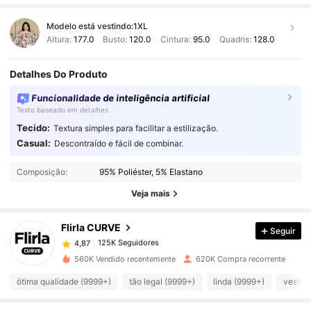
Modelo está vestindo:
1XL
Altura:
177.0
Busto:
120.0
Cintura:
95.0
Quadris:
128.0
Detalhes Do Produto
Funcionalidade de inteligência artificial
Texto baseado em detalhes
Tecido:
Textura simples para facilitar a estilização.
Casual:
Descontraído e fácil de combinar.
125K Seguidores
4,87
Composição:
95% Poliéster, 5% Elastano
125K Seguidores
4,87
Veja mais
Flirla CURVE
Seguir
125K Seguidores
4,87
i***a
pago
1 dia atrás
560K Vendido recentemente
620K Compra recorrente
125K Seguidores
4,87
ótima qualidade (9999+)
tão legal (9999+)
linda (9999+)
veste 