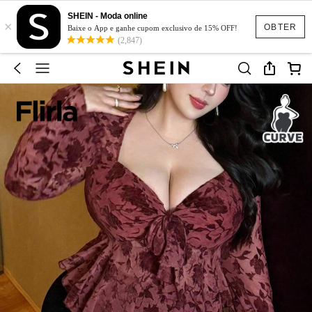
SHEIN - Moda online
×
OBTER
Baixe o App e ganhe cupom exclusivo de 15% OFF!
(2,847)