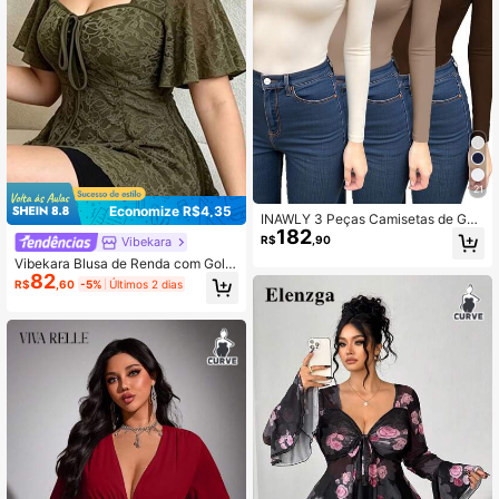
21
Economize R$4,35
INAWLY 3 Peças Camisetas de Gol
182
a Redonda Ajustadas para Mulhere
R$
,90
Vibekara
s Plus Size Outono
Vibekara Blusa de Renda com Gola
82
de Coração e Manga Bufante para
R$
,60
-5%
Últimos 2 dias
Mulheres Plus Size