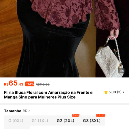
1/6
65
-41%
R$
,43
R$110,90
Flirla Blusa Floral com Amarração na Frente e
5,00
(
3
)
Manga Sino para Mulheres Plus Size
Tamanho
BR
7 left
10 left
G
(0XL)
G1
(1XL)
G2
(2XL)
G3
(3XL)