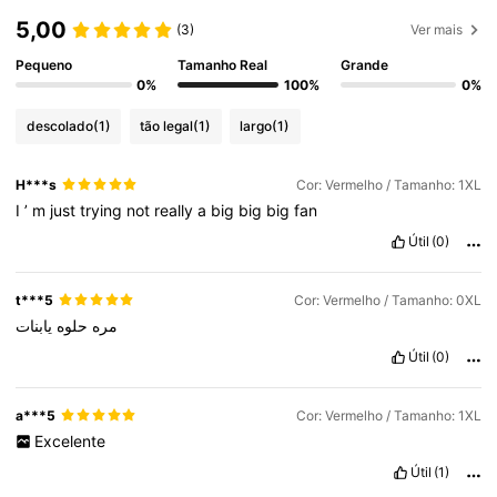
5,00
(3)
Ver mais
Pequeno
Tamanho Real
Grande
0%
100%
0%
descolado
(1)
tão legal
(1)
largo
(1)
H***s
Cor: Vermelho / Tamanho: 1XL
I
’
m
just
trying
not
really
a
big
big
big
fan
Útil
(0)
t***5
Cor: Vermelho / Tamanho: 0XL
مره
حلوه
يابنات
Útil
(0)
a***5
Cor: Vermelho / Tamanho: 1XL
Excelente
Útil
(1)