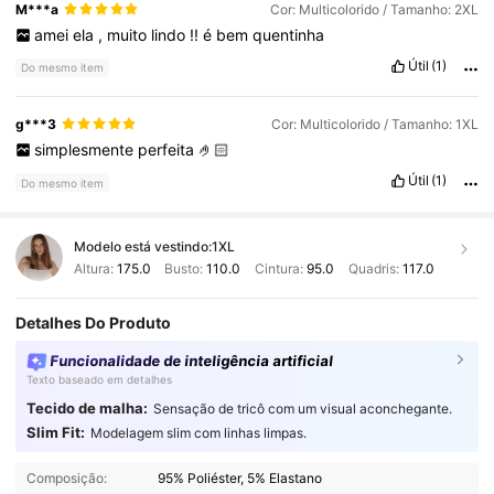
M***a
Cor: Multicolorido / Tamanho: 2XL
amei
ela
,
muito
lindo
!!
é
bem
quentinha
Útil
(1)
Do mesmo item
g***3
Cor: Multicolorido / Tamanho: 1XL
simplesmente
perfeita
🤌🏻
Útil
(1)
Do mesmo item
Modelo está vestindo:
1XL
Altura:
175.0
Busto:
110.0
Cintura:
95.0
Quadris:
117.0
Detalhes Do Produto
Funcionalidade de inteligência artificial
Texto baseado em detalhes
Tecido de malha:
Sensação de tricô com um visual aconchegante.
8.7K Seguidores
4,83
Slim Fit:
Modelagem slim com linhas limpas.
Composição:
95% Poliéster, 5% Elastano