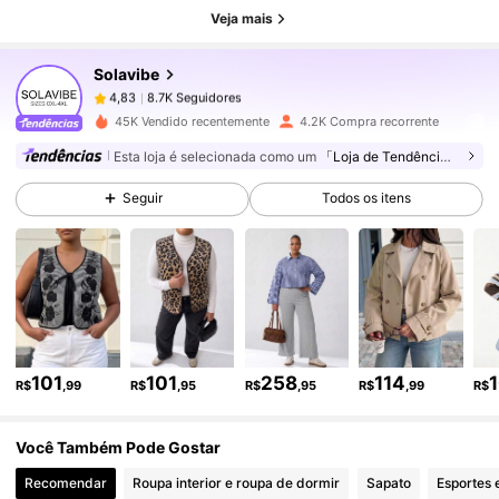
8.7K Seguidores
4,83
Veja mais
Solavibe
8.7K Seguidores
4,83
a***9
pago
1 dia atrás
45K Vendido recentemente
4.2K Compra recorrente
Esta loja é selecionada como um
「Loja de Tendências」
8.7K Seguidores
4,83
Seguir
Todos os itens
8.7K Seguidores
4,83
8.7K Seguidores
4,83
101
101
258
114
8.7K Seguidores
4,83
R$
,99
R$
,95
R$
,95
R$
,99
R$
Você Também Pode Gostar
8.7K Seguidores
4,83
Recomendar
Roupa interior e roupa de dormir
Sapato
Esportes 