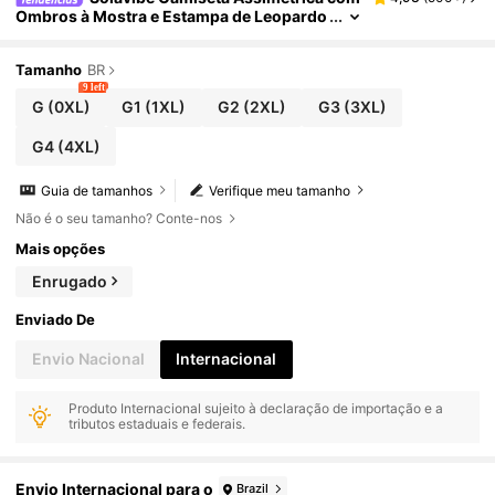
Ombros à Mostra e Estampa de Leopardo
para Mulheres Plus Size
Tamanho
BR
9 left
G
(0XL)
G1
(1XL)
G2
(2XL)
G3
(3XL)
G4
(4XL)
Guia de tamanhos
Verifique meu tamanho
Não é o seu tamanho? Conte-nos
Mais opções
Enrugado
Enviado De
Envio Nacional
Internacional
Produto Internacional sujeito à declaração de importação e a
tributos estaduais e federais.
Envio Internacional para o
Brazil