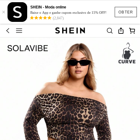
SHEIN - Moda online
×
OBTER
Baixe o App e ganhe cupom exclusivo de 15% OFF!
(2,847)