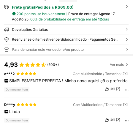
Frete grátis(Pedidos ≥ R$69,00)
200 pontos, se houver atraso
Prazo de entrega:
Agosto 17 -
Agosto 25,
60% de probabilidade de entrega em até
12
dias
Devoluções Gratuitas
Reenviar se o item estiver perdido/danificado · Pagamentos Seguros · Proteção de privacidade
Para denunciar este vendedor e/ou produto
4,93
(500+)
Ver mais
e***2
Cor: Multicolorido / Tamanho: 2XL
SIMPLESMENTE
PERFEITA
!
Minha
nova
aquisi
çã
o
preferida
Útil
(7)
Do mesmo item
D***y
Cor: Multicolorido / Tamanho: 1XL
Linda
Útil
(2)
Do mesmo item