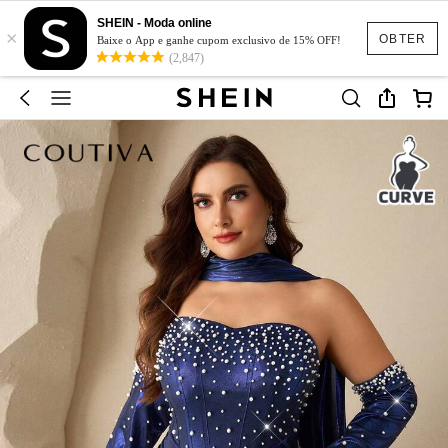
SHEIN - Moda online
×
OBTER
Baixe o App e ganhe cupom exclusivo de 15% OFF!
(2,847)