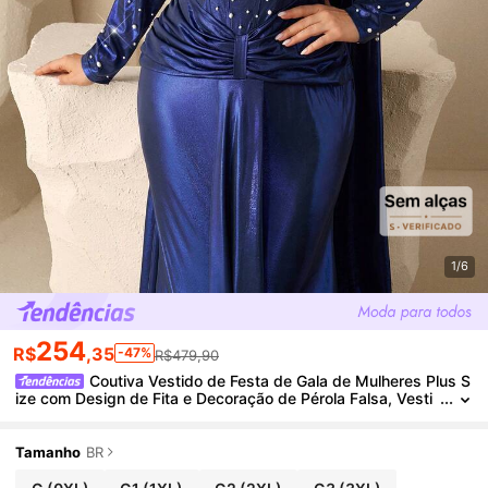
1/6
254
R$
,35
-47%
R$479,90
Coutiva Vestido de Festa de Gala de Mulheres Plus S
ize com Design de Fita e Decoração de Pérola Falsa, Vesti
do de Festa Formal com Elegância
Tamanho
BR