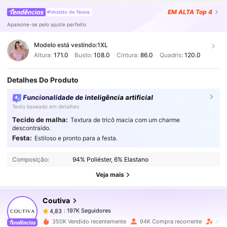
EM ALTA
Top 4
#Vestido de Noiva
Apaixone-se pelo ajuste perfeito
Modelo está vestindo:
1XL
Altura:
171.0
Busto:
108.0
Cintura:
86.0
Quadris:
120.0
Detalhes Do Produto
Funcionalidade de inteligência artificial
Texto baseado em detalhes
Tecido de malha:
Textura de tricô macia com um charme
descontraído.
197K Seguidores
4,83
Festa:
Estiloso e pronto para a festa.
Composição:
94% Poliéster, 6% Elastano
197K Seguidores
4,83
Veja mais
Coutiva
197K Seguidores
4,83
l***a
pago
1 dia atrás
350K Vendido recentemente
94K Compra recorrente
Aum