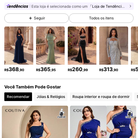
197K Seguidores
4,83
Esta loja é selecionada como um
「Loja de Tendências」
Seguir
Todos os itens
197K Seguidores
4,83
197K Seguidores
4,83
197K Seguidores
4,83
368
365
260
313
R$
,90
R$
,95
R$
,99
R$
,90
R$
Você Também Pode Gostar
197K Seguidores
4,83
Recomendar
Jóias & Relógios
Roupa interior e roupa de dormir
197K Seguidores
4,83
197K Seguidores
4,83