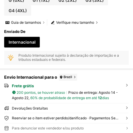
G
(0XL)
G1
(1XL)
G2
(2XL)
G3
(3XL)
G4
(4XL)
Guia de tamanhos
Verifique meu tamanho
Enviado De
Internacional
Produto Internacional sujeito à declaração de importação e a
tributos estaduais e federais.
Envio Internacional para o
Brazil
Frete grátis
200 pontos, se houver atraso
Prazo de entrega:
Agosto 14 -
Agosto 22,
60% de probabilidade de entrega em até
12
dias
Devoluções Gratuitas
Reenviar se o item estiver perdido/danificado · Pagamentos Seguros · Proteção de privacidade
Para denunciar este vendedor e/ou produto