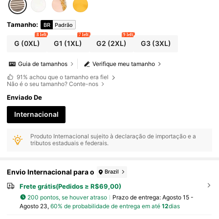
Compras, Passeio e Mais
Tamanho
:
BR
Padrão
8 left
7 left
9 left
G
(0XL)
G1
(1XL)
G2
(2XL)
G3
(3XL)
Guia de tamanhos
Verifique meu tamanho
91%
achou que o tamanho era fiel
Não é o seu tamanho? Conte-nos
Enviado De
Internacional
Produto Internacional sujeito à declaração de importação e a
tributos estaduais e federais.
Envio Internacional para o
Brazil
Frete grátis(Pedidos ≥ R$69,00)
200 pontos, se houver atraso
Prazo de entrega:
Agosto 15 -
Agosto 23,
60% de probabilidade de entrega em até
12
dias