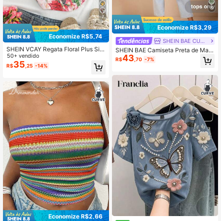
8
7
Economize R$3,29
Economize R$5,74
SHEIN BAE CURVE
SHEIN VCAY Regata Floral Plus Siz
SHEIN BAE Camiseta Preta de Man
e Feminina, Moda para Encontros e
50+ vendido
43
ga Curta com Ombros à Mostra par
R$
,70
-7%
Festivais de Música
35
a Mulheres Plus Size
R$
,25
-14%
Economize R$2,66