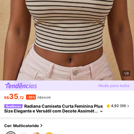
1/9
35
-35%
R$
,72
R$54,95
Radiana Camiseta Curta Feminina Plus
4,92
(
99
)
Size Elegante e Versátil com Decote Assimét
rico, Listrada em Damasco, Ajuste Slim, Ade
quada para Uso Casual Diário, Estilo de Rua, Fes
tival de Música, Minimalismo Vintage, Festa, Féri
Cor: Multicolorido
as, Encontro, Aniversário, Balada, Casual Fofo,