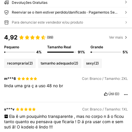
Devoluções Gratuitas
Reenviar se o item estiver perdido/danificado · Pagamentos Seguros · Proteção de privacidade
Para denunciar este vendedor e/ou produto
4,92
(99)
Ver mais
Pequeno
Tamanho Real
Grande
4%
91%
5%
recompraria
(2)
tamanho adequado
(2)
sexy
(2)
m***6
Cor: Branco / Tamanho: 2XL
linda
uma
gra
ç
a
uso
48
no
br
Útil
(0)
s***v
Cor: Branco / Tamanho: 1XL
Ela
ê
um
pouquinho
transparente
,
mas
no
corpo
n
ã
o
ficou
tanto
quanto
eu
pensava
que
ficaria
!
D
á
pra
usar
com
e
sem
suti
ã!
O
kodelo
é
lindo
!!!