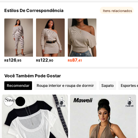
Estilos De Correspondência
198K Seguidores
Itens relacionados
4,82
198K Seguidores
4,82
198K Seguidores
4,82
126
122
87
R$
,95
R$
,90
R$
,41
198K Seguidores
4,82
Você Também Pode Gostar
Recomendar
Roupa interior e roupa de dormir
Sapato
Esportes 