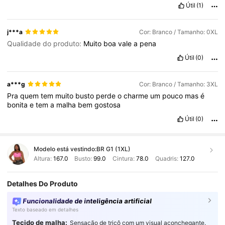
Útil
(1)
j***a
Cor: Branco / Tamanho: 0XL
Qualidade do produto:
Muito
boa
vale
a
pena
Útil
(0)
a***g
Cor: Branco / Tamanho: 3XL
Pra
quem
tem
muito
busto
perde
o
charme
um
pouco
mas
é
bonita
e
tem
a
malha
bem
gostosa
Útil
(0)
Modelo está vestindo:
BR G1 (1XL)
Altura:
167.0
Busto:
99.0
Cintura:
78.0
Quadris:
127.0
Detalhes Do Produto
Funcionalidade de inteligência artificial
Texto baseado em detalhes
Tecido de malha:
Sensação de tricô com um visual aconchegante.