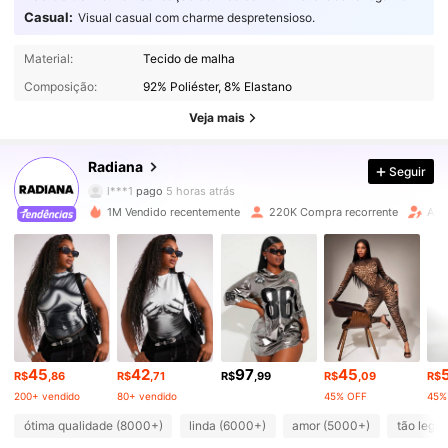
Casual:
Visual casual com charme despretensioso.
198K Seguidores
4,82
Material:
Tecido de malha
Composição:
92% Poliéster, 8% Elastano
198K Seguidores
4,82
Veja mais
Radiana
Seguir
198K Seguidores
4,82
l***1
pago
5 horas atrás
1M Vendido recentemente
220K Compra recorrente
Aum
198K Seguidores
4,82
198K Seguidores
4,82
198K Seguidores
4,82
45
42
97
45
R$
,86
R$
,71
R$
,99
R$
,09
R$
200+ vendido
80+ vendido
45% OFF
45%
198K Seguidores
4,82
ótima qualidade (8000+)
linda (6000+)
amor (5000+)
tão lega