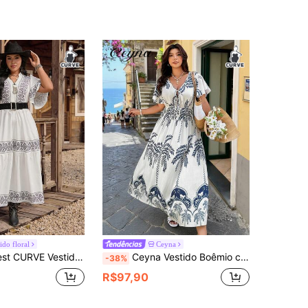
ido floral
Ceyna
era Casual Elegante com Estampa Floral, Gola Padre e Manga Babado para Mulheres Plus Size
Ceyna Vestido Boêmio com Estampa Floral, Manga Pétalas e Decote em V, Plus Size, Primavera/Verão
-38%
R$97,90