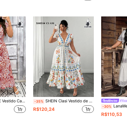
erão, Old Money, Looks de Verão para Mulheres, Primavera, Rave, Festival, Spring Break
SHEIN Clasi Vestido de Verão Elegante Boêmio com Decote em V, Manga Curta e Bainha com Babado, Plus Size
#Vest
-35%
LanaWest CURVE Vestido de Verão/Primav
-30%
R$120,24
R$110,53