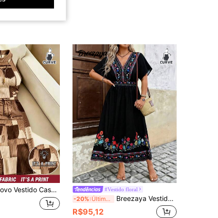
til com Estampa de Denim Plus Size, Lançamento para o Outono
#Vestido floral
Breezaya Vestido Longo Feminino Plus Size com Decote em V, Cintura Ajustada, Mangas Bufantes, Mangas com Babados, Aplicação de Flores, Cinto Estilo Corselet, Cor Preta, Ideal para Férias/Festivais, Estilo Boho, Manga Curta
-20%
Último dia
R$95,12