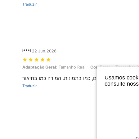
Traduzir
l***i
22 Jun,2026
Adaptação Geral: Tamanho Real, Cor: Preto, Tamanho: 0XL
Adaptação Geral:
Tamanho Real
Cor:
Preto
Tamanho:
0
Usamos cookie
consulte nos
Traduzir
Ver Mais Ava
C