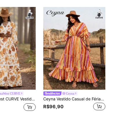
naWest CURVE
Ceyna
e Férias com Estampa Ocidental Tipo Linho, Recortes em Renda, Plus Size
Ceyna Vestido Casual de Férias com Amarração na Frente, Versátil para Primavera e Verão, Plus Size
R$96,90