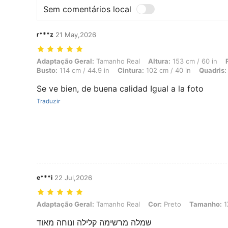
Sem comentários local
r***z
21 May,2026
Adaptação Geral: Tamanho Real, Altura: 153 cm / 60 in, Peso: 70 kg /
Adaptação Geral:
Tamanho Real
Altura:
153 cm / 60 in
Busto:
114 cm / 44.9 in
Cintura:
102 cm / 40 in
Quadris:
Se ve bien, de buena calidad Igual a la foto
Traduzir
e***i
22 Jul,2026
Adaptação Geral: Tamanho Real, Cor: Preto, Tamanho: 1XL
Adaptação Geral:
Tamanho Real
Cor:
Preto
Tamanho:
1
שמלה מרשימה קלילה ונוחה מאוד