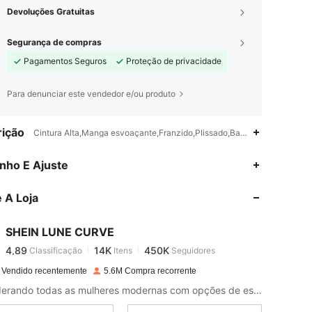
Devoluções Gratuitas
Segurança de compras
Pagamentos Seguros
Proteção de privacidade
Para denunciar este vendedor e/ou produto
ição
Cintura Alta,Manga esvoaçante,Franzido,Plissado,Bainha com babado
4,89
14K
450K
nho E Ajuste
 A Loja
4,89
14K
450K
SHEIN LUNE CURVE
4,89
14K
450K
Classificação
Itens
Seguidores
a***1
pago
1 dia atrás
 Vendido recentemente
5.6M Compra recorrente
4,89
14K
450K
Empoderando todas as mulheres modernas com opções de estilo ilimitado.