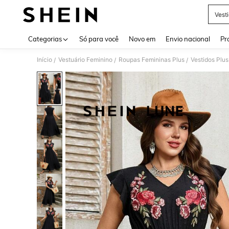
Vest
Use up 
Categorias
Só para você
Novo em
Envio nacional
Pr
Início
Vestuário Feminino
Roupas Femininas Plus
Vestidos Plus
/
/
/