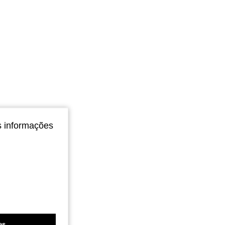
s informações
es