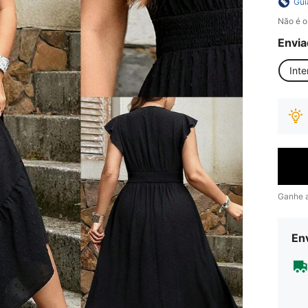
Gui
Não é o
Envia
Inte
Ganhe 
Env