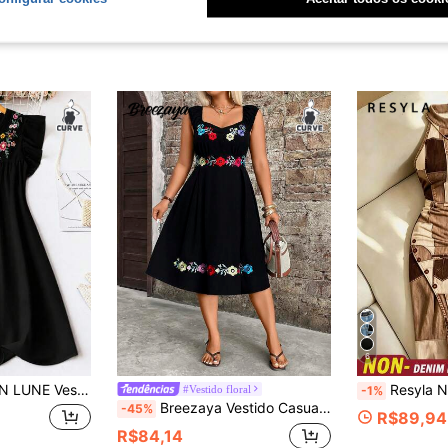
6
eres, Estampa Floral Versátil e Confortável, Decote em V com Babados na Manga, Branco, Plus Size, Primavera/Verão/Outono
Resyla Novo Vestido Casual Versá
#Vestido floral
-1%
Breezaya Vestido Casual de Férias Sem Mangas com Bordado Floral em Plus Size
-45%
R$89,94
R$84,14