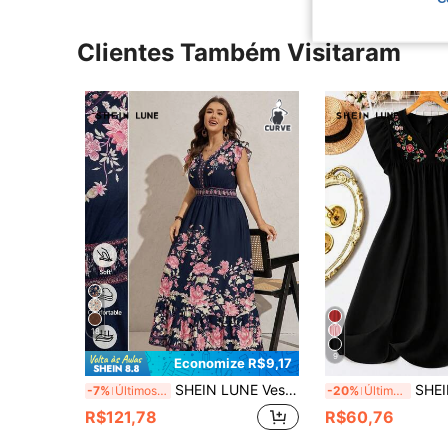
Clientes Também Visitaram
18
9
Economize R$9,17
SHEIN LUNE Vestido Casual com Decote em V, Babados e Estampa Floral em Plus Size
SHEIN LUNE Vestido Midi Elegante e Casual para Mulh
-7%
Últimos 2 dias
-20%
Último dia
R$121,78
R$60,76