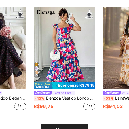
17
Economize R$79,15
#Vestido floral
La
ga com Patchwork de Renda Plus Size
Elenzga Vestido Longo Vintage Estilo Francês Versátil para Férias e Encontros, Cintura Franzida, Estampa Floral, Manga Babado, Decote Quadrado, Modelagem Emagrecedora, Plus Size
LanaWest CURVE Vestido Casual d
-45%
-55%
R$96,75
R$94,03