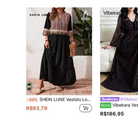
SHEIN LUNE Vestido Longo de Mulher Plus Size Preto com Estampa e Franjas para o Festival de Ramadã
Vibekara
-54%
Vibekara Vestido Elegante de Manga Lon
Novo
R$93,79
R$186,95