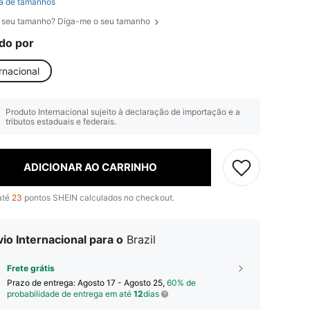
a de tamanhos
 seu tamanho? Diga-me o seu tamanho
do por
rnacional
Produto Internacional sujeito à declaração de importação e a
tributos estaduais e federais.
ADICIONAR AO CARRINHO
até
23
pontos SHEIN calculados no checkout.
io Internacional para o
Brazil
Frete grátis
Prazo de entrega:
Agosto 17 - Agosto 25,
60% de
probabilidade de entrega em até
12
dias