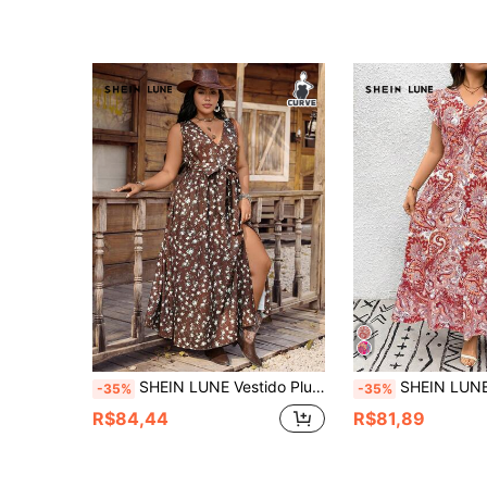
SHEIN LUNE Vestido Plus Size Feminino de Verão Elegante e Fashion para Férias, Boêmio Romântico com Estampa Floral, Sem Mangas, Cintura Marcada e Corte em A
SHEIN LUNE Vestido Casual Longo com Estampa Paisley Plus Size para Férias, Estilo Boho, V
-35%
-35%
R$84,44
R$81,89