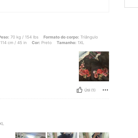
 154 lbs, Formato do corpo: Triângulo, Busto: 114 cm / 44.9 in, Cintura: 102 cm /
Peso:
70 kg / 154 lbs
Formato do corpo:
Triângulo
114 cm / 45 in
Cor:
Preto
Tamanho:
1XL
Útil (1)
XL