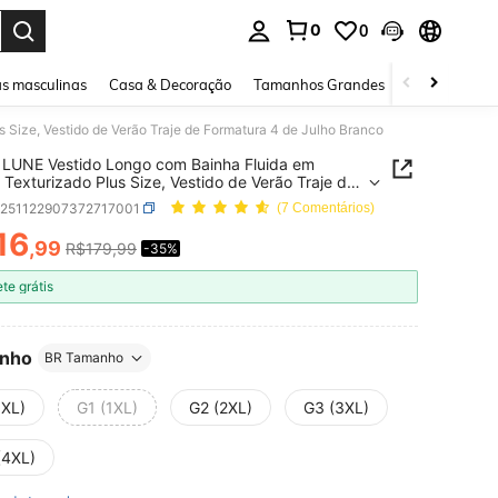
0
0
ar. Press Enter to select.
s masculinas
Casa & Decoração
Tamanhos Grandes
Joias e acessó
Size, Vestido de Verão Traje de Formatura 4 de Julho Branco
LUNE Vestido Longo com Bainha Fluida em
 Texturizado Plus Size, Vestido de Verão Traje de
ura 4 de Julho Branco
z251122907372717001
(7 Comentários)
16
,99
R$179,99
-35%
ICE AND AVAILABILITY
ete grátis
nho
BR Tamanho
0XL)
G1 (1XL)
G2 (2XL)
G3 (3XL)
(4XL)