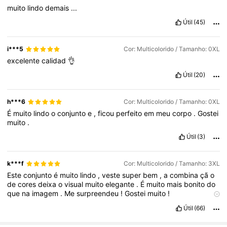
muito
lindo
demais
...
Útil
(45)
i***5
Cor: Multicolorido / Tamanho: 0XL
excelente
calidad
👌
Útil
(20)
h***6
Cor: Multicolorido / Tamanho: 0XL
É
muito
lindo
o
conjunto
e
,
ficou
perfeito
em
meu
corpo
.
Gostei
muito
.
Útil
(3)
k***f
Cor: Multicolorido / Tamanho: 3XL
Este
conjunto
é
muito
lindo
,
veste
super
bem
,
a
combina
çã
o
de
cores
deixa
o
visual
muito
elegante
.
É
muito
mais
bonito
do
que
na
imagem
.
Me
surpreendeu
!
Gostei
muito
!
Qualidade do produto:
Boa
Fiel às imagens do produto:
Sim
Útil
(66)
Descrição do cheiro:
Sem
cheiro