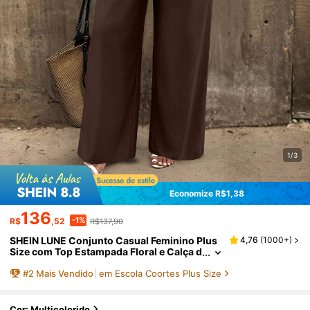
1/3
Economize R$1,38
136
-1%
R$
,52
R$137,90
SHEIN LUNE Conjunto Casual Feminino Plus
4,76
(
1000+
)
Size com Top Estampada Floral e Calça d
e Cor Sólida, Outono/Inverno
#
2
Mais Vendido
em Escola Coortes Plus Size
Cor: Multicolorido