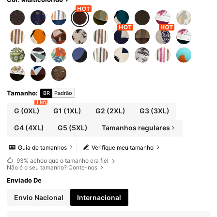
Tamanho
:
BR
Padrão
1 left
G
(0XL)
G1
(1XL)
G2
(2XL)
G3
(3XL)
G4
(4XL)
G5
(5XL)
Tamanhos regulares
Guia de tamanhos
Verifique meu tamanho
93%
achou que o tamanho era fiel
Não é o seu tamanho? Conte-nos
Enviado De
Envio Nacional
Internacional