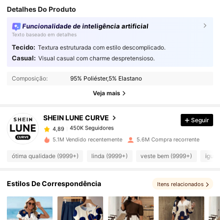
Detalhes Do Produto
Funcionalidade de inteligência artificial
Texto baseado em detalhes
Tecido:
Textura estruturada com estilo descomplicado.
Casual:
Visual casual com charme despretensioso.
450K Seguidores
4,89
Composição:
95% Poliéster,5% Elastano
Veja mais
450K Seguidores
4,89
SHEIN LUNE CURVE
Seguir
450K Seguidores
4,89
5.1M Vendido recentemente
5.6M Compra recorrente
ótima qualidade (9999+)
linda (9999+)
veste bem (9999+)
igual
450K Seguidores
4,89
Estilos De Correspondência
Itens relacionados
450K Seguidores
4,89
450K Seguidores