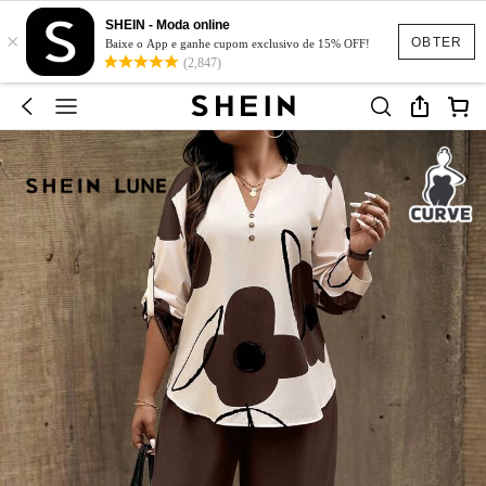
SHEIN - Moda online
×
OBTER
Baixe o App e ganhe cupom exclusivo de 15% OFF!
(2,847)