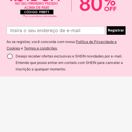
Registrar
Ao se registrar, você concorda com nossa
Política de Privacidade e
Cookies
e
Termos e condições
.
Desejo receber ofertas exclusivas e SHEIN novidades por e-mail.
Entendo que posso entrar em contato com SHEIN para cancelar a
ADICIONAR AO CARRINHO
1% OFF!
16
inscrição a qualquer momento.
Economize R$23,39
Economize R$25,44
Rusticease Conjunto de 2 Peças Ca
misa e Calça Estampadas de Moda
132
Weeklong
R$
,56
-15%
Verão Plus Size para Mulheres
Weeklong Conjunto Feminino Plus
Size Primavera/Verão com Blusa So
133
R$
,55
-16%
lta Estampa de Férias e Acabament
o Contrastante, Calça Longa Preta
Solta, Casual para Férias, Casa, Ch
á da Tarde e Streetwear