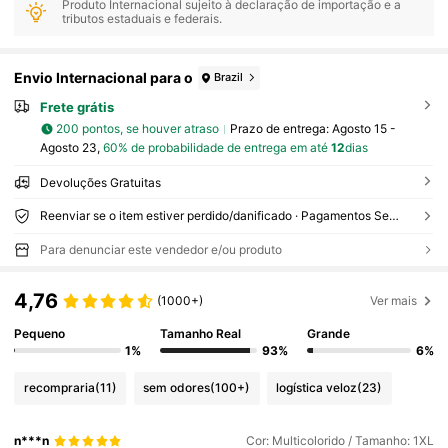
Produto Internacional sujeito à declaração de importação e a
tributos estaduais e federais.
Envio Internacional para o
Brazil
Frete grátis
200 pontos, se houver atraso
Prazo de entrega:
Agosto 15 -
Agosto 23,
60% de probabilidade de entrega em até
12
dias
Devoluções Gratuitas
Reenviar se o item estiver perdido/danificado · Pagamentos Seguros · Proteção de privacidade
Para denunciar este vendedor e/ou produto
4,76
(1000+)
Ver mais
Pequeno
Tamanho Real
Grande
1%
93%
6%
recompraria
(11)
sem odores
(100+)
logística veloz
(23)
n***n
Cor: Multicolorido / Tamanho: 1XL