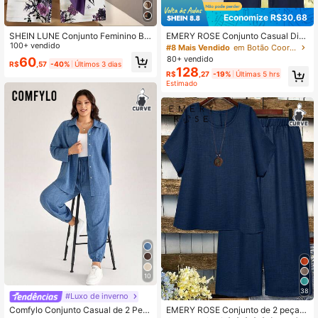
Economize R$30,68
SHEIN LUNE Conjunto Feminino Bo
EMERY ROSE Conjunto Casual Diár
ho Floral Roxo Escuro 2 Peças, Blus
100+ vendido
io Feminino Plus Size com Top Listr
#8 Mais Vendido
em Botão Coortes Plus Size
a de Manga Curta com Laço e Calç
ada e Calça Plissada de Cor Sólida
80+ vendido
60
R$
,57
-40%
Últimos 3 dias
a Reta para o Verão, Blusa Elegante
128
R$
,27
-19%
Últimas 5 hrs
Casual para o Dia a Dia
Estimado
10
38
#Luxo de inverno
EMERY ROSE Conjunto de 2 peças
Comfylo Conjunto Casual de 2 Peç