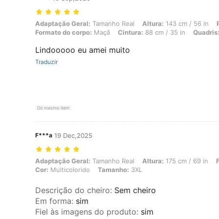
Adaptação Geral: Tamanho Real, Altura: 143 cm / 56 in, Peso: 55 kg /
Adaptação Geral:
Tamanho Real
Altura:
143 cm / 56 in
Formato do corpo:
Maçã
Cintura:
88 cm / 35 in
Quadris
Lindooooo eu amei muito
Traduzir
Do mesmo item
F***a
19 Dec,2025
Adaptação Geral: Tamanho Real, Altura: 175 cm / 69 in, Formato do
Adaptação Geral:
Tamanho Real
Altura:
175 cm / 69 in
Cor:
Multicolorido
Tamanho:
3XL
Descrição do cheiro
:
Sem cheiro
Em forma
:
sim
Fiel às imagens do produto
:
sim