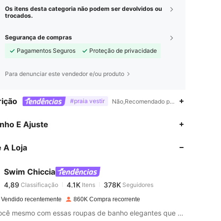
Os itens desta categoria não podem ser devolvidos ou
trocados.
Segurança de compras
Pagamentos Seguros
Proteção de privacidade
Para denunciar este vendedor e/ou produto
ição
#praia vestir
Não,Recomendado para uso à beira da pi
4,89
4.1K
378K
nho E Ajuste
 A Loja
4,89
4.1K
378K
Swim Chiccia
4,89
4.1K
378K
Classificação
Itens
Seguidores
k***s
pago
1 dia atrás
 Vendido recentemente
860K Compra recorrente
4,89
4.1K
378K
Seja você mesmo com essas roupas de banho elegantes que trazem glamour à areia.