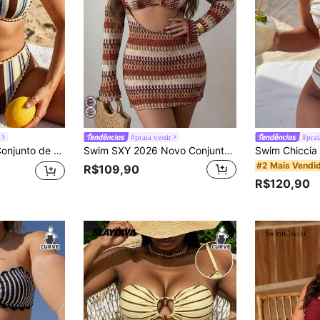
r
#praia vestir
#prai
aiô Estiloso com Estampa Listrada e Floral para Mulheres
Swim SXY 2026 Novo Conjunto Sexy SXY de 3 Peças para Férias na Praia no Verão, Saída de Praia Sexy Colorida com Listras Vazadas, Conjunto de Maiô Bikini Triangular, Conjunto de Maiô Bikini Plus Size para Mulheres Primavera/Verão
#2 Mais Vendi
R$109,90
R$120,90