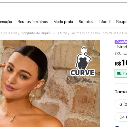
and down arrow keys to navigate search Buscas recentes and Pesquisar e Encontr
omoção
Roupas femininas
Moda praia
Sapatos
Infantil
Roupa
a plus size
Conjunto de Biquíni Plus Size
Swim Chiccia Conjunto de Maiô Biki
/
/
Listra
SKU: s
1
R$
PR
Fr
Tama
G (
G4 