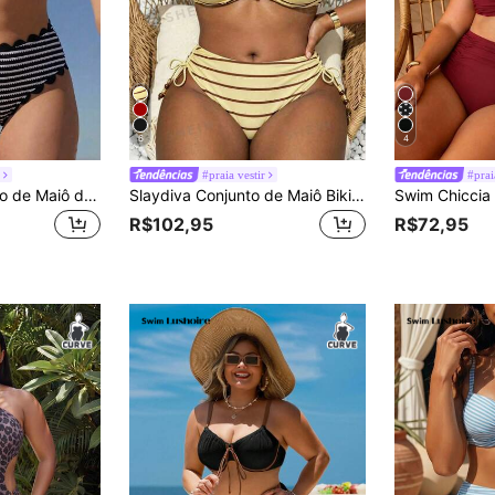
6
4
r
#praia vestir
#prai
Swim Mod Conjunto de Maiô de 2 Peças com Tecido Especial Novo, Alças Ajustáveis, Bojo Removível, Top Bandeau Sexy, Design Único de Babado de Pétala, Babado de Pétala de Cor Sólida na Cintura e Aberturas das Pernas, Calcinha de Maiô Bikini Triangular, Moda Casual para Férias e Praia, Primavera/Verão 2026
Slaydiva Conjunto de Maiô Bikini Plus Size Feminino de Verão para Praia com Top Halter Listrado com Amarração e Calcinha Triângulo Sexy
R$102,95
R$72,95