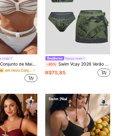
a vestir
#praia vestir
Swim Chiccia Conjunto de Maiô Feminino Primavera/Verão 2026 Bege com Listras Onduladas em Jacquard, Tecido Texturizado, Alça de Ombro Removível, Detalhe de Torção na Frente e Calcinha de Maiô Bikini Triângulo Combinando para Praia e Férias de Verão
Swim Vcay 2026 Verão Novo Plus Size Feminino Estampa Floral Verde Maiô Bikini Bandeau Calcinha Cintura Alta & Shorts Conjunto de Natação 3 Peças
-45%
em novo Conjuntos de biquínis plus size
do
R$75,85