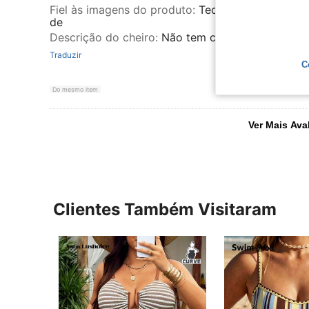
Fiel às imagens do produto
:
Tecido bonito e de q
de
Descrição do cheiro
:
Não tem cheiro
Traduzir
C
Do mesmo item
Ver Mais Ava
Clientes Também Visitaram