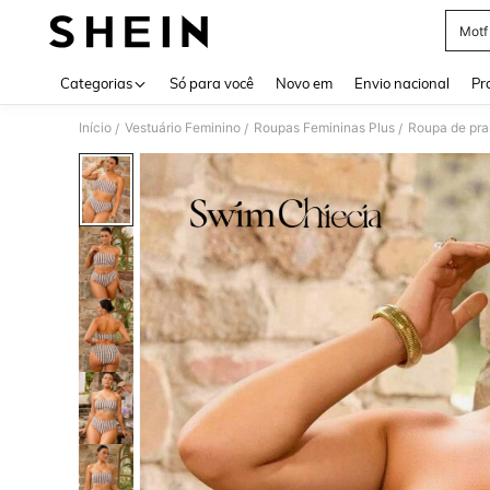
Motf
Use up 
Categorias
Só para você
Novo em
Envio nacional
Pr
Início
Vestuário Feminino
Roupas Femininas Plus
Roupa de prai
/
/
/