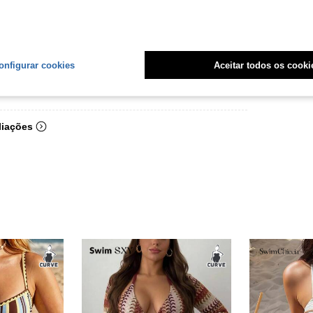
ualida
onfigurar cookies
Aceitar todos os cooki
Útil (1)
liações