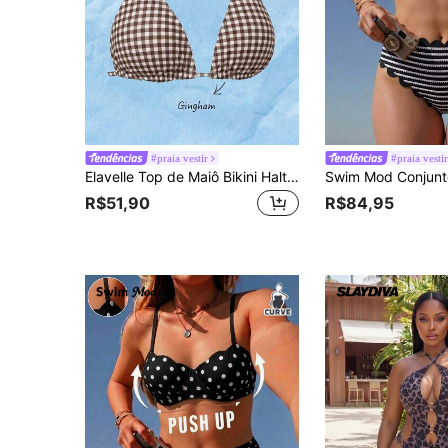
#praia vestir
#praia vesti
Elavelle Top de Maiô Bikini Halter Elegante e Doce com Poá para Mulheres Plus Size, Verão, Ajustável com Amarração Dupla nas Costas, Adequado para Férias na Praia, Festa na Piscina, Festival de Música
R$51,90
R$84,95