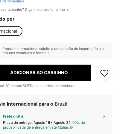
a de tamanhos
 seu tamanho? Diga-me o seu tamanho
do por
rnacional
Produto Internacional sujeito à declaração de importação e a
tributos estaduais e federais.
ADICIONAR AO CARRINHO
até
20
pontos SHEIN calculados no checkout.
io Internacional para o
Brazil
Frete grátis
Prazo de entrega:
Agosto 16 - Agosto 24,
60% de
probabilidade de entrega em até
12
dias