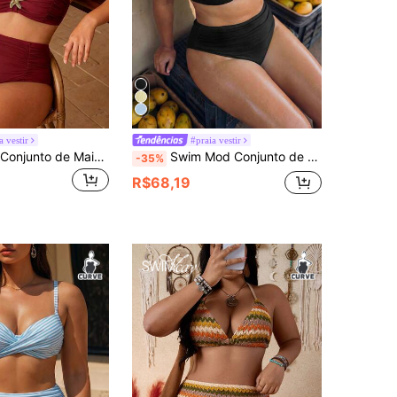
a vestir
#praia vestir
Swim Chiccia Conjunto de Maiô Bikini de Praia de Verão Plus Size para Mulheres, Tecido Liso com Adorno de Estrela-do-Mar, Estilo Europeu e Americano, Roupa de Banho Simples e Elegante
Swim Mod Conjunto de Maiô Bikini Plus Size Feminino 2 Peças Cor Sólida com Decoração de Concha, Top e Calcinha Triângulo Cintura Alta, Fofo, Minimalista, para Praia, Férias e Uso Diário
-35%
R$68,19