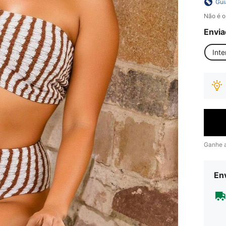
Gui
Não é o
Envia
Inte
Ganhe 
Env