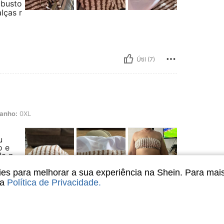
 busto
lças r
Útil (7)
anho:
0XL
u
o e
da p
 tem
olocar
s para melhorar a sua experiência na Shein. Para mai
das se
sa
Política de Privacidade
.
do.