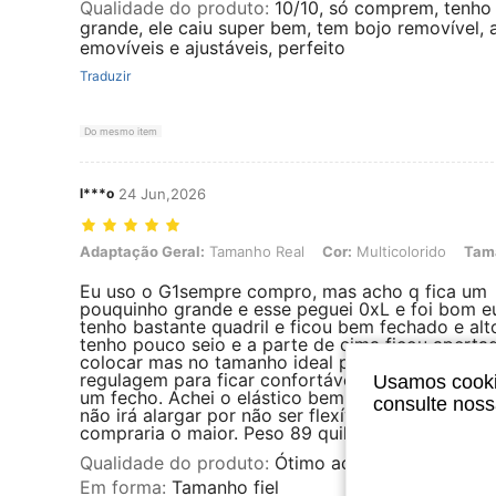
Qualidade do produto
:
10/10, só comprem, tenho
grande, ele caiu super bem, tem bojo removível, a
emovíveis e ajustáveis, perfeito
Traduzir
Do mesmo item
l***o
24 Jun,2026
Adaptação Geral: Tamanho Real, Cor: Multicolorido, Tamanho: 0XL
Adaptação Geral:
Tamanho Real
Cor:
Multicolorido
Tam
Eu uso o G1sempre compro, mas acho q fica um
pouquinho grande e esse peguei 0xL e foi bom e
tenho bastante quadril e ficou bem fechado e alt
tenho pouco seio e a parte de cima ficou aperta
colocar mas no tamanho ideal p seios. Atrás não
regulagem para ficar confortável terei q abrir e c
Usamos cookie
um fecho. Achei o elástico bem firme, tenho dúvi
consulte nos
não irá alargar por não ser flexível. Aprovei e não
compraria o maior. Peso 89 quilos e tenho 1,65
Qualidade do produto
:
Ótimo acabamento e forra
Em forma
:
Tamanho fiel