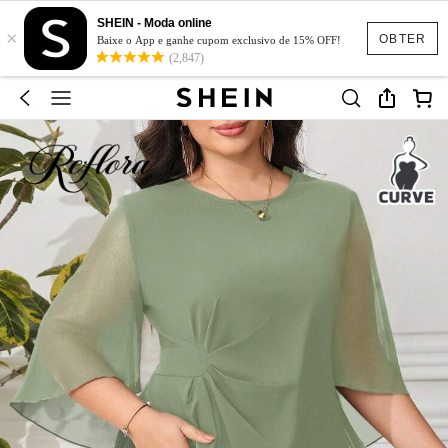
SHEIN - Moda online
×
OBTER
Baixe o App e ganhe cupom exclusivo de 15% OFF!
(2,847)