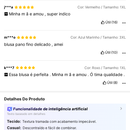
j***a
Cor: Vermelho / Tamanho: 1XL
Minha
m
ã
e
amou
,
super
indico
Útil
(16)
m***o
Cor: Azul Marinho / Tamanho: 3XL
blusa
pano
fino
delicado
,
amei
Útil
(10)
k***7
Cor: Roxo / Tamanho: 1XL
Essa
blusa
é
perfeita
.
Minha
m
ã
e
amou
.
Ó
tima
qualidade
.
Útil
(8)
Detalhes Do Produto
Funcionalidade de inteligência artificial
Texto baseado em detalhes
Tecido:
Textura tramada com acabamento impecável.
Casual:
Descontraído e fácil de combinar.