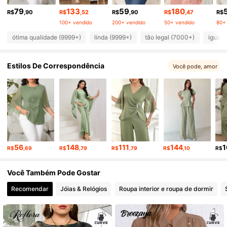
81K Seguidores
4,83
79
133
59
180
R$
,90
R$
,52
R$
,90
R$
,47
R$
100+ vendido
200+ vendido
50+ vendido
80+
81K Seguidores
4,83
ótima qualidade (9999+)
linda (9999+)
tão legal (7000+)
igual 
Estilos De Correspondência
81K Seguidores
Você pode, amor
4,83
81K Seguidores
4,83
81K Seguidores
4,83
56
148
111
144
1
R$
,69
R$
,79
R$
,79
R$
,10
R$
81K Seguidores
4,83
Você Também Pode Gostar
Recomendar
Jóias & Relógios
Roupa interior e roupa de dormir