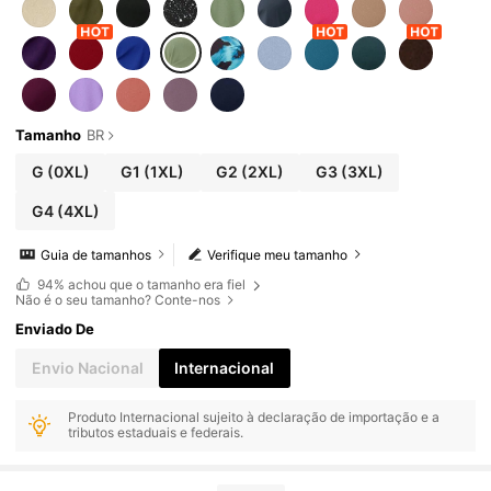
Tamanho
BR
G
(0XL)
G1
(1XL)
G2
(2XL)
G3
(3XL)
G4
(4XL)
Guia de tamanhos
Verifique meu tamanho
94%
achou que o tamanho era fiel
Não é o seu tamanho? Conte-nos
Enviado De
Envio Nacional
Internacional
Produto Internacional sujeito à declaração de importação e a
tributos estaduais e federais.