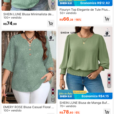
Economize R$12,62
7
Flouryn Top Elegante de Tule Plus S
ize, Top Casual com Capa Fluida pa
50+ vendido
SHEIN LUNE Blusa Minimalista de
ra Mulheres
Manga Longa com Aplicação de Re
100+ vendido
66
R$
,28
-16%
nda, Plus Size, Uso Casual do Dia a
74
R$
,99
Dia
23
Economize R$4,15
4
SHEIN LUNE Blusa de Manga Bufan
te Casual de Cor Sólida Plus Size,
70+ vendido
EMERY ROSE Blusa Casual Floral d
Negócios Casuais para Feriados de
e Decote em V para Mulheres Plus
100+ vendido
78
R$
,80
-5%
Ano Novo