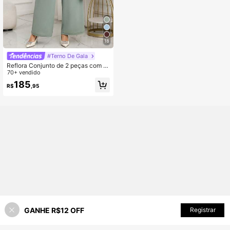
18
#Terno De Gala
Reflora Conjunto de 2 peças com T
op de Manga Pétalas Transparente
70+ vendido
com Bordado Floral Elegante e Calç
185
R$
,95
a Perna Larga para Mulheres Plus S
ize, Primavera/Verão
GANHE R$12 OFF
Registrar
4% OFF!
ADICIONAR AO CARRINHO