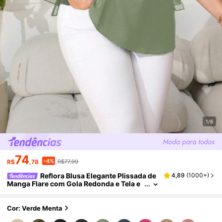
1/6
74
-4%
R$
,78
R$77,90
Reflora Blusa Elegante Plissada de
4,89
(
1000+
)
Manga Flare com Gola Redonda e Tela e
m Cor Sólida para Mulheres Plus Size, Bl
usa de Chiffon para Professoras
Cor: Verde Menta