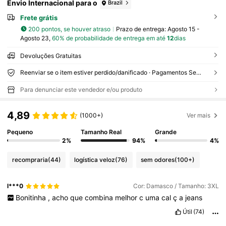
Envio Internacional para o
Brazil
Frete grátis
200 pontos, se houver atraso
Prazo de entrega:
Agosto 15 -
Agosto 23,
60% de probabilidade de entrega em até
12
dias
Devoluções Gratuitas
Reenviar se o item estiver perdido/danificado · Pagamentos Seguros · Proteção de privacidade
Para denunciar este vendedor e/ou produto
4,89
(1000+)
Ver mais
Pequeno
Tamanho Real
Grande
2%
94%
4%
recompraria
(44)
logística veloz
(76)
sem odores
(100+)
l***0
Cor: Damasco / Tamanho: 3XL
Bonitinha
,
acho
que
combina
melhor
c
uma
cal
ç
a
jeans
Útil
(74)