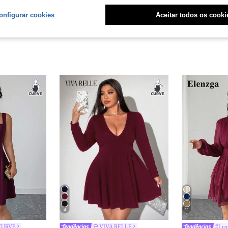
onfigurar cookies
Aceitar todos os cooki
4
11
 CURVE
VIVA RELLE
#Lux