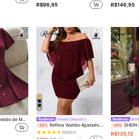
R$96,95
R$146,95
6
GlowEve CURVE Vestido de Malha Plus Size Feminino, Estilo Primavera/Verão, Design de Botão de Coração Metálico, Vestido Elegante com Gola Redonda e Cintura Definida, Adequado para Festas, Uso Diário, Encontros e Reuniões
#Vestido Drapeado
S
Reflora Vestido Ajustado Elegante de Ombros Abertos de Cor Sólida, Tamanho Plus Size
SHEIN MOD Vestido Curto Plus Size Bordô com Manga Bufa
-25%
-20%
(1000+)
R$135,12