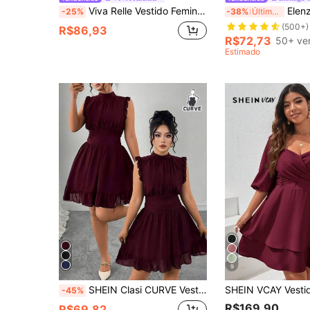
Viva Relle Vestido Feminino Plus Size Primavera/Verão Novo Lançamento Elegante Sofisticado Estilo Luxo Leve Bege Damasco Manga Xale, Decote em V Fivela de Metal Cintura Ajustada Efeito Emagrecedor Saia Curta. Adequado para Escritório, Encontro de Negócios, Rua Urbana, Vestuário de Moda Estilo Luxo Leve Sofisticado, Roupa Feminina Plus Size de Moda Simples.
Elenzga Vestido Feminino Plus Size Cor Sólida Sem Mangas Decote Quadrado
-25%
-38%
Últimas 9 hrs
(500+)
R$86,93
R$72,73
50+ ve
Estimado
9
SHEIN Clasi CURVE Vestido Slim Cintura Plus Size com Estampa de Sorvete e Babado na Barra
-45%
R$169,90
R$69,82