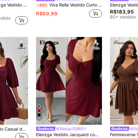
 Cintura Marcada Estilo A-Line, Roupas de Aniversário Femininas, Vestidos Curtos de Verão Femininos, Vestidos de Aniversário Femininos, Vestidos Elegantes Femininos
Viva Relle Vestido Curto Feminino Plus Size Sexy de Decote em V Profundo, Vazado, Solto, Manga Longa, Cor Sólida, Versátil e na Moda
-44%
R$183,95
R$69,99
80+ vendido
ndido
13
SHEIN VCAY Vestido Casual de Plus Size, Cor Sólida, Cintura Elástica, Manga Farol
Elenzga CURVE
Fe
Elenzga Vestido Jacquard com Gola Princesa e Detalhe Torcido, Cor Sólida, Plus Size