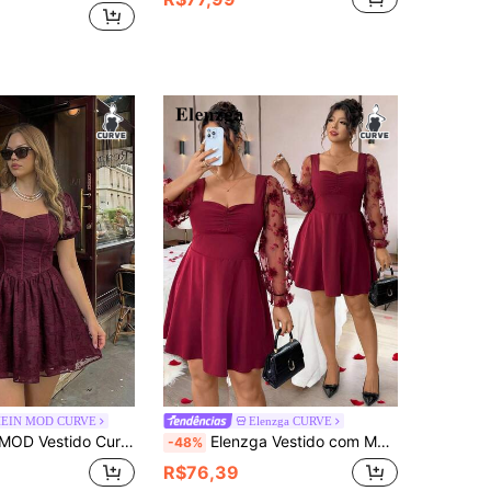
HEIN MOD CURVE
Elenzga CURVE
nte, Estilo Vintage de Corte, Roupa de Festa, Roupa de Festa de Feriado, Roupa de Início do Outono, Uso em Todas as Estações
Elenzga Vestido com Mangas de Tule Bordado Transparente, Franzido e Costas Abertas, Cintura Elástica para Mulheres Plus Size. Novo Vestido Evasê com Mangas Bufantes Franzidas para Verão, Elegante Conjunto para Encontro. Vestido Mini com Mangas Bufantes, Recortes em Tule Bordado e Cintura Marcada, Conjunto Charmoso para Encontro.
-48%
R$76,39