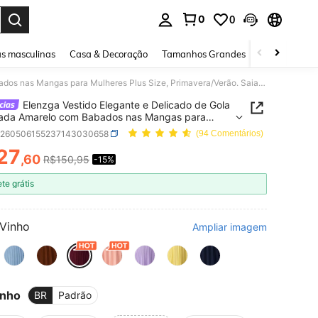
0
0
ar. Press Enter to select.
s masculinas
Casa & Decoração
Tamanhos Grandes
Joias e acessó
Elenzga Vestido Elegante e Delicado de Gola Quadrada Amarelo com Babados nas Mangas para Mulheres Plus Size, Primavera/Verão. Saia Curta Plissada na Cintura, Fluida e Ajustada. Adequado para Piquenique na Primavera, Passeio com Amigos, Atmosfera do Dia dos Namorados, Fotografia de Viagem, Moda Minimalista Plus Size
Elenzga Vestido Elegante e Delicado de Gola
ada Amarelo com Babados nas Mangas para
es Plus Size, Primavera/Verão. Saia Curta Plissada
z260506155237143030658
(94 Comentários)
tura, Fluida e Ajustada. Adequado para
27
ique na Primavera, Passeio com Amigos,
,60
R$150,95
-15%
ICE AND AVAILABILITY
era do Dia dos Namorados, Fotografia de
, Moda Minimalista Plus Size
ete grátis
Vinho
Ampliar imagem
nho
BR
Padrão