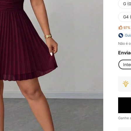
G (
G4 
97%
Gui
Não é o
Envia
Inte
Ganhe 