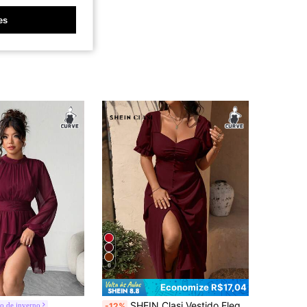
es
6
Economize R$17,04
SHEIN Clasi Vestido Elegante de Manga Curta com Decote Coração em Cor Sólida para Mulheres Plus Size
o de inverno
-12%