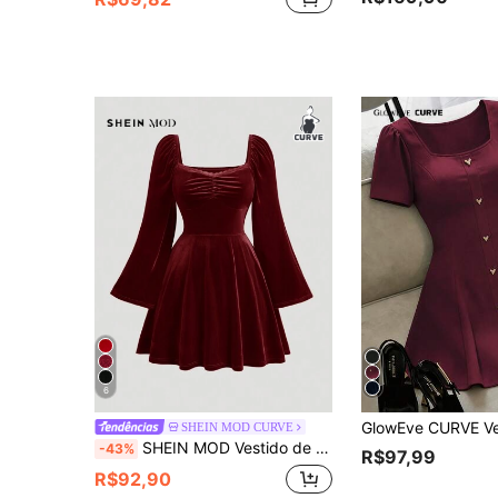
6
SHEIN MOD CURVE
SHEIN MOD Vestido de Veludo com Decote Ombro a Ombro Vintage Vermelho, Busto Pregueado, Manga Sino Plissada, Tamanhos Grandes
-43%
R$97,99
R$92,90