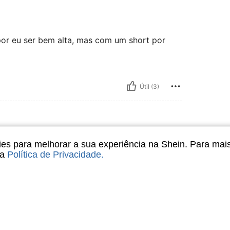
por eu ser bem alta, mas com um short por
Útil (3)
s para melhorar a sua experiência na Shein. Para mai
sa
Política de Privacidade
.
Útil (1)
liações