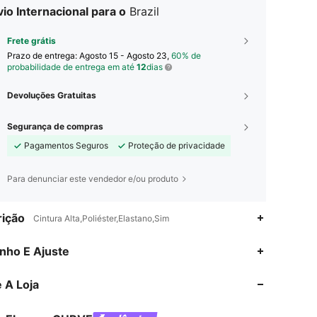
io Internacional para o
Brazil
Frete grátis
Prazo de entrega:
Agosto 15 - Agosto 23,
60% de
probabilidade de entrega em até
12
dias
Devoluções Gratuitas
Segurança de compras
Pagamentos Seguros
Proteção de privacidade
Para denunciar este vendedor e/ou produto
ição
Cintura Alta,Poliéster,Elastano,Sim
4,84
13K
650K
nho E Ajuste
 A Loja
4,84
13K
650K