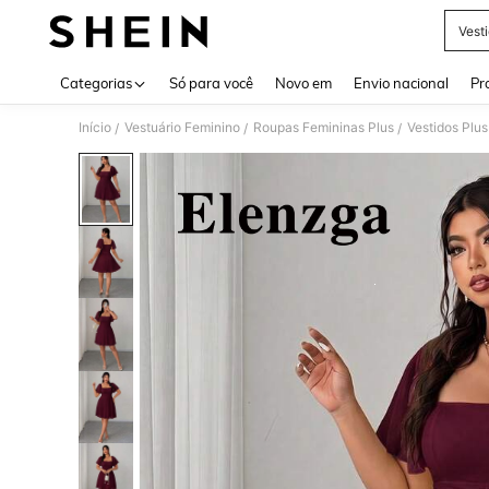
Vest
Use up 
Categorias
Só para você
Novo em
Envio nacional
Pr
Início
Vestuário Feminino
Roupas Femininas Plus
Vestidos Plus
/
/
/