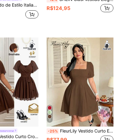
Elenzga Vestido de Estilo Italiano com Detalhes de Babados, Manga Curta, Gola Plissada, Cintura Plissada, Bainha Plissada em Camadas, Tecido de Chiffon, Cor Sólida, para Mulheres Plus Size, Casual, Trabalho, Férias, Chá da Tarde
R$124,95
7
FleurLily Vestido Curto Elegante para Encontro Feminino Plus Size, Cor Sólida, Decote Quadrado, Manga Curta Bufante, Cintura Marcada, Silhueta A
mmeverse
-25%
Femmeverse Vestido Curto Cropped Feminino de Verão Novo, Decote Cruzado, Estilo Boêmio de Férias, Plissado em Linha A, Tecido de Chiffon Semitransparente, Cintura Elástica, Laço Franzido, Manga Curta, Versátil para Festa, Férias e Volta às Aulas
R$77,99