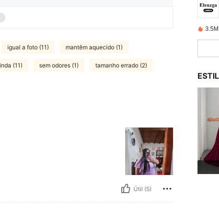
3.5M
igual a foto (11)
mantêm aquecido (1)
linda (11)
sem odores (1)
tamanho errado (2)
ESTI
Útil (5)