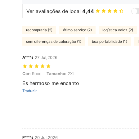
Ver avaliações de local
4,44
recompraria (2)
ótimo serviço (2)
logística veloz (2)
sem diferenças de coloração (1)
boa portabilidade (1)
A***s
27 Jul,2026
Cor: Roxo, Tamanho: 2XL
Cor:
Roxo
Tamanho:
2XL
Es hermoso me encanto
Traduzir
P***s
20 Jul,2026