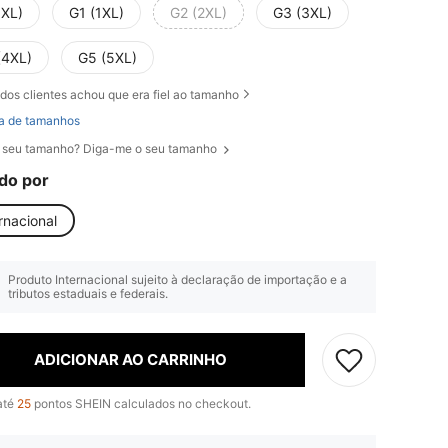
0XL)
G1 (1XL)
G2 (2XL)
G3 (3XL)
(4XL)
G5 (5XL)
dos clientes achou que era fiel ao tamanho
a de tamanhos
 seu tamanho? Diga-me o seu tamanho
do por
rnacional
Produto Internacional sujeito à declaração de importação e a
tributos estaduais e federais.
ADICIONAR AO CARRINHO
até
25
pontos SHEIN calculados no checkout.