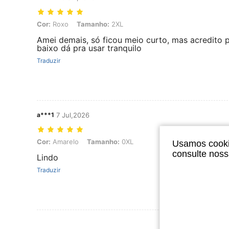
Cor: Roxo, Tamanho: 2XL
Cor:
Roxo
Tamanho:
2XL
Amei demais, só ficou meio curto, mas acredito 
baixo dá pra usar tranquilo
Traduzir
a***1
7 Jul,2026
Cor: Amarelo, Tamanho: 0XL
Cor:
Amarelo
Tamanho:
0XL
Usamos cookie
consulte nos
Lindo
Traduzir
Ver Mais Ava