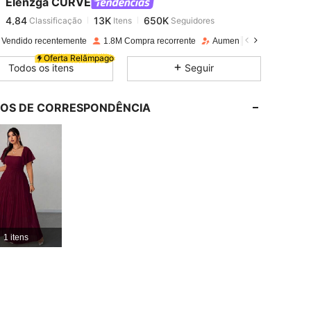
Elenzga CURVE
4,84
13K
650K
Classificação
Itens
Seguidores
l***z
pago
1 dia atrás
 Vendido recentemente
1.8M Compra recorrente
Aumento de seguidores 
4,84
13K
650K
Oferta Relâmpago
Todos os itens
Seguir
4,84
13K
650K
LOS DE CORRESPONDÊNCIA
4,84
13K
650K
4,84
13K
650K
4,84
13K
650K
1 itens
4,84
13K
650K
4,84
13K
650K