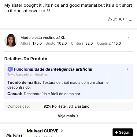
My
sister
bought
it
,
its
nice
and
good
material
but
its
a
bit
short
so
it
doesnt
cover
ur
🍑
Útil
(0)
Modelo está vestindo:
1XL
Altura:
175.0
Busto:
102.0
Cintura:
82.0
Quadris:
115.0
Detalhes Do Produto
Funcionalidade de inteligência artificial
Texto baseado em detalhes
Tecido de malha:
Textura de tricô macia com um charme
descontraído.
Casual:
Descontraído e fácil de combinar.
67K Seguidores
4,94
Composição:
92% Poliéster, 8% Elastano
Veja mais
67K Seguidores
4,94
Mulvari CURVE
Seguir