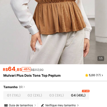
1/5
64
R$
,85
-45%
R$117,90
Mulvari Plus Dois Tons Top Peplum
5,00
(
17
)
Tamanho
BR
10 left
G1
(1XL)
G2
(2XL)
G3
(3XL)
G4
(4XL)
Guia de tamanhos
Verifique meu tamanho