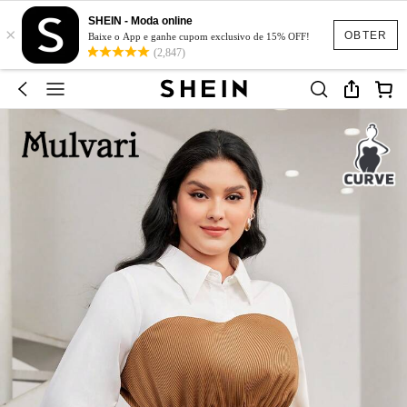
SHEIN - Moda online
×
OBTER
Baixe o App e ganhe cupom exclusivo de 15% OFF!
(2,847)