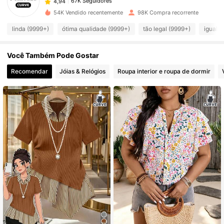
67K Seguidores
4,94
54K Vendido recentemente
98K Compra recorrente
linda (9999+)
ótima qualidade (9999+)
tão legal (9999+)
igual a
67K Seguidores
4,94
Você Também Pode Gostar
67K Seguidores
4,94
Recomendar
Jóias & Relógios
Roupa interior e roupa de dormir
67K Seguidores
4,94
67K Seguidores
4,94
67K Seguidores
4,94
67K Seguidores
4,94
67K Seguidores
4,94