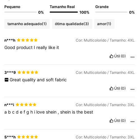
Pequeno
Tamanho Real
Grande
0%
100%
0%
tamanho adequado
(1)
ótima qualidade
(3)
amor
(1)
n***h
Cor: Multicolorido / Tamanho: 4XL
Good
product
I
really
like
it
Útil
(0)
3***9
Cor: Multicolorido / Tamanho: 4XL
Great
quality
and
soft
fabric
Útil
(0)
n***i
Cor: Multicolorido / Tamanho: 3XL
a
b
c
d
e
f
g
h
i
love
shein
,
shein
is
the
best
Útil
(0)
S***h
Cor: Multicolorido / Tamanho: 3XL