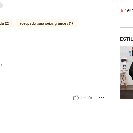
49K 
nda (2)
adequado para seios grandes (1)
ESTI
XL
Útil (0)