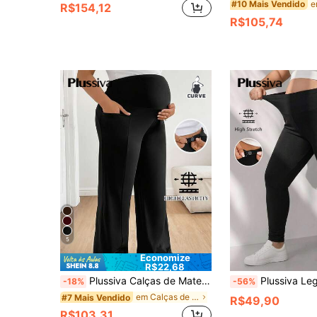
#10 Mais Vendido
R$154,12
R$105,74
5
Economize
R$22,68
Plussiva Calças de Maternidade Plus Size com Cintura Elástica e Bolsos, Oferecendo Conforto e Suporte para a Barriga Grávida. Uma Escolha Ideal para o Uso Casual no Verão. Calças de Maternidade, Vestuário de Maternidade. Para Mulheres Grávidas Calças de Gravidez
Plussiva Legging Skinny Plus Size Gestante com Cint
-18%
-56%
em Calças de maternidade plus size
#7 Mais Vendido
R$49,90
R$103,31