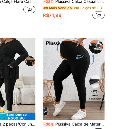
re Casual Sólida Plus Size de Maternidade
Plussiva Calça Casual Listrada de Cintura Elástica Plus Size para Gestantes
-28%
em Calças de maternidade plus size
#8 Mais Vendido
R$71,99
Economize
R$69,96
e Cor Sólida Camiseta Gola Redonda de Manga Longa com Fenda Lateral Canelada e Calça com Cintura Ajustável, Casual
Plussiva Calça de Maternidade Slim Plus Size de Cor Sólida com Cintura Ajustável
-30%