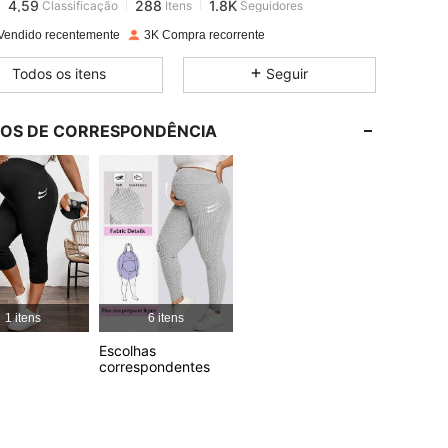
5***0
pago
1 dia atrás
Vendido recentemente
3K Compra recorrente
4,59
288
1.8K
Todos os itens
Seguir
4,59
288
1.8K
LOS DE CORRESPONDÊNCIA
4,59
288
1.8K
4,59
288
1.8K
4,59
288
1.8K
1 itens
6 itens
Escolhas
4,59
288
1.8K
correspondentes
4,59
288
1.8K