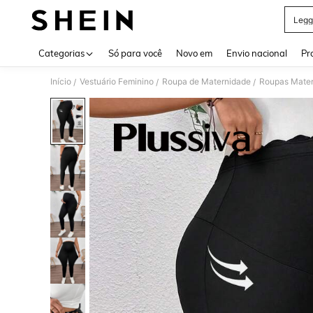
Legg
Use up 
Categorias
Só para você
Novo em
Envio nacional
Pr
Início
Vestuário Feminino
Roupa de Maternidade
Roupas Mater
/
/
/