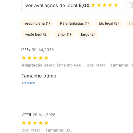
Ver avaliações de local
5,00
recompraria (1)
Para fantasias (1)
tão legal (3)
li
veste bem (2)
amor (1)
largo (2)
l***s
30 Jul,2026
Adaptação Geral: Tamanho Real, Cor: Preto, Tamanho: 4XL
Adaptação Geral:
Tamanho Real
Cor:
Preto
Tamanho:
4
Tamanho ótimo
Traduzir
t***6
29 Apr,2026
Cor: Preto, Tamanho: 3XL
Cor:
Preto
Tamanho:
3XL