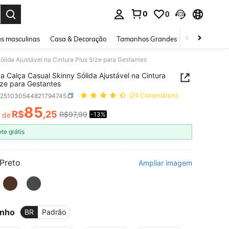
0
0
ar. Press Enter to select.
s masculinas
Casa & Decoração
Tamanhos Grandes
Joias e acessó
ólida Ajustável na Cintura Plus Size para Gestantes
va Calça Casual Skinny Sólida Ajustável na Cintura
ize para Gestantes
z251030544821794745
(24 Comentários)
85
R$
,25
R$97,99
r de
-13%
ICE AND AVAILABILITY
ete grátis
Preto
Ampliar imagem
nho
BR
Padrão