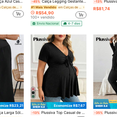
- Versátil para Uso Diário e Adequada para a Estação de Outono. Outono
Calça Legging Gestante Confortavel Plus Size Maternidade P M G GG G1 G2 G3
Plussiva Calça Fla
-45%
-13%
em Calças de maternidade plus size
em Calças de maternidade plus size
#1 Mais Vendido
R$81,74
R$54,90
100+ vendido
Envio Nacional
4-7 dias
mize R$23,21
Economize R$7,67
 na Cintura para Gestantes Plus Size
Plussiva Top Casual de Manga Curta com Decote em V e Nó, Cor Sólida, Plus Size
Plussiva 2 peças/Conjunto Plus Size de Maternidad
-13%
-35%