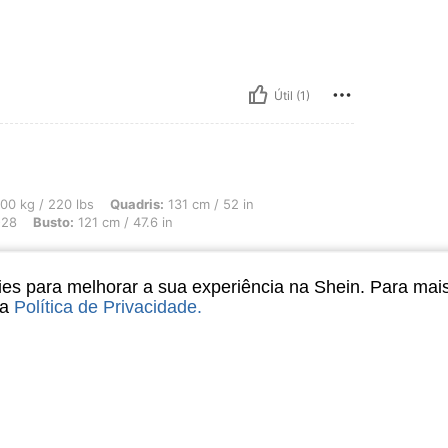
Útil (1)
lbs, Quadris: 131 cm / 52 in, Cintura: 98 cm / 39 in, Diário de Maternidade: Sema
00 kg / 220 lbs
Quadris:
131 cm / 52 in
-28
Busto:
121 cm / 47.6 in
s para melhorar a sua experiência na Shein. Para mai
sa
Política de Privacidade
.
Útil (0)
liações