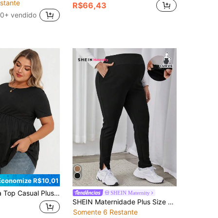
stante
R$66,43
0+ vendido
Economize R$10,01
Size de Maternidade, Cor Sólida, Gola Redonda, Manga Curta
SHEIN Maternity
SHEIN Maternidade Plus Size Perneiras Com Ajustável Cintura E Bolsos Copa do Mundo
Somente 6 Restante