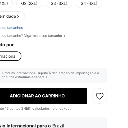
(1XL)
G2 (2XL)
G3 (3XL)
G4 (4XL)
ernidade
a de tamanhos
 seu tamanho? Diga-me o seu tamanho
do por
rnacional
Produto Internacional sujeito à declaração de importação e a
tributos estaduais e federais.
ADICIONAR AO CARRINHO
até
16
pontos SHEIN calculados no checkout.
io Internacional para o
Brazil