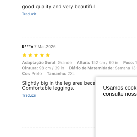
good quality and very beautiful
Traduzir
B***e
7 Mar,2026
Adaptação Geral: Grande, Altura: 152 cm / 60 in, Peso: 100 kg / 220 
Adaptação Geral:
Grande
Altura:
152 cm / 60 in
Peso:
1
Cintura:
98 cm / 39 in
Diário de Maternidade:
Semana 13
Cor:
Preto
Tamanho:
2XL
Slightly big in the leg area because I am short.
Usamos cookie
Comfortable leggings.
consulte nos
Traduzir
Ver Mais Ava