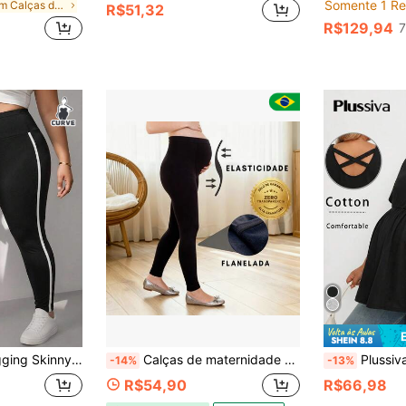
Somente 1 Re
em Calças de maternidade plus size
R$51,32
R$129,94
7
ura Alta Ajustável e Listras Contrastantes nos Lados
Calças de maternidade plus size com alta elasticidade, calças compridas casuais com suporte para a barriga, design elegante e robusto.
Plussiva Top Casual Plus 
-14%
-13%
R$54,90
R$66,98