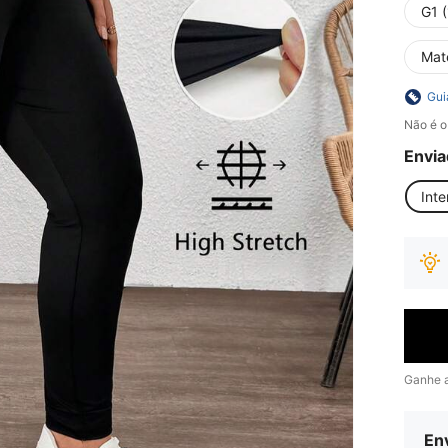
G1 
Mat
Gui
Não é o
Envia
Inte
Ganhe 
Env