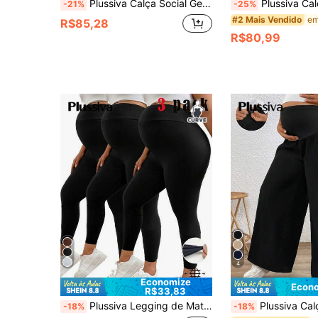
Plussiva Calça Social Gestante Ajustável de Cintura Sólida Flare
Plussiva Calça Azul Casual com Cordão na Cintura Plus-Size para Gestantes 
-21%
-25%
#2 Mais Vendido
R$85,28
R$80,99
4
Economize
Econo
R$33,83
Plussiva Legging de Maternidade de Cor Sólida com Cintura Ajustável para Mulheres Plus Size
Plussiva Calça Larga Sólida Ajustável
-18%
-18%