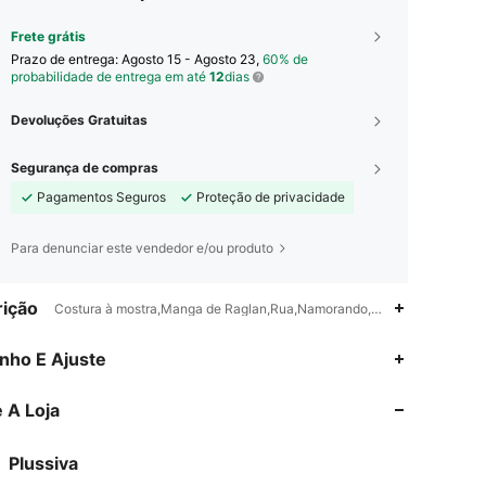
Frete grátis
Prazo de entrega:
Agosto 15 - Agosto 23,
60% de
probabilidade de entrega em até
12
dias
Devoluções Gratuitas
Segurança de compras
Pagamentos Seguros
Proteção de privacidade
Para denunciar este vendedor e/ou produto
ição
Costura à mostra,Manga de Raglan,Rua,Namorando,Férias,Festa do chá
4,59
288
1.8K
nho E Ajuste
 A Loja
4,59
288
1.8K
Plussiva
4,59
288
1.8K
Classificação
Itens
Seguidores