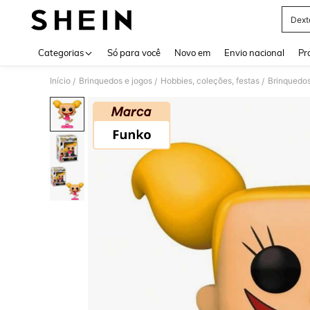
Dext
Use up 
Categorias
Só para você
Novo em
Envio nacional
Pr
Início
Brinquedos e jogos
Hobbies, coleções, festas
Brinquedos
/
/
/