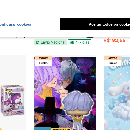
CANDIDE
Cool P
onfigurar cookies
Aceitar todos os cooki
titch - Stitch nas Algemas
Funko Boneco Pop!Kripto
Funko Funko POP! TELEVISION: - Hunter Eddie com Gui
-14%
Somente 2 Re
R$149,99
R$192,55
Envio Nacional
4-7 dias