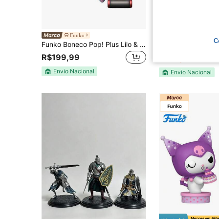
Funko
Funko
C
Funko Boneco Pop! Plus Lilo & Stitch Gamer Metálico
Funko Boneco Pop! Lilo & S
-33%
R$199,99
R$99,99
Envio Nacional
Envio Nacional