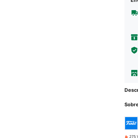
Env
Descr
Sobre
275 