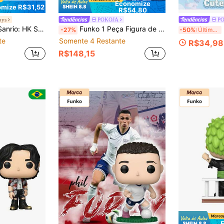
Economize
mize R$31,52
R$54,80
oys
POKOJA
P
a Oficial - Fãs de Esportes - Figura de Modelo para Colecionadores
Funko 1 Peça Figura de Vinil Mistério de Caçadores de Demônios POP Animation KPOP Nº 2435, Personagem de Cabelo Lavanda Colecionável em Caixa de Janela, Decoração de Prateleira de Mesa, Ornamento de Desenho Animado Colorido
Fu
-27%
-50%
Últimos 3 dias
te
Somente 4 Restante
R$34,98
R$148,15