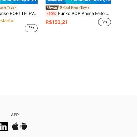
lanet Toys
Cool Planet Toys
ra - Ideia para Presente - Produtos Oficiais - Vídeo para Fãs - Figura Modelo para Colecionadores e Exibição
Funko POP Anime Feito à Mão: Série One Piece: Nico Robin, Katakuri, Nami, Law com Anestesia Azul, Brook (Ovo) - Ideia de Presente - Mercadoria Oficial - Fãs de Esportes - Figura de Modelo para Colecionadores
-10%
stante
R$152,21
APP