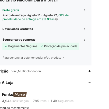
io Envio Nacional para o
Brazil
Frete grátis
Prazo de entrega:
Agosto 11 - Agosto 22,
60% de
probabilidade de entrega em até
9
dias
Devoluções Gratuitas
Segurança de compras
Pagamentos Seguros
Proteção de privacidade
Para denunciar este vendedor e/ou produto
ição
Vinil,Multicolorido,Vinil
4,94
785
1.4K
 A Loja
4,94
785
1.4K
Funko
5***2
está navegando
4,94
785
1.4K
Classificação
Itens
Seguidores
Vendido recentemente