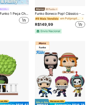
OKOJA
Funko
nko 1 Peça Chaveiro Figura Pocket POP Sanrio Cinnamoroll com Bola de Futebol, Pingente de Vinil de Cachorrinho Branco Fofo, Design de Camisa Azul, Colecionável na Caixa para Bolsa, Mochila, Chaves e Exibição em Prateleira
Funko Boneco Pop! Clássico - Sasuke
em Polipropileno Brinquedos colecionáveis
#9 Mais Vendido
R$149,99
Envio Nacional
Economize R$16,82
Economize R$16,78