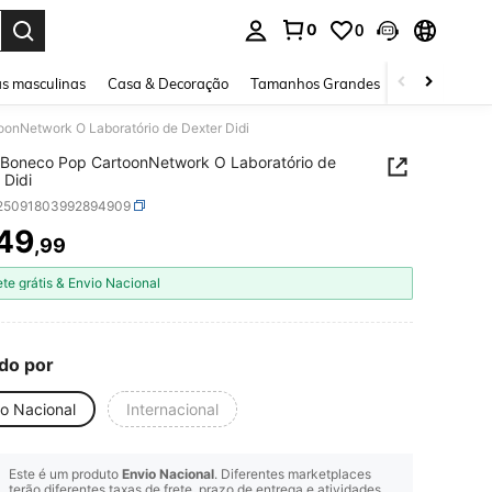
0
0
ar. Press Enter to select.
s masculinas
Casa & Decoração
Tamanhos Grandes
Joias e acessó
onNetwork O Laboratório de Dexter Didi
oonNetwork O Laboratório de
 Didi
l25091803992894909
49
,99
ICE AND AVAILABILITY
ete grátis & Envio Nacional
do por
io Nacional
Internacional
Este é um produto
Envio Nacional
. Diferentes marketplaces
terão diferentes taxas de frete, prazo de entrega e atividades.