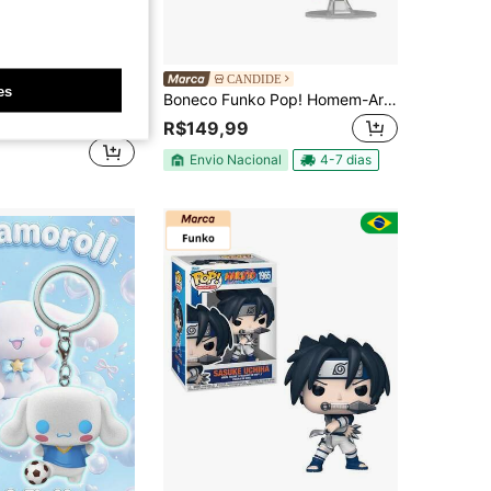
Economize R$31,35
lanet Toys
CANDIDE
es
tarra - Ideia para Presente - Produtos Oficiais - Vídeo para Fãs - Figura Modelo para Colecionadores e Exibição
Boneco Funko Pop! Homem-Aranha: Um Novo Dia - Homem-Aranha com Teia
stante
R$149,99
Envio Nacional
4-7 dias