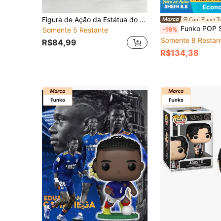
Econo
Figura de Ação da Estátua do Cavaleiro Solaire of Astora de Dark Souls, Colecionável
Cool Planet T
Funko POP Sanrio: HK S8- Kuromi Present- Ideia de Presente - Mercadori
-19%
Somente 5 Restante
Somente 8 Restan
R$84,99
R$134,38