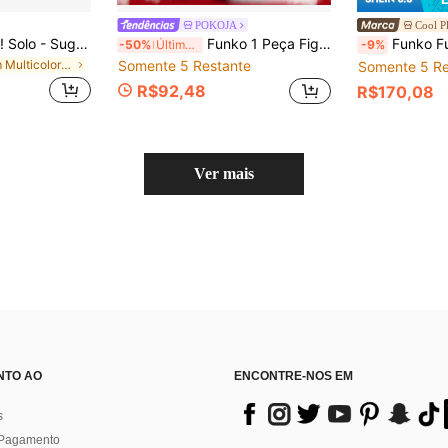
POKOJA
Cool P
Boneco Funko Pop! Solo - Suga (Haegeum)
Funko 1 Peça Figura de Vinil POP Futebol Inglaterra No. 86 Phil Foden, Modelo Colecionável de Futebol com Camisa Branca e Pose com Bola, Figura de Exibição em Caixa com Janela para Decoração de Mesa e Prateleira
Funko Funko POP! TELEVISION: - Hunter Eddie com Guitar
-50%
Últimos 3 dias
-9%
em Multicolorido Figuras de ação de estátua, maque
Somente 5 Restante
Somente 5 Re
R$92,48
R$170,08
Ver mais
NTO AO
ENCONTRE-NOS EM
s
 Pagamento