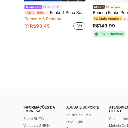
POKOJA
Funko
Funko 1 Peça Boneco de Vinil POP Futebol Eduardo Camavinga França No. 77, Modelo Colecionável de Jogador de Futebol na Caixa, Ornamento de Exibição Estilo Seleção Nacional para Decoração de Mesa, Prateleira e Quarto
-50%
Últimos 3 dias
Somente 6 Restante
#6 Mais Vendido
R$149,99
R$93,45
Envio Nacional
INFORMAÇÕES DA
AJUDA E SUPORTE
ATENDIME
EMPRESA
CLIENTE
Política de Frete
Sobre SHEIN
Contate-No
Devolução
Venda na SHEIN
Método De