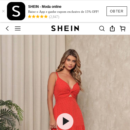
SHEIN - Moda online
×
OBTER
Baixe o App e ganhe cupom exclusivo de 15% OFF!
(2,847)