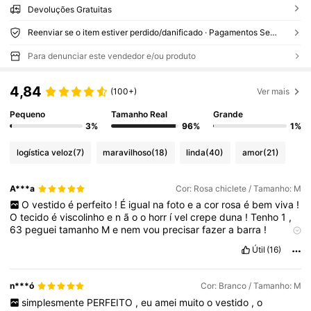
Devoluções Gratuitas
Reenviar se o item estiver perdido/danificado · Pagamentos Seguros · Proteção de privacidade
Para denunciar este vendedor e/ou produto
4,84
(100+)
Ver mais
Pequeno
Tamanho Real
Grande
3%
96%
1%
logística veloz
(7)
maravilhoso
(18)
linda
(40)
amor
(21)
A***a
Cor: Rosa chiclete / Tamanho: M
O
vestido
é
perfeito
!
É
igual
na
foto
e
a
cor
rosa
é
bem
viva
!
O
tecido
é
viscolinho
e
n
ã
o
o
horr
í
vel
crepe
duna
!
Tenho
1
,
63
peguei
tamanho
M
e
nem
vou
precisar
fazer
a
barra
!
Chegou
bem
r
á
pido
.
Útil
(16)
n***ó
Cor: Branco / Tamanho: M
simplesmente
PERFEITO
,
eu
amei
muito
o
vestido
,
o