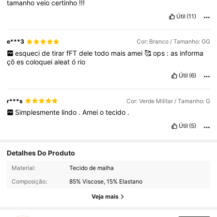
tamanho
veio
certinho
!!!
Útil
(11)
e***3
Cor: Branco / Tamanho: GG
esqueci
de
tirar
fFT
dele
todo
mais
amei
🥰
ops
:
as
informa
çõ
es
coloquei
aleat
ó
rio
Útil
(6)
r***s
Cor: Verde Militar / Tamanho: G
Simplesmente
lindo
.
Amei
o
tecido
.
Útil
(5)
Detalhes Do Produto
Material:
Tecido de malha
2.7K Seguidores
4,84
Composição:
85% Viscose, 15% Elastano
2.7K Seguidores
4,84
Veja mais
2.7K Seguidores
4,84