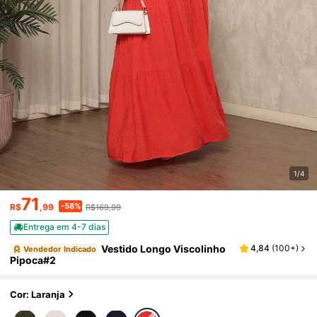
1/4
71
-58%
R$
,99
R$169,99
Entrega em 4-7 dias
Vestido Longo Viscolinho
4,84
(
100+
)
Vendedor Indicado
Pipoca#2
Cor: Laranja