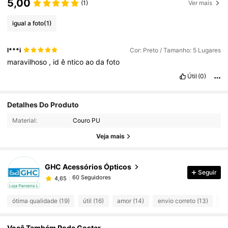
5,00
(1)
Ver mais
igual a foto
(1)
l***i
Cor: Preto / Tamanho: 5 Lugares
maravilhoso
,
id
ê
ntico
ao
da
foto
Útil
(0)
Detalhes Do Produto
60 Seguidores
4,65
Material:
Couro PU
Veja mais
60 Seguidores
4,65
GHC Acessórios Ópticos
Seguir
60 Seguidores
4,65
cal
Loja Parceira Local
ótima qualidade (19)
útil (16)
amor (14)
envio correto (13)
tã
60 Seguidores
4,65
Você Também Pode Gostar