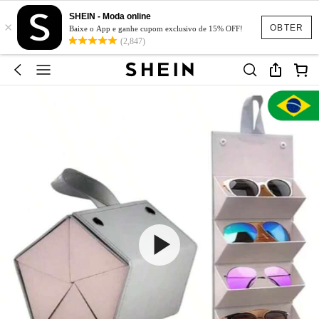
SHEIN - Moda online
×
OBTER
Baixe o App e ganhe cupom exclusivo de 15% OFF!
(2,847)