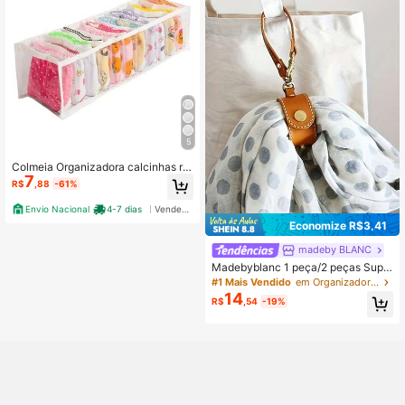
5
Colmeia Organizadora calcinhas ro
7
upas de bebê P
R$
,88
-61%
Envio Nacional
4-7 dias
Vendedor Indicado
Economize R$3,41
madeby BLANC
Madebyblanc 1 peça/2 peças Supo
rte Atraente para Lenço e Luva de
#1 Mais Vendido
em Organizadores de cachecóis Outros organizadores
PU - Acessório Versátil de Chaveir
14
R$
,54
-19%
o, Adequado para Bolsas Feminina
s, Perfeito para Armazenamento de
Viagens e Ciclismo ao Ar Livre