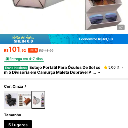
1/7
Economize R$43,98
101
-30%
R$
,92
R$145,90
Entrega em 4-7 dias
Estojo Portátil Para Óculos De Sol co
5,00
(
1
)
Envio Nacional
m 5 Divisória em Camurça Maleta Dobrável P
ara Viagem Preto, Marrom ou Cinza
Cor: Cinza
Tamanho
5 Lugares