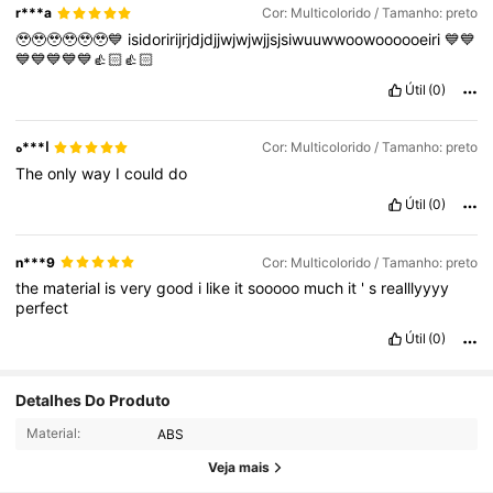
r***a
Cor: Multicolorido / Tamanho: preto
🥹🥹🥹🥹🥹🥹💙
isidoririjrjdjdjjwjwjwjjsjsiwuuwwoowoooooeiri
💙💙
💙💙💙💙💙👍🏻👍🏻
Útil
(0)
ا***ه
Cor: Multicolorido / Tamanho: preto
The
only
way
I
could
do
Útil
(0)
n***9
Cor: Multicolorido / Tamanho: preto
the
material
is
very
good
i
like
it
sooooo
much
it
'
s
realllyyyy
perfect
Útil
(0)
845 Seguidores
4,83
Detalhes Do Produto
845 Seguidores
4,83
Material:
ABS
845 Seguidores
4,83
Veja mais