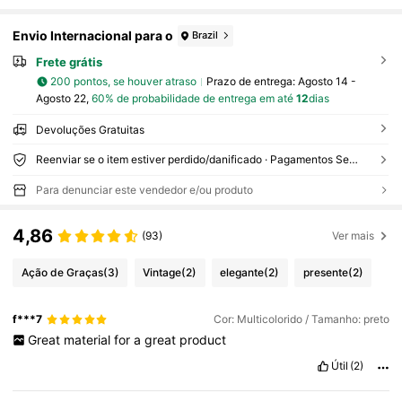
Envio Internacional para o
Brazil
Frete grátis
200 pontos, se houver atraso
Prazo de entrega:
Agosto 14 -
Agosto 22,
60% de probabilidade de entrega em até
12
dias
Devoluções Gratuitas
Reenviar se o item estiver perdido/danificado · Pagamentos Seguros · Proteção de privacidade
Para denunciar este vendedor e/ou produto
4,86
(93)
Ver mais
Ação de Graças
(3)
Vintage
(2)
elegante
(2)
presente
(2)
f***7
Cor: Multicolorido / Tamanho: preto
Great
material
for
a
great
product
Útil
(2)