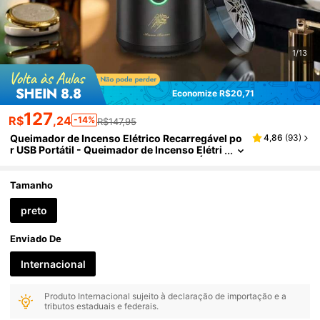
1/13
Economize R$20,71
127
R$
,24
-14%
R$147,95
Queimador de Incenso Elétrico Recarregável po
4,86
(
93
)
r USB Portátil - Queimador de Incenso Elétri
co Pequeno Popular do Oriente Médio Árab
e (Incenso Não Incluído)
Tamanho
preto
Enviado De
Internacional
Produto Internacional sujeito à declaração de importação e a
tributos estaduais e federais.