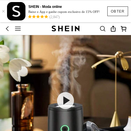
SHEIN - Moda online
×
OBTER
Baixe o App e ganhe cupom exclusivo de 15% OFF!
(2,847)