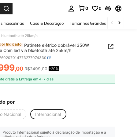
0
0
ar. Press Enter to select.
s masculinas
Casa & Decoração
Tamanhos Grandes
Joias e acessó
a bluetooth até 25km/h
or Indicado
Patinete elétrico dobrável 350W
e Com led via bluetooth até 25km/h
t260207014773277074330
999
,00
R$2499,00
-20%
ICE AND AVAILABILITY
ete grátis & Entrega em 4-7 dias
do por
io Nacional
Internacional
Produto Internacional sujeito à declaração de importação e a
tributos estaduais e federais.