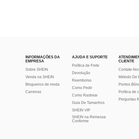
INFORMAÇÕES DA
AJUDA E SUPORTE
ATENDIME
EMPRESA
CLIENTE
Política de Frete
Sobre SHEIN
Contate-No
Devolução
Venda na SHEIN
Método De
Reembolso
Blogueiros de moda
Pontos Bôn
Como Pedir
Carreiras
Política de
Como Rastrear
Perguntas f
Guia De Tamanhos
SHEIN VIP
SHEIN na Remessa
Conforme