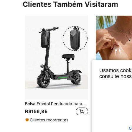
Clientes Também Visitaram
Usamos cookie
consulte nos
Bolsa Frontal Pendurada para Scooter Elétrico de 4L, Bolsa de Casco Rígido Dobrável à Prova d'Água em EVA para Mi Mijia M365 Pro 2 1S Ninebot Scooter Elétrico, para Carregar Carregador e Ferramentas de Reparo, Bolsa de Guidão para Bicicleta Elétrica
em
#5 Mais Vendido
R$156,95
R$10,99
Clientes recorrentes
C