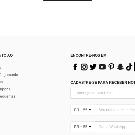
NTO AO
ENCONTRE-NOS EM
s
 Pagamento
us
CADASTRE-SE PARA RECEBER NOTÍ
 cupons
requentes
BR + 55
BR + 55