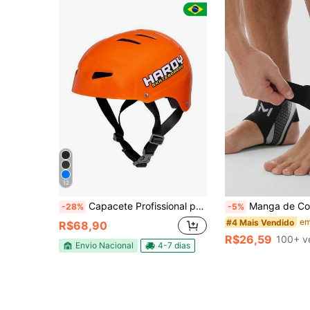
12
Capacete Profissional para Skate Ciclismo Patins Patinete BMX LoangBoard etc Unissex
Manga de Compressão para Tornozelo Unissex, Adequada para Esportes Diários, Fitness, Leva
-28%
-5%
#4 Mais Vendido
R$68,90
R$26,59
100+ v
Envio Nacional
4-7 dias