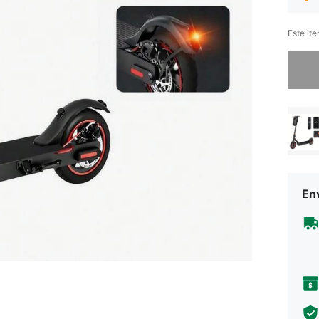
Este it
Desculp
Env