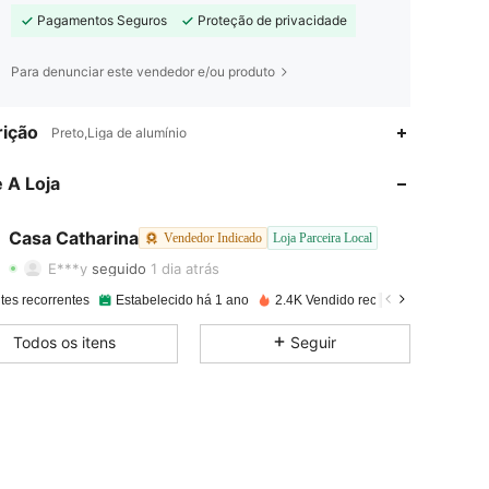
Pagamentos Seguros
Proteção de privacidade
Para denunciar este vendedor e/ou produto
ição
Preto,Liga de alumínio
4,88
61
425
 A Loja
4,88
61
425
4,88
61
425
Casa Catharina
Vendedor Indicado
Loja Parceira Local
E***y
seguido
1 dia atrás
4,88
61
425
tes recorrentes
Estabelecido há 1 ano
2.4K Vendido recentemente
4,88
61
425
Todos os itens
Seguir
4,88
61
425
4,88
61
425
4,88
61
425