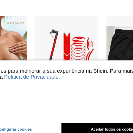
s para melhorar a sua experiência na Shein. Para mai
sa
Política de Privacidade
.
2 Peças Almofadas de Silicone para Seios Femininos, Almofadas Respiráveis e Impermeáveis para Levantar os Seios, Almofadas de Sutiã Adesivas Reutilizáveis, Adequadas para Vestidos, Biquínis, Vestidos de Noiva, Maiôs, Tops Sem Costas e Uso Diário, Acessórios Invisíveis para Sutiã
1 Conjunto de Adesivos Reflexivos para Scooter Elétrico, Decalque Impermeável de Advertência de Visibilidade Noturna, Adesivos Reflexivos Personalizados DIY
Short Compressão de Treino Ma
-43%
 novo Ioga
#1 Mais Vendi
R$26,90
R$45,02
900+ vendid
onfigurar cookies
Aceitar todos os cooki
Envio Nacio