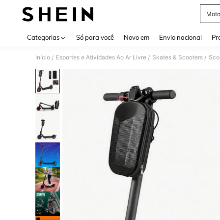
Moto
Use up 
Categorias
Só para você
Novo em
Envio nacional
Pr
Início
Esportes e Atividades Ao Ar Livre
Skates & Scooters
Sco
/
/
/