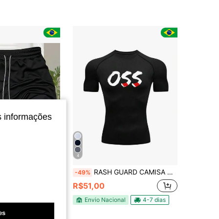
4,88
61
425
4,88
61
425
s informações
Economize
4
R$33,97
sculino Dois em Um, Clássicos e Versáteis com Estampado para Corrida
RASH GUARD CAMISA CAMISETA DE COMPRESSÃO MANGA CURTA TREINO ACADEMIA
-49%
em Shorts masculinos para atividades ao ar livre
do
R$51,00
Envio Nacional
4-7 dias
o
es
nal
4-7 dias