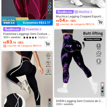
Muchica
10
Muchica Legging Cropped Esportiv
54
a Minimalista Fashion com Listras e
R$
,81
-16%
Economize R$22,17
Colorblock
voucher de categoria R$10,14
Powerista
Powerista Leggings Sem Costura d
e Cintura Alta Bicolor
300+ vendido
(1000+)
63
R$
,78
-26%
voucher de categoria R$10,14
11
SHEIN Legging Sem Costura de Cin
tura Alta Tie-Dye Calça de Ioga par
200+ vendido