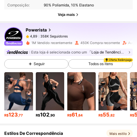
Composição:
90% Poliamida, 10% Elastano
Veja mais
358K Seguidores
4,89
Powerista
358K Seguidores
4,89
1M Vendido recentemente
450K Compra recorrente
Aume
Esta loja é selecionada como um
「Loja de Tendências」
358K Seguidores
4,89
Oferta Relâmpago
Seguir
Todos os itens
358K Seguidores
4,89
358K Seguidores
4,89
123
102
61
55
R$
,77
R$
,90
R$
,84
R$
,82
R$
358K Seguidores
4,89
Estilos De Correspondência
Mais estilo