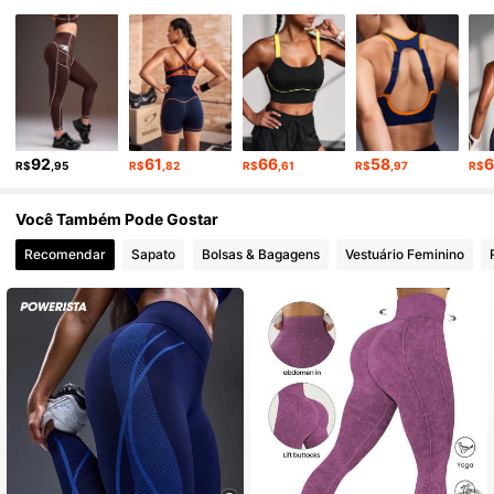
358K Seguidores
4,89
358K Seguidores
4,89
358K Seguidores
4,89
92
61
66
58
R$
,95
R$
,82
R$
,61
R$
,97
R$
Você Também Pode Gostar
358K Seguidores
4,89
Recomendar
Sapato
Bolsas & Bagagens
Vestuário Feminino