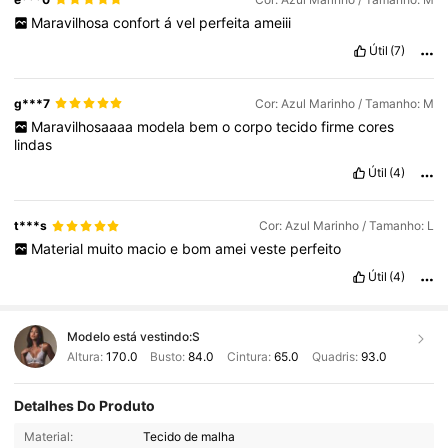
Maravilhosa
confort
á
vel
perfeita
ameiii
Útil
(7)
g***7
Cor: Azul Marinho / Tamanho: M
Maravilhosaaaa
modela
bem
o
corpo
tecido
firme
cores
lindas
Útil
(4)
t***s
Cor: Azul Marinho / Tamanho: L
Material
muito
macio
e
bom
amei
veste
perfeito
Útil
(4)
Modelo está vestindo:
S
Altura:
170.0
Busto:
84.0
Cintura:
65.0
Quadris:
93.0
Detalhes Do Produto
358K Seguidores
4,89
Material:
Tecido de malha