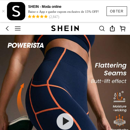
SHEIN - Moda online
×
OBTER
Baixe o App e ganhe cupom exclusivo de 15% OFF!
(2,847)