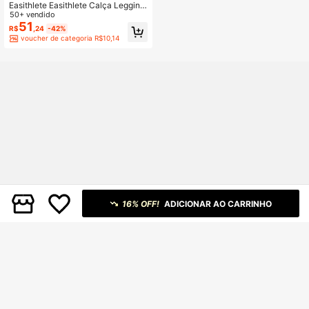
Easithlete Easithlete Calça Legging
Feminina de Cintura Alta para Fitne
50+ vendido
ss, Esportes e Ioga
51
R$
,24
-42%
voucher de categoria R$10,14
16% OFF!
ADICIONAR AO CARRINHO