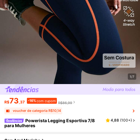
1/7
73
-16%
com cupom
R$
,37
R$86,99
voucher de categoria R$10,14
Powerista Legging Esportiva 7/8
4,88
(
100+
)
para Mulheres