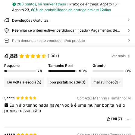
200 pontos, se houver atraso
Prazo de entrega:
Agosto 15 -
Agosto 23,
60% de probabilidade de entrega em até
12
dias
Devoluções Gratuitas
Reenviar se o item estiver perdido/danificado · Pagamentos Seguros · Proteção de privacidade
Para denunciar este vendedor e/ou produto
4,88
(100+)
Ver mais
Pequeno
Tamanho Real
Grande
7%
93%
0%
De volta à escola
(5)
boa portabilidade
(3)
maravilhoso
(3)
5***1
Cor: Azul Marinho / Tamanho: M
Eu
n
ã
o
tenho
nada
haver
voc
ê
é
uma
mulher
bonita
n
ã
o
precisa
disso
n
ã
o
Útil
(7)
e***0
Cor: Azul Marinho / Tamanho: M