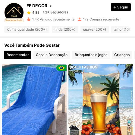
FF DECOR
Seguir
1.2K Seguidores
4,88
a***2
pago
1 dia atrás
1.4K Vendido recentemente
172 Compra recorrente
ado
Vendedor Indicado
1.2K Seguidores
4,88
ótima qualidade (200+)
linda (200+)
suave (200+)
amor (100+)
Você Também Pode Gostar
1.2K Seguidores
4,88
Recomendar
Casa e Decoração
Brinquedos e jogos
Crianças
1.2K Seguidores
4,88
1.2K Seguidores
4,88
1.2K Seguidores
4,88
1.2K Seguidores
4,88
4