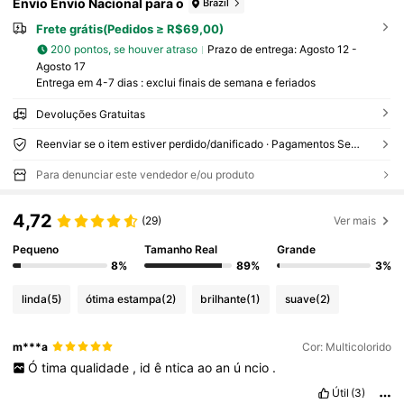
Envio Envio Nacional para o
Brazil
Frete grátis(Pedidos ≥ R$69,00)
200 pontos, se houver atraso
Prazo de entrega:
Agosto 12 -
Agosto 17
Entrega em 4-7 dias : exclui finais de semana e feriados
Devoluções Gratuitas
Reenviar se o item estiver perdido/danificado · Pagamentos Seguros · Proteção de privacidade
Para denunciar este vendedor e/ou produto
4,72
(29)
Ver mais
Pequeno
Tamanho Real
Grande
8%
89%
3%
linda
(5)
ótima estampa
(2)
brilhante
(1)
suave
(2)
m***a
Cor: Multicolorido
Ó
tima
qualidade
,
id
ê
ntica
ao
an
ú
ncio
.
Útil
(3)