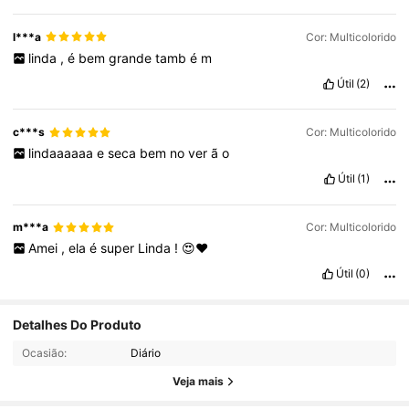
l***a
Cor: Multicolorido
linda
,
é
bem
grande
tamb
é
m
Útil
(2)
c***s
Cor: Multicolorido
lindaaaaaa
e
seca
bem
no
ver
ã
o
Útil
(1)
m***a
Cor: Multicolorido
Amei
,
ela
é
super
Linda
!
😍❤️
Útil
(0)
1.2K Seguidores
4,88
Detalhes Do Produto
Ocasião:
Diário
1.2K Seguidores
4,88
Veja mais