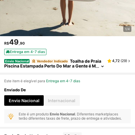
1/4
49
R$
,90
Entrega em 4-7 dias
Toalha de Praia
4,72
(
29
)
Envio Nacional
Vendedor Indicado
Piscina Estampada Perto Do Mar a Gente é M
ais Feliz
Este item é elegível para
Entrega em 4-7 dias
Enviado De
Envio Nacional
Internacional
Este é um produto
Envio Nacional
. Diferentes marketplaces
terão diferentes taxas de frete, prazo de entrega e atividades.