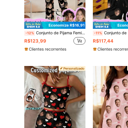
Economize R$16,91
Econo
Conjunto de Pijama Feminino Personalizado Printstory, Personalizado com Qualquer Estampa, Presente Único Personalizado, Adequado para Família, Amigos, Festas de Feriados
Conjunto de Cardigan Feminino Personalizado Printstory, Personalizado com Qualquer Estam
-12%
-11%
R$123,99
R$117,44
Clientes recorrentes
Clientes recorre