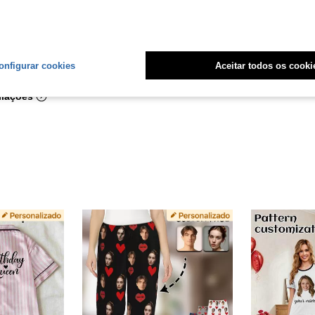
amei amei amei amei
Útil (0)
onfigurar cookies
Aceitar todos os cooki
liações