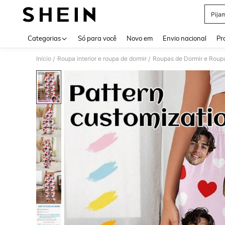
Pija
Use up 
Categorias
Só para você
Novo em
Envio nacional
Pr
Início
Roupa interior e roupa de dormir
Roupas de Dormir e Roup
/
/