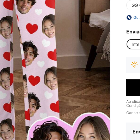
GG 
Gui
Envia
Inte
Ao clic
Condiç
Ganhe 
Env