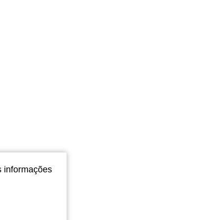
4,89
202
7.6K
s informações