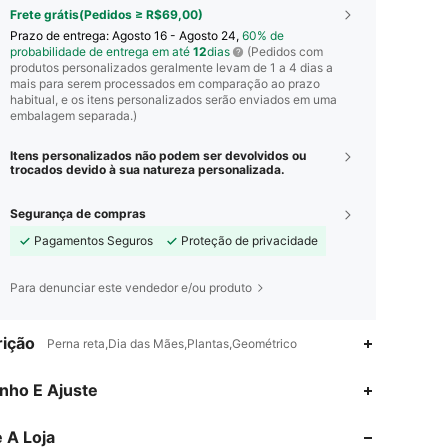
Frete grátis(Pedidos ≥ R$69,00)
Prazo de entrega:
Agosto 16 - Agosto 24,
60% de
probabilidade de entrega em até
12
dias
(Pedidos com
produtos personalizados geralmente levam de 1 a 4 dias a
mais para serem processados em comparação ao prazo
habitual, e os itens personalizados serão enviados em uma
embalagem separada.)
Itens personalizados não podem ser devolvidos ou
trocados devido à sua natureza personalizada.
Segurança de compras
Pagamentos Seguros
Proteção de privacidade
Para denunciar este vendedor e/ou produto
ição
Perna reta,Dia das Mães,Plantas,Geométrico
4,89
202
7.6K
nho E Ajuste
 A Loja
4,89
202
7.6K