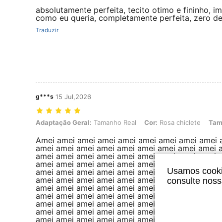
absolutamente perfeita, tecito otimo e fininho, i
como eu queria, completamente perfeita, zero de
Traduzir
g***s
15 Jul,2026
Adaptação Geral: Tamanho Real, Cor: Rosa chiclete, Tamanho: XXL
Adaptação Geral:
Tamanho Real
Cor:
Rosa chiclete
Tam
Amei amei amei amei amei amei amei amei amei 
amei amei amei amei amei amei amei amei amei 
amei amei amei amei amei amei amei amei amei 
amei amei amei amei amei amei amei amei amei 
Usamos cookie
amei amei amei amei amei amei amei amei amei 
amei amei amei amei amei amei amei amei amei 
consulte nos
amei amei amei amei amei amei amei amei amei 
amei amei amei amei amei amei amei amei amei 
amei amei amei amei amei amei amei amei amei 
amei amei amei amei amei amei amei amei amei 
amei amei amei amei amei amei amei amei amei 