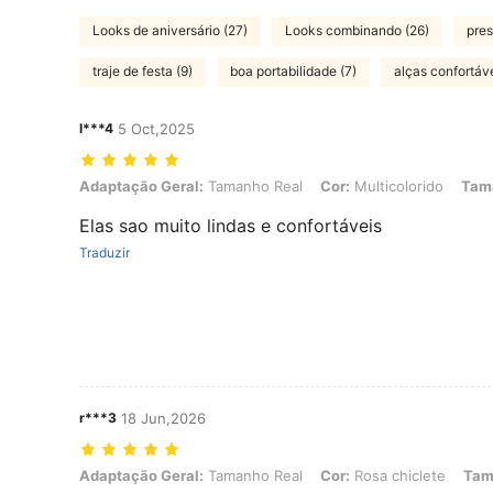
Looks de aniversário (27)
Looks combinando (26)
pres
traje de festa (9)
boa portabilidade (7)
alças confortáve
l***4
5 Oct,2025
Adaptação Geral: Tamanho Real, Cor: Multicolorido, Tamanho: XXS
Adaptação Geral:
Tamanho Real
Cor:
Multicolorido
Tam
Elas sao muito lindas e confortáveis
Traduzir
r***3
18 Jun,2026
Adaptação Geral: Tamanho Real, Cor: Rosa chiclete, Tamanho: XL
Adaptação Geral:
Tamanho Real
Cor:
Rosa chiclete
Tam