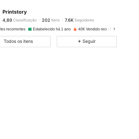
Printstory
4,89
202
7.6K
Classificação
Itens
Seguidores
n***9
pago
1 dia atrás
tes recorrentes
Estabelecido há 1 ano
40K Vendido recentemente
4,89
202
7.6K
Todos os itens
Seguir
4,89
202
7.6K
4,89
202
7.6K
4,89
202
7.6K
4,89
202
7.6K
4,89
202
7.6K