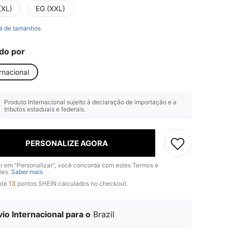
(XL)
EG (XXL)
a de tamanhos
do por
rnacional
Produto Internacional sujeito à declaração de importação e a
tributos estaduais e federais.
PERSONALIZE AGORA
ar em "Personalizar", você concorda com estes Termos e
ões.
Saber mais
até
13
pontos SHEIN calculados no checkout.
io Internacional para o
Brazil