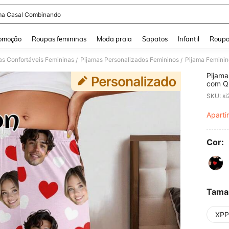
ma Casal Combinando
and down arrow keys to navigate search Buscas recentes and Pesquisar e Encontr
omoção
Roupas femininas
Moda praia
Sapatos
Infantil
Roupa
as Confortáveis Femininas
Pijamas Personalizados Femininos
/
/
Pijama
com Qu
Adequa
SKU: s
Aparti
PR
Cor:
Tama
XPP