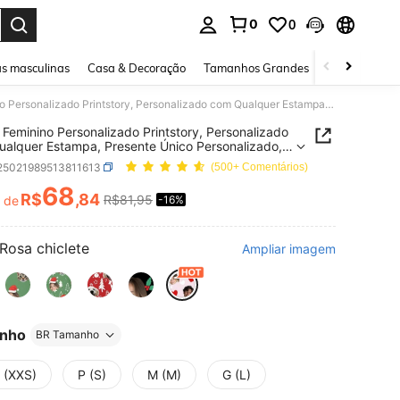
0
0
ar. Press Enter to select.
s masculinas
Casa & Decoração
Tamanhos Grandes
Joias e acessó
Pijama Feminino Personalizado Printstory, Personalizado com Qualquer Estampa, Presente Único Personalizado, Adequado para Família, Amigos, Festas de Feriados
 Feminino Personalizado Printstory, Personalizado
alquer Estampa, Presente Único Personalizado,
do para Família, Amigos, Festas de Feriados
i25021989513811613
(500+ Comentários)
68
R$
,84
R$81,95
r de
-16%
ICE AND AVAILABILITY
Rosa chiclete
Ampliar imagem
nho
BR Tamanho
 (XXS)
P (S)
M (M)
G (L)