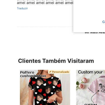
amei amei amei amei amei amei amei amei amei 
Traduzir
C
Ver Mais Ava
Clientes Também Visitaram