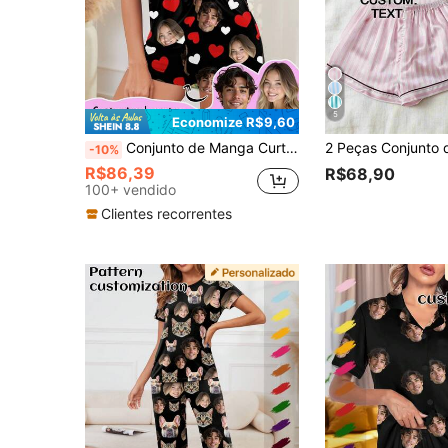
5
Economize R$9,60
Conjunto de Manga Curta Personalizado para Mulheres Printstory, Personalizado com Qualquer Padrão, Presente Personalizado Único, Adequado para Família, Amigos, Festas de Feriados
-10%
R$86,39
R$68,90
100+ vendido
Clientes recorrentes