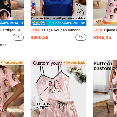
5
mize R$14,51
Economize R$6,69
pa, Presente Personalizado Único, Adequado para Família, Amigos, Festas de Feriados
1 Peça Roupão Kimono Floral Personalizado com Nome & Data para Mulheres, Roupa de Dormir de Cetim Sedoso Personalizada, Adequado para Casamento, Presentes de Dama de Honra e Roupa de Estar Luxuosa
Pijama Feminino Personalizado com Fo
-10%
-16%
R$60,26
R$45,35
ntes