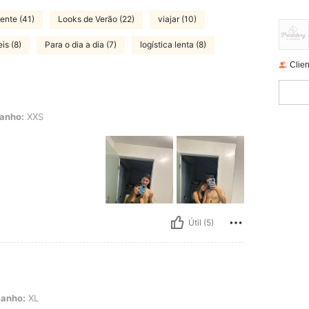
ente (41)
Looks de Verão (22)
viajar (10)
is (8)
Para o dia a dia (7)
logística lenta (8)
Clien
anho:
XXS
Útil (5)
anho:
XL