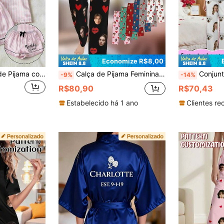
Economize R$8,00
2 Peças Conjunto de Pijama com Nome Personalizado e Strass, Pijama Curto de Verão Rosa para Mulheres, Roupa de Descanso Casual Personalizada, Lindo Presente Comemorativo, Roupa de Dormir Confortável e Ajustada
Calça de Pijama Feminina Personalizada Engraçada - Macia & Confortável, Pode Imprimir Fotos & Texto, Presente Único de Natal, Aniversário, Feriado, Relaxada & Aconchegante, Adequada para Outono/Inverno, Para a Família, Pijamas com Rosto Personalizado, Presente para Ela, Presente Atencioso
Conjunto de Pijama Feminino de Manga Curta Personaliza
-9%
-14%
R$80,90
R$70,43
Estabelecido há 1 ano
Clientes re