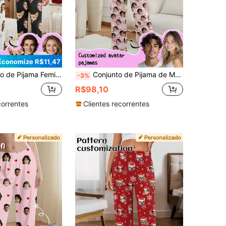
Economize R$11,47
do Printstory, Pode Imprimir Qualquer Estampa, Adequado como um Presente Único para Família, Amigos e Festas de Feriados
Conjunto de Pijama de Manga Longa Personalizado para Mulheres Printstory, Pode Imprimir Qualquer Padrão, Presente Personalizado, Adequado para Família, Amigos e Reuniões de Feriados
-3%
R$98,10
correntes
Clientes recorrentes