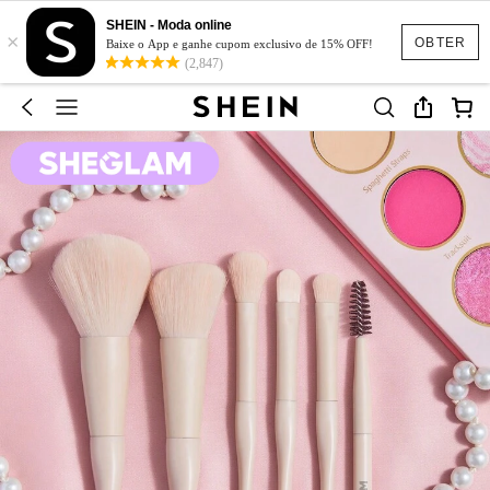
SHEIN - Moda online
×
OBTER
Baixe o App e ganhe cupom exclusivo de 15% OFF!
(2,847)