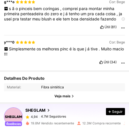
g***o
Cor: Bege
s
ã
o
pinceis
bem
coringas
,
comprei
para
montar
minha
primeira
penteadeira
do
zero
e
j
á
tenho
um
pra
cada
coisa
,
ja
usei
pra
testar
meu
blush
e
ele
tem
boa
densidade
fazendo
espalhar
melhor
Útil
(81)
y***0
Cor: Bege
Simplesmente
os
melhores
pinc
é
is
que
j
á
tive
.
Muito
macio
!!!
Útil
(34)
Detalhes Do Produto
4.7M Seguidores
4,94
Material:
Fibra sintética
Veja mais
4.7M Seguidores
4,94
SHEGLAM
Seguir
4.7M Seguidores
4,94
19.8M Vendido recentemente
12.3M Compra recorrente