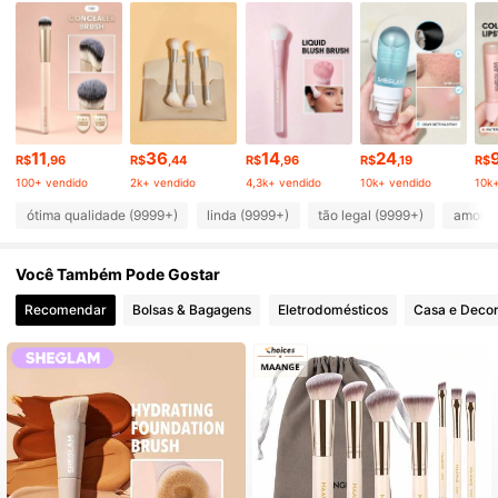
4.7M Seguidores
4,94
4.7M Seguidores
4,94
11
36
14
24
4.7M Seguidores
4,94
R$
,96
R$
,44
R$
,96
R$
,19
R$
100+ vendido
2k+ vendido
4,3k+ vendido
10k+ vendido
10k
ótima qualidade (9999+)
linda (9999+)
tão legal (9999+)
amor (
4.7M Seguidores
4,94
Você Também Pode Gostar
4.7M Seguidores
4,94
Recomendar
Bolsas & Bagagens
Eletrodomésticos
Casa e Deco
4.7M Seguidores
4,94
4.7M Seguidores
4,94