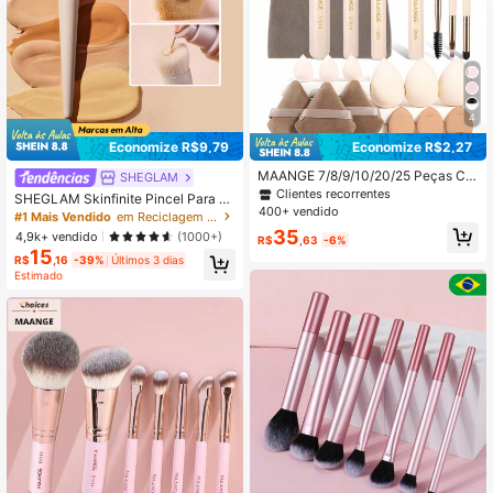
4.7M Seguidores
4,94
4
Economize R$9,79
Economize R$2,27
MAANGE 7/8/9/10/20/25 Peças Co
SHEGLAM
njunto de Pincéis de Maquiagem, In
Clientes recorrentes
SHEGLAM Skinfinite Pincel Para B
cluindo Pincel de Blush, Pincel de B
400+ vendido
ase Marca De Beleza CosméTicos
#1 Mais Vendido
em Reciclagem Pincéis faciais
ase, Pincel de Sombra, Pincel de Cíl
Maquiagem Para Mulheres E Menin
35
4,9k+ vendido
(1000+)
ios, Pincel de Sobrancelha, Pincel d
R$
,63
-6%
as
e Contorno, Pincel de Pó, Pincel de
15
R$
,16
-39%
Últimos 3 dias
Corretivo, Etc. Kit de Ferramentas d
Estimado
e Maquiagem, Essencial para Viage
ns