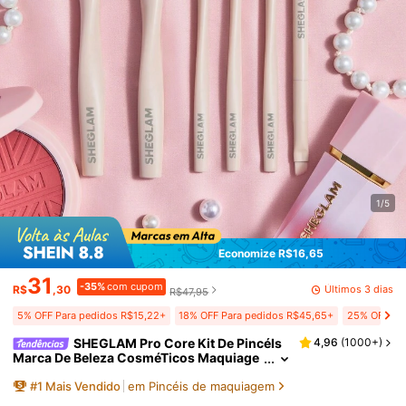
1/5
Economize R$16,65
31
-35%
com cupom
Últimos 3 dias
R$
,30
R$47,95
5% OFF Para pedidos R$15,22+
18% OFF Para pedidos R$45,65+
25% OFF Par
SHEGLAM Pro Core Kit De PincéIs
4,96
(
1000+
)
Marca De Beleza CosméTicos Maquiage
m Para Mulheres E Meninas
#
1
Mais Vendido
em Pincéis de maquiagem