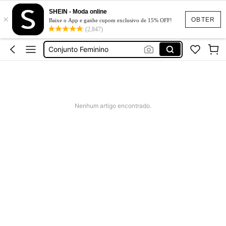
SHEIN - Moda online
×
Calça Jeans Feminina
OBTER
Baixe o App e ganhe cupom exclusivo de 15% OFF!
(2,847)
Vestido Feminino
Conjunto Feminino
Vestido De Festa Casamento
Vestido Longo
Calça Jeans Feminina
Nenhum artigo encontrado.
Vestido Feminino