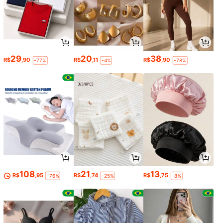
29
20
38
R$
,90
R$
,11
R$
,90
-77%
-4%
-78%
108
21
13
R$
,95
R$
,74
R$
,75
-76%
-25%
-8%