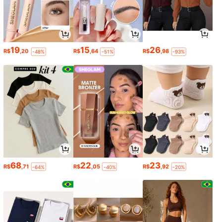
19
15
26
R$
,20
R$
,64
R$
,98
-48%
-51%
-93%
68
22
23
R$
,71
R$
,05
R$
,92
-64%
-40%
-20%