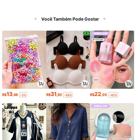
Você Também Pode Gostar
13
31
22
R$
,48
R$
,92
R$
,05
-3%
-68%
-40%