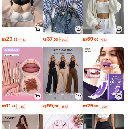
29
37
59
R$
,55
R$
,00
R$
,06
-43%
-50%
-51%
11
99
25
R$
,21
R$
,79
R$
,59
-44%
-45%
-20%