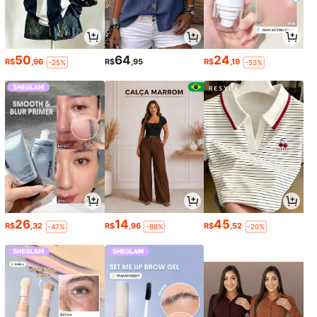
50
64
24
R$
,96
R$
,95
R$
,19
-25%
-53%
26
14
45
R$
,32
R$
,96
R$
,52
-47%
-88%
-20%