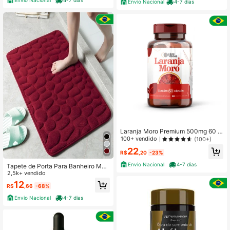
Envio Nacional
4-7 dias
Envio Nacional
4-7 dias
Laranja Moro Premium 500mg 60 c
apsulas Queime Gordura Naturalme
100+ vendido
(100+)
nte e Defina Seu Corpo!
22
R$
,20
-23%
Envio Nacional
4-7 dias
Tapete de Porta Para Banheiro Mac
io Antiderrapante Estampa Pedra
2,5k+ vendido
12
R$
,66
-68%
Envio Nacional
4-7 dias