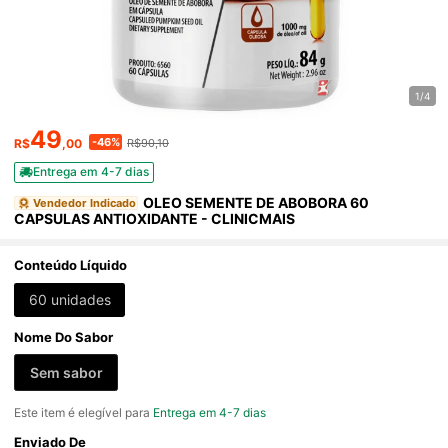
1/4
49
-46%
R$
,00
R$90,10
Entrega em 4-7 dias
OLEO SEMENTE DE ABOBORA 60
Vendedor Indicado
CAPSULAS ANTIOXIDANTE - CLINICMAIS
Conteúdo Líquido
60 unidades
Nome Do Sabor
Sem sabor
Este item é elegível para
Entrega em 4-7 dias
Enviado De