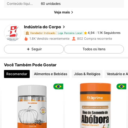
Conteúdo líquido:
60 unidades
Veja mais
1.1K Seguidores
4,94
Indústria do Corpo
1.1K Seguidores
4,94
Vendedor Indicado
Loja Parceira Local
1.8K Vendido recentemente
802 Compra recorrente
Seguir
Todos os itens
1.1K Seguidores
4,94
Você Também Pode Gostar
1.1K Seguidores
4,94
Recomendar
Alimentos e Bebidas
Jóias & Relógios
Vestuário e 
1.1K Seguidores
4,94
1.1K Seguidores
4,94