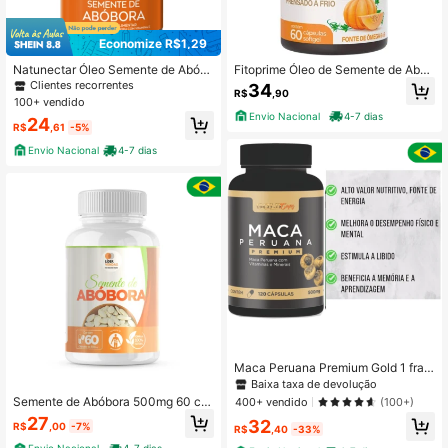
1.1K Seguidores
4,94
Economize R$1,29
1.1K Seguidores
4,94
Natunectar Óleo Semente de Abób
Fitoprime Óleo de Semente de Abób
ora 1000mg 60 Cápsulas
ora 1000mg Com Vitamina E 60 Cá
Clientes recorrentes
34
R$
,90
psulas
100+ vendido
Envio Nacional
4-7 dias
24
R$
,61
-5%
1.1K Seguidores
4,94
Envio Nacional
4-7 dias
1.1K Seguidores
4,94
Maca Peruana Premium Gold 1 fras
co 120 cápsulas
Baixa taxa de devolução
Semente de Abóbora 500mg 60 ca
400+ vendido
(100+)
psulas Saúde, Imunidade e Vitalida
27
32
R$
,00
-7%
de!
R$
,40
-33%