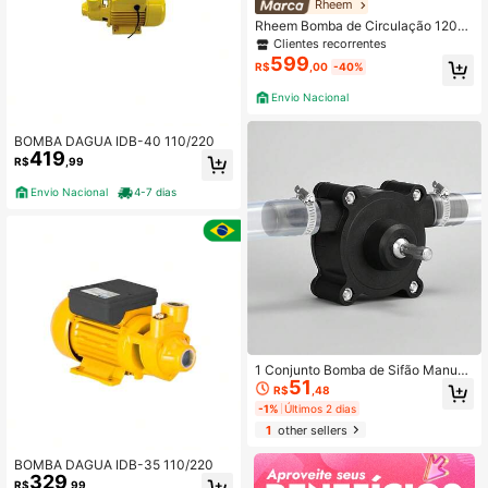
Rheem
Rheem Bomba de Circulação 120W
- Vazão Máxima 26 l/min - 220V
Clientes recorrentes
599
R$
,00
-40%
Envio Nacional
BOMBA DAGUA IDB-40 110/220
419
R$
,99
Envio Nacional
4-7 dias
1 Conjunto Bomba de Sifão Manual
51
- Sem Necessidade de Energia/Bat
R$
,48
eria, Bomba de Água/Óleo Portátil O
-1%
Últimos 2 dias
perada Manualmente Rápida com A
1
other sellers
daptadores, Adequada para Jardina
gem, Construção, Agricultura - Bom
ba Multiuso Durável para Poços, La
BOMBA DAGUA IDB-35 110/220
gos, Porões, Trailers, Baldes, Perfur
329
R$
,99