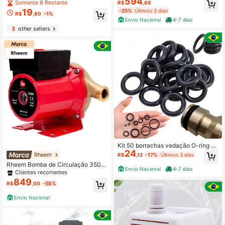
594
Somente 1 Restante
Somente 1 Restante
il Poderosa | Pistola de Água de Alt
Somente 8 Restante
R$
,68
er - 66.86.100.001
a Pressão Ultrarrápida | Remove Fa
Estabelecido há 1 ano
19
-25%
Últimos 3 dias
R$
,80
-1%
cilmente a Sujeira Resistente de Veí
Somente 1 Restante
Envio Nacional
4-7 dias
culos | Design Ergonômico, Sem Alç
3
other sellers
a | Material Plástico Durável | Perfe
ito para Limpeza/Lavagem de Carro
s, Equipamentos e Pistola Pulveriza
dora
Kit 50 borrachas vedação O-ring p/
24
torneira e registro
Rheem
R$
,12
-17%
Últimos 3 dias
Rheem Bomba de Circulação 350W
Envio Nacional
4-7 dias
- Vazão Máxima 58 l/min - 127V
Clientes recorrentes
849
R$
,00
-58%
Envio Nacional