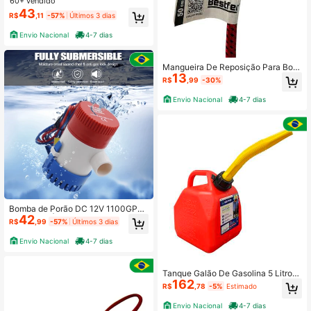
a De Esgoto Para Água Limpa E Suj
60+ vendido
a De Água Submersível Marítima Po
43
R$
,11
-57%
Últimos 3 dias
rão DC De Iate
Envio Nacional
4-7 dias
Mangueira De Reposição Para Bom
13
ba De Ar Encher Pneu De Bike
R$
,99
-30%
Envio Nacional
4-7 dias
Bomba de Porão DC 12V 1100GPH
42
Bomba de Água Elétrica para Barco
R$
,99
-57%
Últimos 3 dias
s, Hidroaviões, Motor Homes, Casa
Flutuante, Acessórios de Bomba de
Envio Nacional
4-7 dias
Água Marinha
Tanque Galão De Gasolina 5 Litros
162
Combustível Com Bico
R$
,78
-5%
Estimado
Envio Nacional
4-7 dias