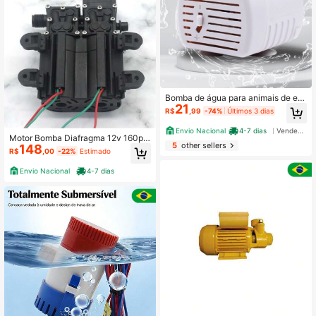
Bomba de água para animais de est
21
imação USB com motor de baixo ruí
R$
,99
-74%
Últimos 3 dias
do para substituição
Envio Nacional
4-7 dias
Vendedor Indicado
Motor Bomba Diafragma 12v 160psi
5
other sellers
148
Pulverização Irrigação 8l/m
R$
,00
-22%
Estimado
Envio Nacional
4-7 dias