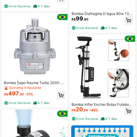
Envio Nacional
4-7 dias
Bomba Diafragma D'água 80w 130
99
PSI Dc 12V 0.9MPA 5L/min
R$
,90
Envio Nacional
4-7 dias
Bomba Sapo Rayma Turbo 2000 Su
bmersa 127V Aplicações Cisterna P
Somente 9 Restante
oços Reservatórios 380W ORIGINA
497
R$
,20
-17%
L
Envio Nacional
4-7 dias
Bomba Inflar Encher Bolas Futebol
20
Basquete Pneu De Bicicleta
R$
,89
-40%
Envio Nacional
4-7 dias