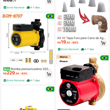
R$
,77
Envio Nacional
4-7 dias
Kit 10 Tapa Furo para Cano de Águ
19
a Furado 3 Medidas com Rosca
R$
,90
-60%
Envio Nacional
4-7 dias
4
Bomba pressurizadora 300w
Novo
229
120W Watts Pressurizador de Água
R$
,99
-43%
110 ou 220v
Envio Nacional
4-7 dias