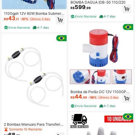
BOMBA DAGUA IDB-50 110/220
599
R$
,99
1100gph 12V 60W Bomba Submers
Envio Nacional
4-7 dias
43
a De Esgoto Para Água Limpa E Suj
R$
,11
-57%
Últimos 3 dias
a De Água Submersível Marítima Po
rão DC De Iate
Envio Nacional
4-7 dias
Bomba de Porão DC 12V 1100GPH
44
Bomba elétrica de para água doce
R$
,49
-56%
Últimos 3 dias
ou salgada, adequada para trailers,
campers, barcos, barcos de pesca,
Envio Nacional
4-7 dias
pequenas piscinas e fontes
2 Bombas Manuais Para Transferir
Agua Gasolina Etanol
Somente 10 Restante
68