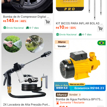
Bomba de Ar Compressor Digital Po
145
rtátil com LED Encher Pneu Elétrica
R$
,99
-46%
Portátil Sem Fio Carros Motos BOM
KIT BICOS PARA INFLAR BOLAS P
10
-8917
RO COM 6 PECAS 3,8CM
Envio Nacional
4-7 dias
R$
,00
-23%
Envio Nacional
4-7 dias
Economize R$198,23
Estabelecido há 1 ano
Vonder
Somente 1 Restante
Bomba de Água Periférica BPV750
127V/220V Bivolt com Chave Selet
Estabelecido há 1 ano
Estabelecido há 1 ano
2X Lavadora de Alta Pressão Portát
ora 1 CV Válvula de Retenção Vond