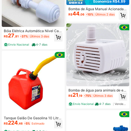
Economize R$4,89
Bomba de Água Manual Acionada p
44
or Furadeira Portátil Conjunto de Bo
R$
,06
-10%
Últimos 2 dias
mba Manual de Uso Duplo | Sem N
ecessidade de Eletricidade, Bomba
de Transferência de Água de Alta Ef
iciência e Fluxo | Adequada para Fu
Bóia Elétrica Automática Nível Caix
radeiras Elétricas, Irrigação com Ec
27
a Dágua Sensor Flutuador Vertical
R$
,81
-37%
Últimos 3 dias
onomia de Trabalho, Jardim, Rio, Us
Automação Cisterna Poço 220v
o de Rega e Limpeza ao Ar Livre
Envio Nacional
4-7 dias
Bomba de água para animais de est
21
imação USB com motor de baixo ruí
R$
,19
-75%
Últimos 3 dias
do para substituição
Envio Nacional
4-7 dias
Vendedor Indicado
Tanque Galão De Gasolina 10 Litros
224
Combustível Com Bico
R$
,46
-5%
Estimado