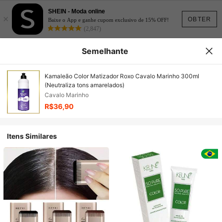
SHEIN - Moda online
×
OBTER
Baixe o App e ganhe cupom exclusivo de 15% OFF!
(2,847)
Semelhante
Kamaleão Color Matizador Roxo Cavalo Marinho 300ml
(Neutraliza tons amarelados)
Cavalo Marinho
R$36,90
Itens Similares