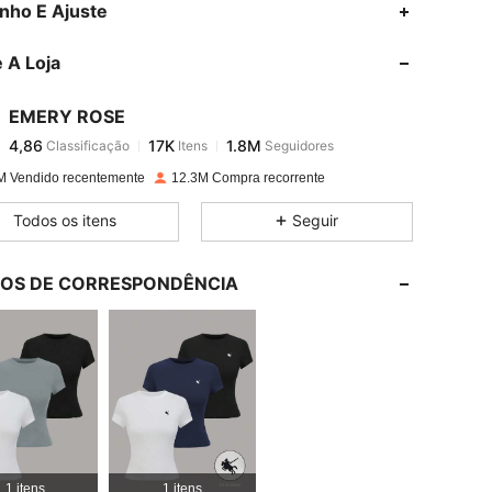
nho E Ajuste
 A Loja
4,86
17K
1.8M
EMERY ROSE
4,86
17K
1.8M
Classificação
Itens
Seguidores
k***o
pago
18 horas atrás
M Vendido recentemente
12.3M Compra recorrente
4,86
17K
1.8M
Todos os itens
Seguir
lticolorido, Tamanho: M
4,86
17K
1.8M
LOS DE CORRESPONDÊNCIA
4,86
17K
1.8M
4,86
17K
1.8M
4,86
17K
1.8M
1 itens
1 itens