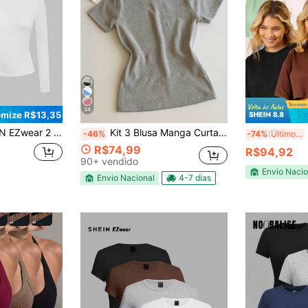
34
mize R$13,35
 Longa Casual Ajustada Decote Redondo Azul Marinho e Branco para Mulheres, Adequado para Outono/Inverno
Kit 3 Blusa Manga Curta Ribana Feminina Básica Elegante Verão
K
-46%
-74%
Últimos 2 dias
R$74,99
R$94,92
90+ vendido
Envio Nacio
Envio Nacional
4-7 dias