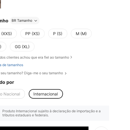
nho
BR Tamanho
 (XXS)
PP (XS)
P (S)
M (M)
)
GG (XL)
dos clientes achou que era fiel ao tamanho
a de tamanhos
 seu tamanho? Diga-me o seu tamanho
do por
io Nacional
Internacional
Produto Internacional sujeito à declaração de importação e a
tributos estaduais e federais.