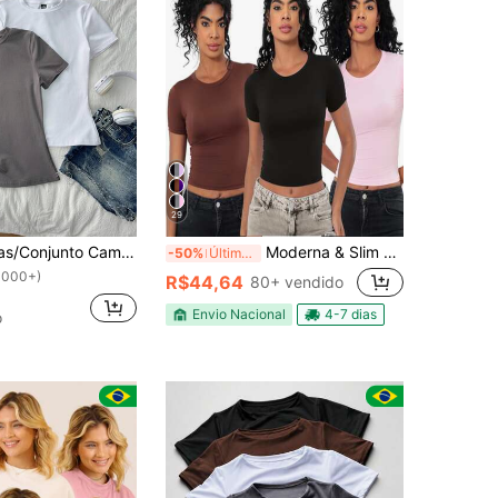
29
Tseoso 3 peças/Conjunto Camiseta Feminina de Gola Careca de Ajuste Slim, 95% Algodão, Manga Curta, Preta, Branca, Cinza, Adequada para Todas as Estações, Interna e Externa, Vintage, Tops de Verão Fofos, Softgirl, Itens para Passeio de Verão, Casa, Volta às Aulas, Roupas Femininas de Outono, Versátil
Moderna & Slim Kit 3: Baby Tee Feminina: Blusa Slim Fit Manga Curta
-50%
Últimos 2 dias
1000+)
R$44,64
80+ vendido
Envio Nacional
4-7 dias
o