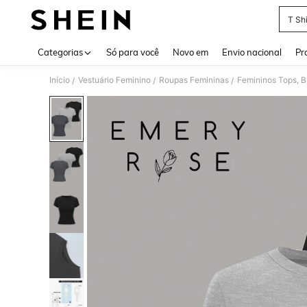
T Sh
Use up 
Categorias
Só para você
Novo em
Envio nacional
Pr
Início
Vestuário Feminino
Roupas Femininas
Femininos Tops, B
/
/
/