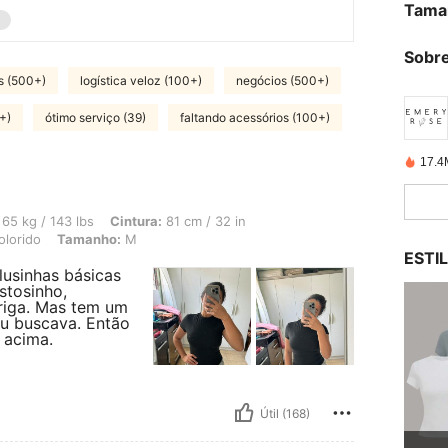
Tama
Sobre
s (500+)
logística veloz (100+)
negócios (500+)
+)
ótimo serviço (39)
faltando acessórios (100+)
17.4
bs, Cintura: 81 cm / 32 in, Quadris: 102 cm / 40 in, Busto: 86 cm / 34 in, Cor: Mu
65 kg / 143 lbs
Cintura:
81 cm / 32 in
olorido
Tamanho:
M
ESTI
usinhas básicas
stosinho,
riga. Mas tem um
eu buscava. Então
 acima.
Útil (168)