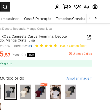
0
0
ar. Press Enter to select.
s masculinas
Casa & Decoração
Tamanhos Grandes
Joias e acessó
 Decote Redondo, Manga Curta, Lisa
 ROSE Camiseta Casual Feminina, Decote
o, Manga Curta, Lisa
z2501070800913528
(1000+ Comentários)
5
Últimos 2 dias
,57
R$88,90
-15%
ICE AND AVAILABILITY
ete grátis
Multicolorido
Ampliar imagem