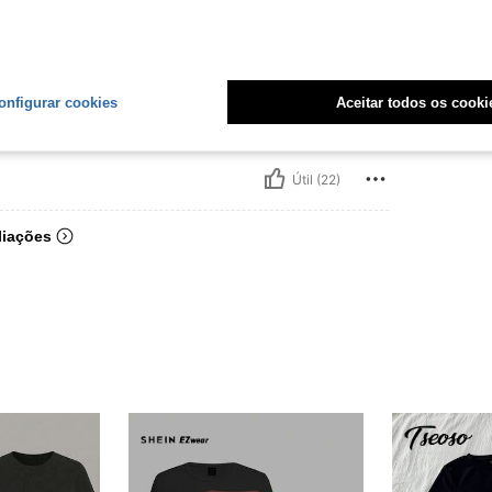
lorido
Tamanho:
M
ontar vários looks .
onfigurar cookies
Aceitar todos os cooki
Útil (22)
liações