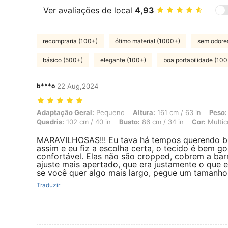
Ver avaliações de local
4,93
recompraria (100+)
ótimo material (1000+)
sem odore
básico (500+)
elegante (100+)
boa portabilidade (100
b***o
22 Aug,2024
Adaptação Geral: Pequeno, Altura: 161 cm / 63 in, Peso: 65 kg / 143 l
Adaptação Geral:
Pequeno
Altura:
161 cm / 63 in
Peso:
Quadris:
102 cm / 40 in
Busto:
86 cm / 34 in
Cor:
Multic
MARAVILHOSAS!!! Eu tava há tempos querendo bl
assim e eu fiz a escolha certa, o tecido é bem go
confortável. Elas não são cropped, cobrem a bar
ajuste mais apertado, que era justamente o que 
se você quer algo mais largo, pegue um tamanho
Traduzir