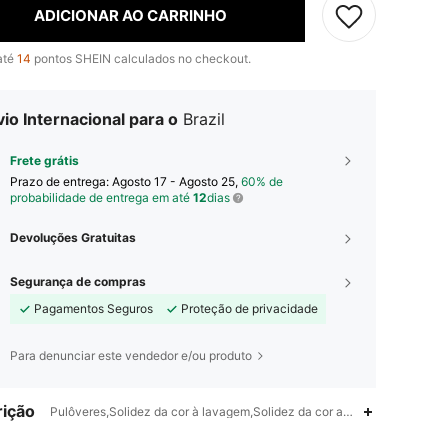
ADICIONAR AO CARRINHO
até
14
pontos SHEIN calculados no checkout.
io Internacional para o
Brazil
Frete grátis
Prazo de entrega:
Agosto 17 - Agosto 25,
60% de
probabilidade de entrega em até
12
dias
Devoluções Gratuitas
Segurança de compras
Pagamentos Seguros
Proteção de privacidade
Para denunciar este vendedor e/ou produto
ição
Pulôveres,Solidez da cor à lavagem,Solidez da cor ao atrito,Semi-tran
4,86
17K
1.8M