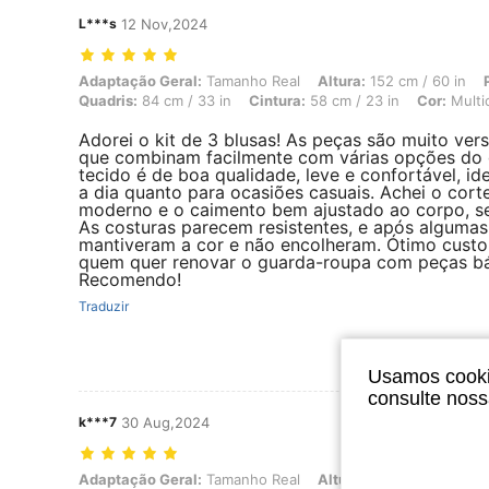
L***s
12 Nov,2024
Adaptação Geral: Tamanho Real, Altura: 152 cm / 60 in, Peso: 58 kg / 
Adaptação Geral:
Tamanho Real
Altura:
152 cm / 60 in
Quadris:
84 cm / 33 in
Cintura:
58 cm / 23 in
Cor:
Multi
Adorei o kit de 3 blusas! As peças são muito ver
que combinam facilmente com várias opções do 
tecido é de boa qualidade, leve e confortável, ide
a dia quanto para ocasiões casuais. Achei o cort
moderno e o caimento bem ajustado ao corpo, se
As costuras parecem resistentes, e após algumas
mantiveram a cor e não encolheram. Ótimo custo
quem quer renovar o guarda-roupa com peças bás
Recomendo!
Traduzir
Usamos cookie
consulte nos
k***7
30 Aug,2024
Adaptação Geral: Tamanho Real, Altura: 168 cm / 66 in, Peso: 55 kg / 
Adaptação Geral:
Tamanho Real
Altura:
168 cm / 66 in