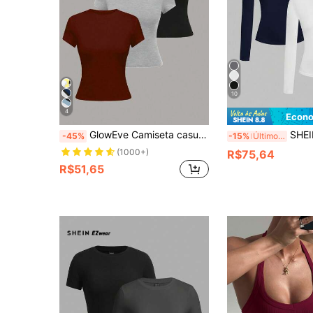
10
4
Econo
GlowEve Camiseta casual feminina de manga curta e gola redonda em cor sólida, verão
SHEIN EZwear 2 peças/Conjunto Camiseta Manga
-45%
-15%
Últimos 2 dias
(1000+)
R$75,64
R$51,65