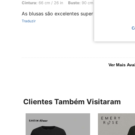
Cintura:
66 cm / 26 in
Busto:
90 cm / 35 in
Cor:
Multico
As blusas são excelentes super versáteis da pra m
Traduzir
C
Ver Mais Ava
Clientes Também Visitaram