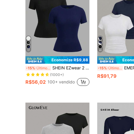
17
30
Economize R$9,88
Econo
SHEIN EZwear 2 Peças Camiseta Básica Casual de Gola Redonda de Manga Curta, Preta e Azul Marinho, Primavera/Verão
EMERY ROSE Camiseta de Manga Curt
-15%
Últimos 2 dias
-15%
Últimos 2 dias
(1000+)
R$91,79
R$56,02
100+ vendido