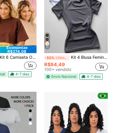
Economize
17
R$274,08
it 6 Camiseta Oversized Cropped Feminina Soltinha Tshirt Confortável Leve Camiseta Básica
Kit 4 Blusa Feminina Suplex Duplo Básica Elegante Blogueira
-50%
Últimos 2 dias
R$94,49
100+ vendido
nal
4-7 dias
Envio Nacional
4-7 dias