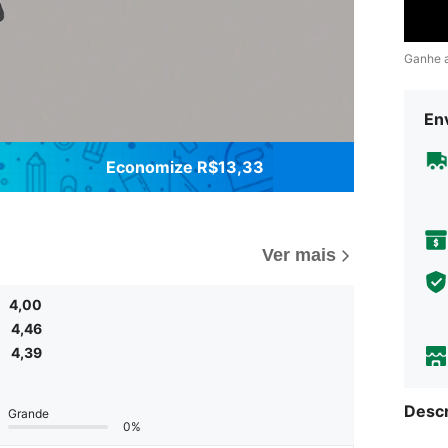
Ganhe 
Env
Economize R$13,33
Ver mais
4,00
4,46
4,39
Descr
Grande
0%