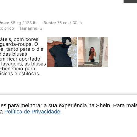
128 lbs, Busto: 76 cm / 30 in, Quadris: 84 cm / 33 in, Cintura: 58 cm / 23 in, Cor
Peso:
58 kg / 128 lbs
Busto:
76 cm / 30 in
colorido
Tamanho:
S
sáteis, com cores
guarda-roupa. O
al tanto para o dia
e das blusas
m ficar apertado.
 lavagens, as blusas
-benefício para
icas e estilosas.
Útil (67)
s para melhorar a sua experiência na Shein. Para mai
sa
Política de Privacidade
.
121 lbs, Quadris: 100 cm / 39 in, Cintura: 66 cm / 26 in, Busto: 90 cm / 35 in, Co
Peso:
55 kg / 121 lbs
Quadris:
100 cm / 39 in