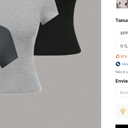
Tama
XPP
G (L
91%
Gui
Não é o
Envia
Env