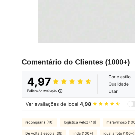
Comentário do Clientes
(1000+)
Cor e estilo
4,97
Qualidade
Usar
Política de Avaliação
Ver avaliações de local
4,98
recompraria (40)
logística veloz (46)
maravilhoso (10
De volta à escola (39)
linda (100+)
igual a foto (100+)