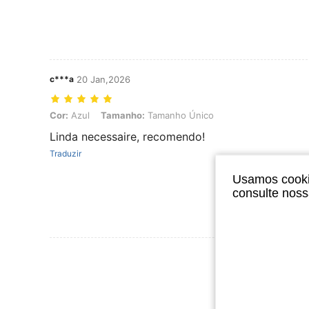
c***a
20 Jan,2026
Cor: Azul, Tamanho: Tamanho Único
Cor:
Azul
Tamanho:
Tamanho Único
Linda necessaire, recomendo!
Traduzir
Usamos cookie
consulte nos
Ver Mais Ava