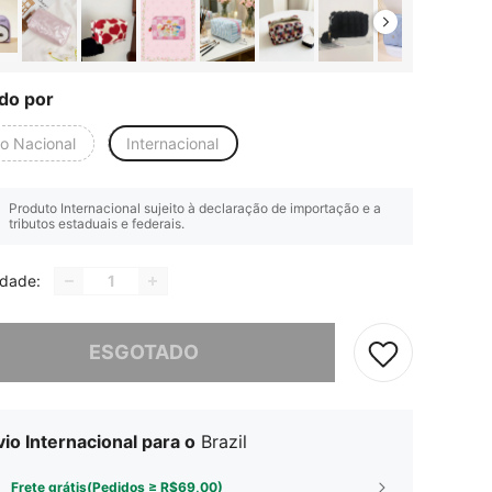
do por
io Nacional
Internacional
Produto Internacional sujeito à declaração de importação e a
tributos estaduais e federais.
idade:
e, este produto está esgotado.
ESGOTADO
io Internacional para o
Brazil
Frete grátis(Pedidos ≥ R$69,00)