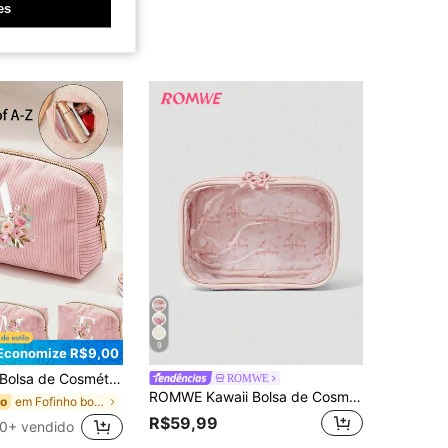
es
9
Economize R$9,00
a de Cosméticos de Veludo Cotelê com Letras A-Z Rosa, Organizador de Maquiagem Dobrável de Grande Capacidade com Zíper Suave, Bolsa de Higiene Pessoal Portátil Personalizada, Bolsa de Armazenamento com Design de Letras Rosa e Branco, Perfeito para Volta às Aulas & Férias, Presente para Namoradas, Madrinhas de Casamento, Estético
ROMWE
ROMWE Kawaii Bolsa de Cosméticos Transparente com Estampa de Cereja Fofa e Emenda, Bolsa de Armazenamento Portátil Quadrada para Lavagem
em Fofinho bolsa de cosméticos
do
R$59,99
0+ vendido