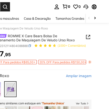
0
0
ar. Press Enter to select.
s masculinas
Casa & Decoração
Tamanhos Grandes
Joias e acessó
e Maquiagem De Veludo Urso Roxo
ROMWE X Care Bears Bolsa De
enamento De Maquiagem De Veludo Urso Roxo
b2312114804088888
(1000+ Comentários)
7
,95
ICE AND AVAILABILITY
F Para pedidos R$65,00+
20% OFF Para pedidos R$150,00+
Roxo
Ampliar imagem
tens similares com estoque em '
Tamanho Único
'
Ver Tudo