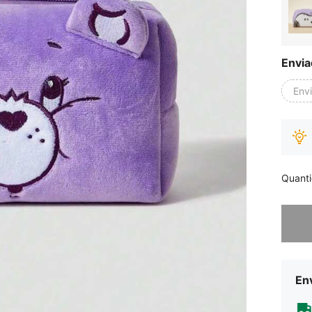
Envia
Env
Quant
Desculp
Env