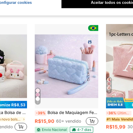
onfigurar cookies
Aceitar todos os cooki
5
7
omize R$8,53
 Pelúcia, Bolsa de Armazenamento de Maquiagem Fofa de Alta Qualidade e Grande Capacidade em Formato de Desenho Animado
Bolsa de Maquiagem Feminina Estampada Degradê para Organizar e Armazenar Acessórios e Cosméticos
Bols
-39%
-36%
Últimos 3 dias
em novo bolsa de cosméticos
#1 Mais Vendi
R$15,90
60+ vendido
R$15,99
endido
30
Envio Nacional
4-7 dias