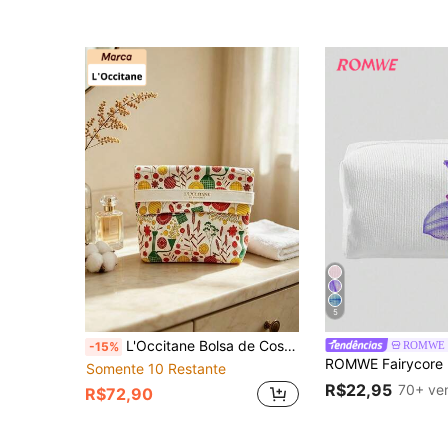
5
L'Occitane Bolsa de Cosméticos de Lona com Listras Verticais Amarelo e Laranja, Bolsa de Armazenamento de Maquiagem Portátil para Viagem, Uso Diário, Férias, Aniversário, Presente de Feriado LOCCITANE-GIFT-25
ROMWE
-15%
Somente 10 Restante
R$22,95
70+ ve
R$72,90