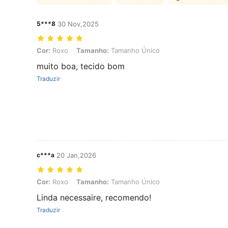
5***8
30 Nov,2025
Cor: Roxo, Tamanho: Tamanho Único
Cor:
Roxo
Tamanho:
Tamanho Único
muito boa, tecido bom
Traduzir
c***a
20 Jan,2026
Cor: Roxo, Tamanho: Tamanho Único
Cor:
Roxo
Tamanho:
Tamanho Único
Linda necessaire, recomendo!
Traduzir