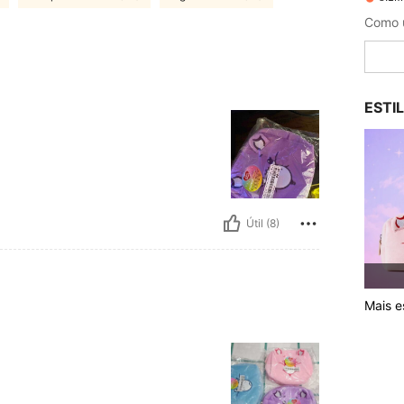
ESTI
Útil (8)
Mais es