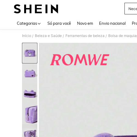
Nece
Use up 
Categorias
Só para você
Novo em
Envio nacional
Pr
Início
Beleza e Saúde
Ferramentas de beleza
Bolsa de maqui
/
/
/