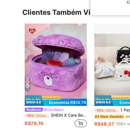
C
Clientes Também Visitaram
10
Economize R$13,79
Econ
1 Peça Bolsa de Cosméticos 3D em Formato de Nuvem de
Care Bears
-15%
Últimos 2 dias
SHEIN X Care Bears 1 Peça Bolsa de Cosméticos Grande com Alça, Design de Bordado de Urso de Pelúcia Fofo e Desenho Animado, Urso Alegre, Presente para Amigos, Dia dos Namorados
-15%
Últimos 3 dias
#2 Mais Vendido
R$78,16
R$48,37
100+ v