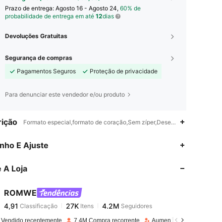
Prazo de entrega:
Agosto 16 - Agosto 24,
60% de
probabilidade de entrega em até
12
dias
Devoluções Gratuitas
Segurança de compras
Pagamentos Seguros
Proteção de privacidade
Para denunciar este vendedor e/ou produto
ição
Formato especial,formato de coração,Sem zíper,Desenho Animado
4,91
27K
4.2M
nho E Ajuste
 A Loja
4,91
27K
4.2M
ROMWE
4,91
27K
4.2M
Classificação
Itens
Seguidores
h***a
pago
1 dia atrás
 Vendido recentemente
7.4M Compra recorrente
Aumento de seguidores 