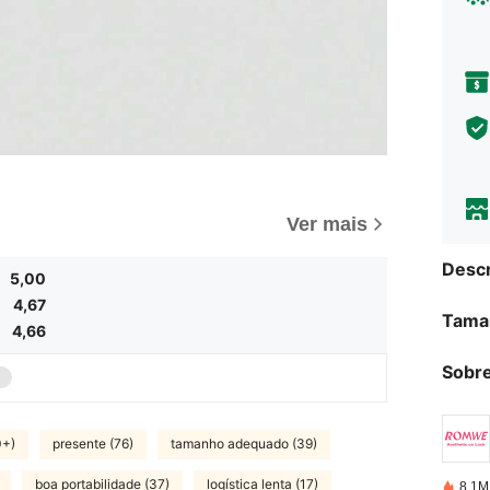
Ver mais
Descr
5,00
4,67
Tama
4,66
Sobre
0+)
presente (76)
tamanho adequado (39)
boa portabilidade (37)
logística lenta (17)
8.1M