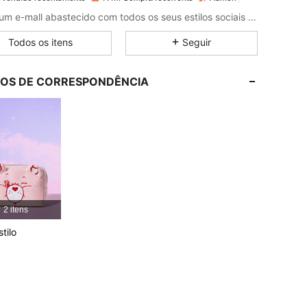
4,91
27K
4.2M
Como um e-mall abastecido com todos os seus estilos sociais favoritos (finalmente). Coloque sua estética no cadeado com o vestuário e a decoração ROMWE que você viu - e amou - online, além de todas as peças pop escuras que você nunca soube que precisava.
Todos os itens
Seguir
4,91
27K
4.2M
LOS DE CORRESPONDÊNCIA
4,91
27K
4.2M
4,91
27K
4.2M
4,91
27K
4.2M
2 itens
4,91
27K
4.2M
tilo
4,91
27K
4.2M