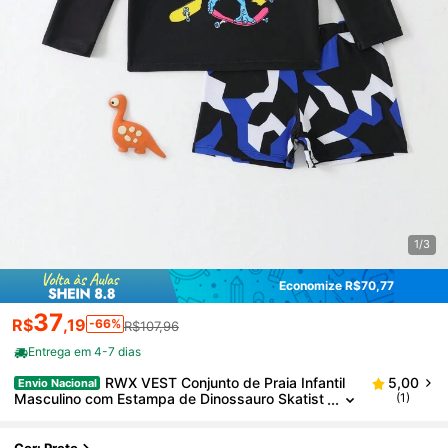
1/3
Economize R$70,77
37
R$
,19
-66%
R$107,96
Entrega em 4-7 dias
RWX VEST Conjunto de Praia Infantil
5,00
Envio Nacional
Masculino com Estampa de Dinossauro Skatist
(1)
a – Estilo Radical para o Verão! i3066