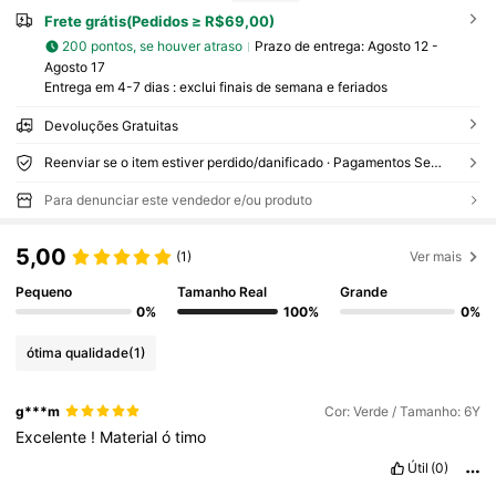
Frete grátis(Pedidos ≥ R$69,00)
200 pontos, se houver atraso
Prazo de entrega:
Agosto 12 -
Agosto 17
Entrega em 4-7 dias : exclui finais de semana e feriados
Devoluções Gratuitas
Reenviar se o item estiver perdido/danificado · Pagamentos Seguros · Proteção de privacidade
Para denunciar este vendedor e/ou produto
5,00
(1)
Ver mais
Pequeno
Tamanho Real
Grande
0%
100%
0%
ótima qualidade
(1)
g***m
Cor: Verde / Tamanho: 6Y
Excelente
!
Material
ó
timo
Útil
(0)