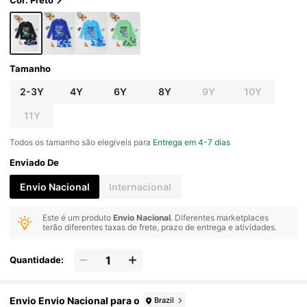
Cor: Preto
Tamanho
2-3Y
4Y
6Y
8Y
9Y
10Y
11Y
Todos os tamanho são elegíveis para
Entrega em 4-7 dias
Enviado De
Envio Nacional
Internacional
Este é um produto
Envio Nacional
. Diferentes marketplaces
terão diferentes taxas de frete, prazo de entrega e atividades.
Quantidade:
Envio Envio Nacional para o
Brazil