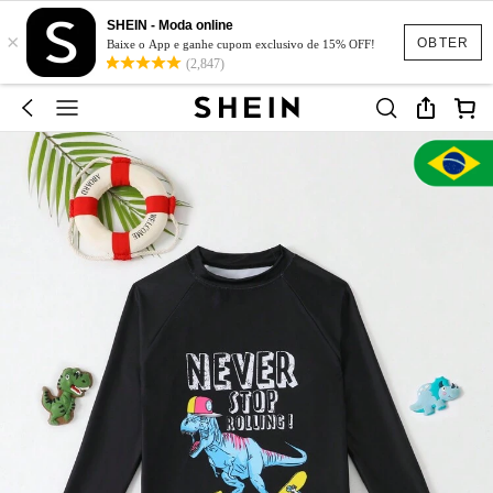
SHEIN - Moda online
×
OBTER
Baixe o App e ganhe cupom exclusivo de 15% OFF!
(2,847)