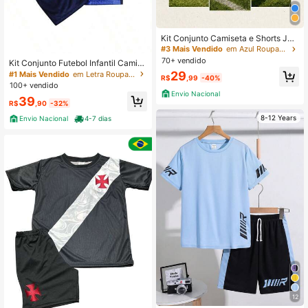
Kit Conjunto Camiseta e Shorts Juv
enil Infantil Brasil Camisa Meninos
#3 Mais Vendido
em Azul Roupas esportivas para meninos adolescente
Escudo Bordado Kit Uniforme 2026
70+ vendido
Kit Conjunto Futebol Infantil Camisa
Shorts Time Jogo Treino Campeona
29
#1 Mais Vendido
em Letra Roupas esportivas para meninos adolescent
R$
,99
-40%
to
100+ vendido
Envio Nacional
39
R$
,90
-32%
8-12 Years
Envio Nacional
4-7 dias
12