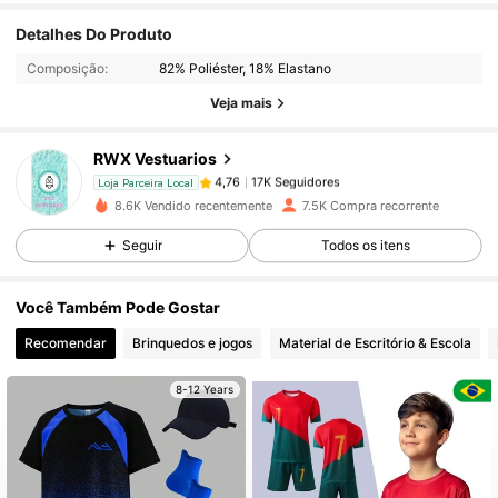
Detalhes Do Produto
17K Seguidores
4,76
Composição:
82% Poliéster, 18% Elastano
Veja mais
17K Seguidores
4,76
RWX Vestuarios
17K Seguidores
4,76
Loja Parceira Local
8.6K Vendido recentemente
7.5K Compra recorrente
Seguir
Todos os itens
17K Seguidores
4,76
Você Também Pode Gostar
17K Seguidores
4,76
Recomendar
Brinquedos e jogos
Material de Escritório & Escola
8-12 Years
17K Seguidores
4,76
17K Seguidores
4,76