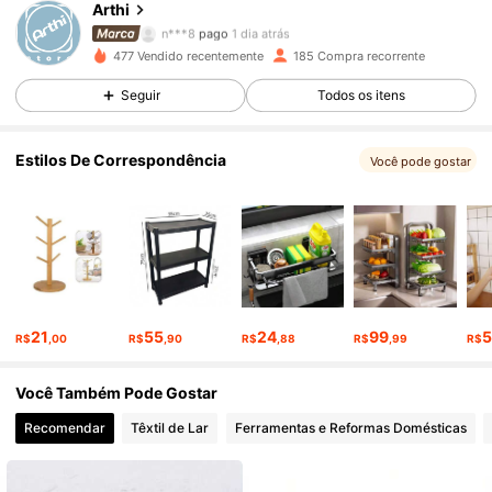
Arthi
1.1K Seguidores
4,90
n***8
pago
1 dia atrás
477 Vendido recentemente
185 Compra recorrente
1.1K Seguidores
4,90
Seguir
Todos os itens
Estilos De Correspondência
1.1K Seguidores
4,90
Você pode gostar
1.1K Seguidores
4,90
1.1K Seguidores
4,90
21
55
24
99
R$
,00
R$
,90
R$
,88
R$
,99
R$
1.1K Seguidores
4,90
Você Também Pode Gostar
Recomendar
Têxtil de Lar
Ferramentas e Reformas Domésticas
1.1K Seguidores
4,90