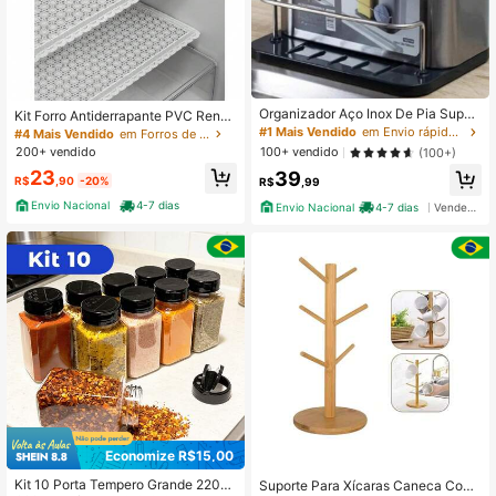
Organizador Aço Inox De Pia Suport
Kit Forro Antiderrapante PVC Renda
e Para Esponja Com Porta Detergen
do Branco 53 x 35cm Lavável Toal
#1 Mais Vendido
em Envio rápido Porta talheres
#4 Mais Vendido
em Forros de gaveta
te Dispenser Sabão Cozinha
has de Geladeira
100+ vendido
200+ vendido
(100+)
23
39
R$
,90
-20%
R$
,99
Envio Nacional
4-7 dias
Envio Nacional
4-7 dias
Vendedor Indicado
Economize R$15,00
Kit 10 Porta Tempero Grande 220ml
Suporte Para Xícaras Caneca Copo