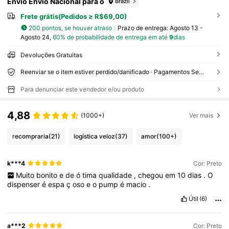
Envio Envio Nacional para o
Brazil
Frete grátis(Pedidos ≥ R$69,00)
200 pontos, se houver atraso
Prazo de entrega:
Agosto 13 -
Agosto 24,
60% de probabilidade de entrega em até
9
dias
Devoluções Gratuitas
Reenviar se o item estiver perdido/danificado · Pagamentos Seguros · Proteção de privacidade
Para denunciar este vendedor e/ou produto
4,88
(1000+)
Ver mais
recompraria
(21)
logística veloz
(37)
amor
(100+)
k***4
Cor: Preto
Muito
bonito
e
de
ó
tima
qualidade
,
chegou
em
10
dias
.
O
dispenser
é
espa
ç
oso
e
o
pump
é
macio
.
Útil
(6)
a***2
Cor: Preto