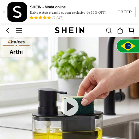
SHEIN - Moda online
×
OBTER
Baixe o App e ganhe cupom exclusivo de 15% OFF!
(2,847)