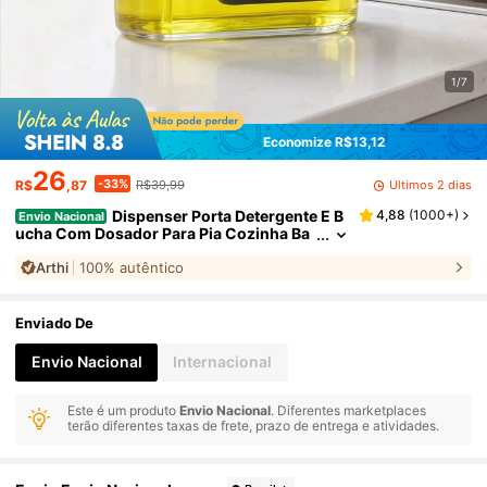
1/7
Economize R$13,12
26
-33%
Últimos 2 dias
R$
,87
R$39,99
Dispenser Porta Detergente E B
4,88
(
1000+
)
Envio Nacional
ucha Com Dosador Para Pia Cozinha Ba
ncada Preto Arthi
Arthi
100% autêntico
Enviado De
Envio Nacional
Internacional
Este é um produto
Envio Nacional
. Diferentes marketplaces
terão diferentes taxas de frete, prazo de entrega e atividades.