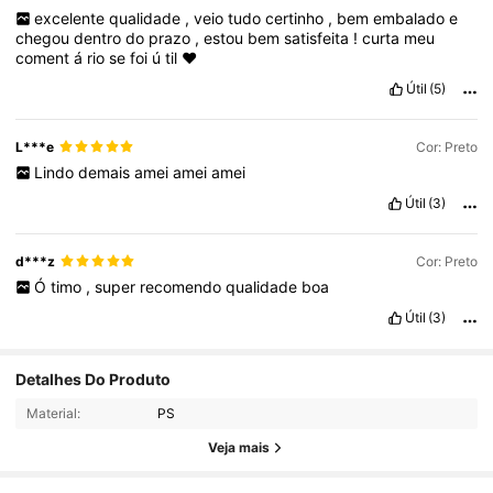
excelente
qualidade
,
veio
tudo
certinho
,
bem
embalado
e
chegou
dentro
do
prazo
,
estou
bem
satisfeita
!
curta
meu
coment
á
rio
se
foi
ú
til
❤️
Útil
(5)
L***e
Cor: Preto
Lindo
demais
amei
amei
amei
Útil
(3)
d***z
Cor: Preto
Ó
timo
,
super
recomendo
qualidade
boa
Útil
(3)
1.1K Seguidores
4,90
Detalhes Do Produto
Material:
PS
1.1K Seguidores
4,90
Veja mais