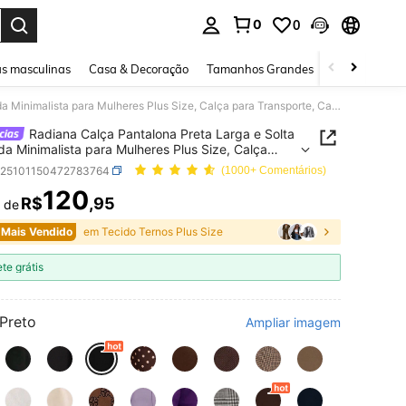
0
0
ar. Press Enter to select.
s masculinas
Casa & Decoração
Tamanhos Grandes
Joias e acessó
Radiana Calça Pantalona Preta Larga e Solta de Moda Minimalista para Mulheres Plus Size, Calça para Transporte, Calça Pantalona Preta, Calça Pantalona de Cintura Alta, Calça Social Preta, Primavera/Verão
Radiana Calça Pantalona Preta Larga e Solta
a Minimalista para Mulheres Plus Size, Calça
ransporte, Calça Pantalona Preta, Calça Pantalona
z25101150472783764
(1000+ Comentários)
tura Alta, Calça Social Preta, Primavera/Verão
120
R$
,95
r de
ICE AND AVAILABILITY
 Mais Vendido
em Tecido Ternos Plus Size
ete grátis
Preto
Ampliar imagem