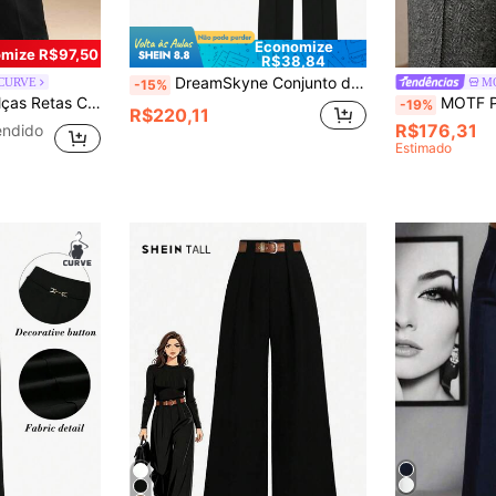
Economize
mize R$97,50
R$38,84
DreamSkyne Conjunto de Blazer e Calças Ajustadas na Cintura para Mulheres Plus Size
 CURVE
M
-15%
tório para Mulheres Plus Size com Cinto
MOTF PREMIUM Calça de Terno Elegante de Lã 
-19%
R$220,11
R$176,31
endido
Estimado