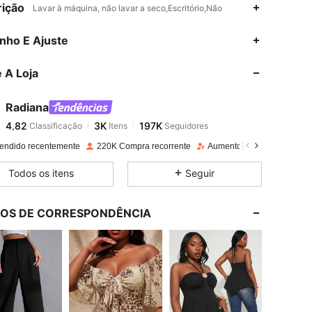
ição
Lavar à máquina, não lavar a seco,Escritório,Não
4,82
3K
197K
nho E Ajuste
 A Loja
4,82
3K
197K
Radiana
4,82
3K
197K
Classificação
Itens
Seguidores
d***9
pago
1 dia atrás
endido recentemente
220K Compra recorrente
Aumento de seguidores e
n, Busto: 120 cm / 47.2 in, Cor: Preto, Tamanho: 1XL
4,82
3K
197K
Todos os itens
Seguir
4,82
3K
197K
LOS DE CORRESPONDÊNCIA
4,82
3K
197K
4,82
3K
197K