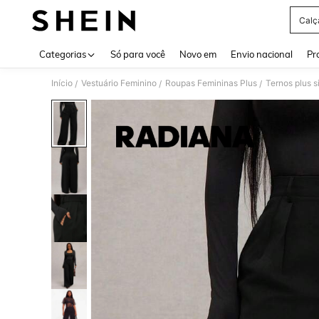
Calç
Use up 
Categorias
Só para você
Novo em
Envio nacional
Pr
Início
Vestuário Feminino
Roupas Femininas Plus
Ternos plus s
/
/
/