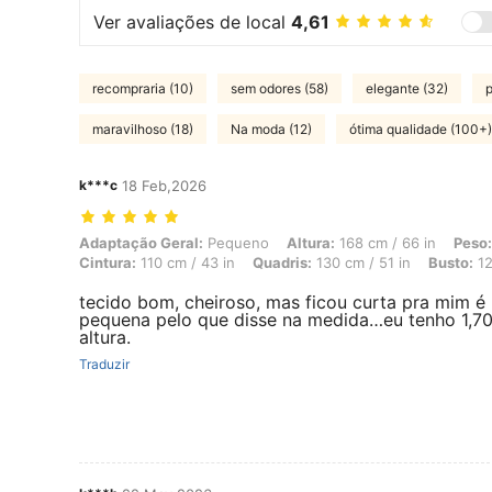
Ver avaliações de local
4,61
recompraria (10)
sem odores (58)
elegante (32)
p
maravilhoso (18)
Na moda (12)
ótima qualidade (100+)
k***c
18 Feb,2026
Adaptação Geral: Pequeno, Altura: 168 cm / 66 in, Peso: 110 kg / 243
Adaptação Geral:
Pequeno
Altura:
168 cm / 66 in
Peso:
Cintura:
110 cm / 43 in
Quadris:
130 cm / 51 in
Busto:
12
tecido bom, cheiroso, mas ficou curta pra mim é
pequena pelo que disse na medida…eu tenho 1,7
altura.
Traduzir