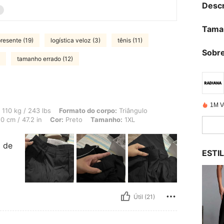
Descr
Tama
resente (19)
logística veloz (3)
tênis (11)
Sobre
tamanho errado (12)
1M V
 lbs, Formato do corpo: Triângulo, Cintura: 110 cm / 43 in, Quadris: 130 cm / 51 i
110 kg / 243 lbs
Formato do corpo:
Triângulo
0 cm / 47.2 in
Cor:
Preto
Tamanho:
1XL
0 de
ESTI
Útil (21)