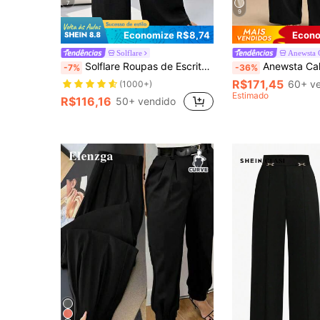
7
9
Economize R$8,74
Econo
Solflare
Anewsta
Solflare Roupas de Escritório Plus Size para Mulheres, Calça Casual Preta de Cintura Alta e Perna Reta, Minimalista & Estilosa
Anewsta Calças Retas Casuais e de Escri
-7%
-36%
R$171,45
60+ v
(1000+)
Estimado
R$116,16
50+ vendido