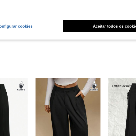
Útil (13)
onfigurar cookies
Aceitar todos os cooki
liações