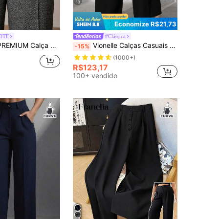
13
Economize R$21,73
OTF
#Clássica
com Estampa Espinha de Peixe para Mulheres Plus Size, Outono/Inverno, para Ir ao Trabalho
Vionelle Calças Casuais com Botões na Frente e Bolsos Falsos para Mulheres Plus Size, Ideal para Formatura, Volta às Aulas, Professoras no Inverno, Outono
-15%
(1000+)
R$123,17
100+ vendido