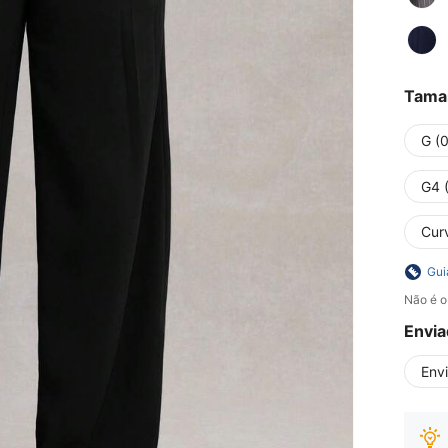
Tama
G (
G4 
Curv
Gui
Não é o
Envia
Env