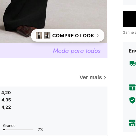
Ganhe 
COMPRE O LOOK
+8
Env
Ver mais
4,20
4,35
4,22
Grande
7%