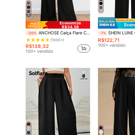
5
9
Economize
Econ
R$34,58
ANCHOSE Calça Flare Casual Preta de Cintura Alta com Design de Bolsos, Corte Solto, Plus Size, para Mulheres, Início do Outono (Cinto Não Incluído)
SHEIN LUNE Calça de Terno Ret
-20%
-7%
R$122,71
(1000+)
100+ vendido
R$138,32
100+ vendido