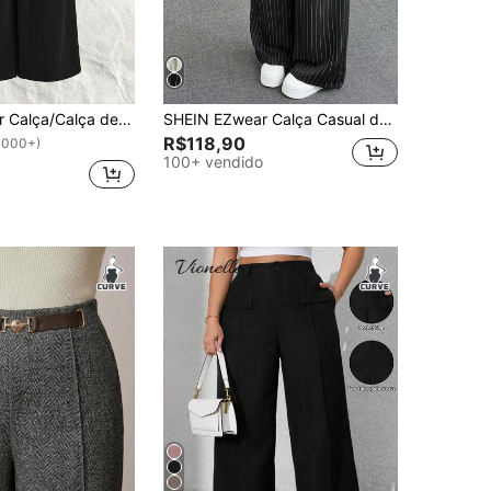
SHEIN EZwear Calça/Calça de Terno com Detalhe de Pregas Laterais Trançadas em Perna Larga para Outono/Inverno
SHEIN EZwear Calça Casual de Perna Larga com Fecho de Botão e Cinto em Cor Sólida para Outono/Inverno, Plus Size
R$118,90
1000+)
100+ vendido