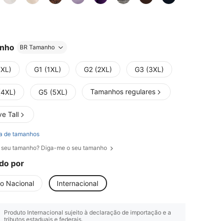
nho
BR Tamanho
0XL)
G1 (1XL)
G2 (2XL)
G3 (3XL)
Tamanhos regulares
(4XL)
G5 (5XL)
e Tall
a de tamanhos
 seu tamanho? Diga-me o seu tamanho
do por
io Nacional
Internacional
Produto Internacional sujeito à declaração de importação e a
tributos estaduais e federais.