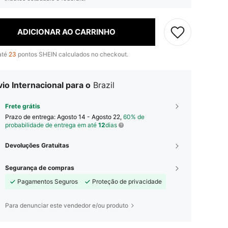
ADICIONAR AO CARRINHO
até
23
pontos SHEIN calculados no checkout.
io Internacional para o
Brazil
Frete grátis
Prazo de entrega:
Agosto 14 - Agosto 22,
60% de
probabilidade de entrega em até
12
dias
Devoluções Gratuitas
Segurança de compras
Pagamentos Seguros
Proteção de privacidade
Para denunciar este vendedor e/ou produto