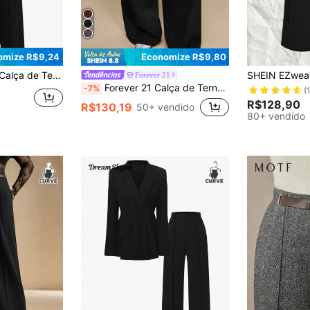
omize R$9,24
Economize R$9,80
a de Cor Sólida Plus Size
Forever 21
Forever 21 Calça de Terno Casual com Bolso, Cor Sólida, Plus Size, Versátil para Uso Diário
-7%
(
R$128,90
R$130,19
50+ vendido
80+ vendido