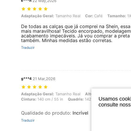
k***h
22 May,2026
Adaptação Geral: Tamanho Real, Cor: Café, Tamanho: 1XL
Adaptação Geral:
Tamanho Real
Cor:
Café
Tamanho:
1X
De todas as calças que já comprei na Shein, essa
mais maravilhosa! Tecido encorpado, modelagem
acabamento impecáveis. Já vou comprar a preta
também. Minhas medidas estão corretas.
Traduzir
g***4
21 Mar,2026
Adaptação Geral: Tamanho Real, Altura: 161 cm / 63 in, Peso: 106 kg 
Adaptação Geral:
Tamanho Real
Altura:
161 cm / 63 in
P
Usamos cookie
Cintura:
140 cm / 55 in
Quadris:
142 cm / 56 in
Cor:
Beg
consulte nos
Qualidade do produto
:
Incrível
Traduzir