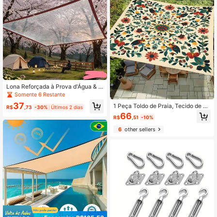
Lona Reforçada à Prova d'Água & R
esistente a UV, Adequada para Cam
Somente 6 Restante
inhões ao Ar Livre, Toldo de Sombr
37
1 Peça Toldo de Praia, Tecido de Pr
a, Cobertura Plástica à Prova d'Águ
R$
,73
-30%
Últimos 2 dias
oteção UV, Abrigo Solar para Campi
a, Resistente ao Desgaste & Anti-E
66
R$
,51
-10%
ng, Toldo Solar para Jardim, Equipa
nvelhecimento, Cortina para Uso Ex
mento de Camping ao Ar Livre
terno
6
other sellers