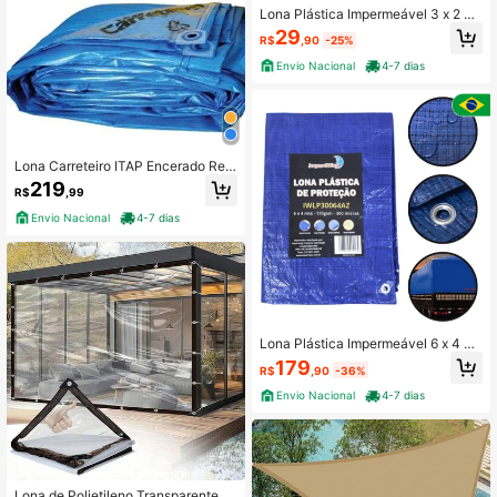
Lona Plástica Impermeável 3 x 2 M
etros com Proteção UV Ilhós Reforç
29
R$
,90
-25%
ados
Envio Nacional
4-7 dias
Lona Carreteiro ITAP Encerado Ref
orcada 5x 4 Mt ( Azul / Amarela)
219
R$
,99
Envio Nacional
4-7 dias
Lona Plástica Impermeável 6 x 4 M
etros Azul 300 Micras Ilhós Reforça
179
R$
,90
-36%
dos 4D
Envio Nacional
4-7 dias
Lona de Polietileno Transparente R