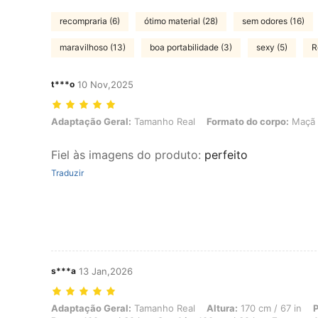
recompraria (6)
ótimo material (28)
sem odores (16)
maravilhoso (13)
boa portabilidade (3)
sexy (5)
R
t***o
10 Nov,2025
Adaptação Geral: Tamanho Real, Formato do corpo: Maçã, Cor: Mult
Adaptação Geral:
Tamanho Real
Formato do corpo:
Maçã
Fiel às imagens do produto
:
perfeito
Traduzir
s***a
13 Jan,2026
Adaptação Geral: Tamanho Real, Altura: 170 cm / 67 in, Peso: 70 kg /
Adaptação Geral:
Tamanho Real
Altura:
170 cm / 67 in
P