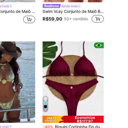
a vestir
#praia vestir
kini Halter com Estampa Floral para Férias de Verão Feminino
Swim Vcay Conjunto de Maiô Bikini Sexy Feminino de 2 Peças com Laço Doce e Ombro, Removível e Acolchoado, Adequado para Praia e Aeroporto
R$59,90
50+ vendido
9
Economize
R$117,97
BIquíni Cortininha Fio duplo com Amarração
a vestir
-62%