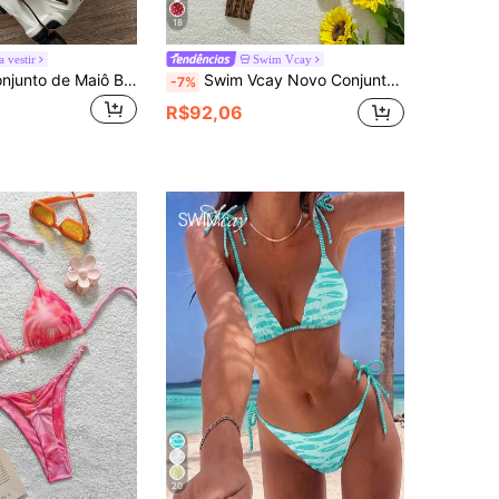
18
a vestir
Swim Vcay
Swim Vcay Conjunto de Maiô Bikini com Top Halter Sem Fio e Parte Inferior Amarrada Lateralmente com Estampa Aleatória de Pele de Cobra, Roupa de Banho de Verão para Mulheres em Férias na Praia
Swim Vcay Novo Conjunto de Maiô Bikini com 4 Peças, Estampa Geométrica, Decote Alto, Alças Cruzadas, para Praia e Férias de Verão
-7%
R$92,06
20