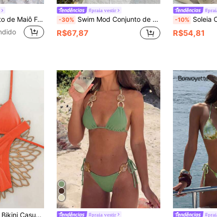
r
#praia vestir
#prai
Swim Vcay Conjunto de Maiô Feminino de Verão para Praia com Estampa Total, Top Halter com Amarração Sexy e Calcinha Triângulo
Swim Mod Conjunto de Maiô 4 Peças Feminino de Verão para Praia com Estampa de Poá, Decote Halter com Amarração, Maiô Bikini Sexy e Calcinha Triangular
Soleia Conjunto de Maiô Bi
-30%
-10%
ndido
R$67,87
R$54,81
ação e Trançado, Adequado para Praia & Férias, Primavera/Verão
#praia vestir
#prai