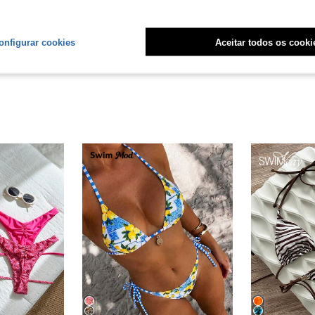
liações
onfigurar cookies
Aceitar todos os cooki