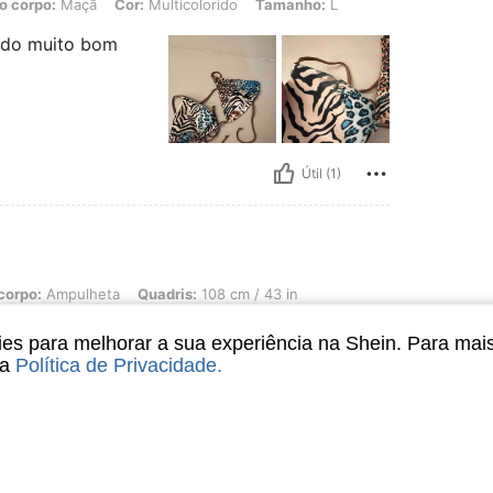
o corpo:
Maçã
Cor:
Multicolorido
Tamanho:
L
cido muito bom
Útil (1)
lheta, Quadris: 108 cm / 43 in, Cintura: 74 cm / 29 in, Busto: 98 cm / 39 in, Cor:
corpo:
Ampulheta
Quadris:
108 cm / 43 in
orido
Tamanho:
M
s para melhorar a sua experiência na Shein. Para mai
sa
Política de Privacidade
.
ipo de
Útil (10)