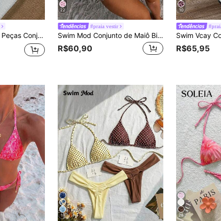
22
10
r
#praia vestir
#prai
 & Cor Sólida, Alça de Ombro com Decote Halter, Primavera/Verão, Férias na Praia
Swim Mod Conjunto de Maiô Bikini Sexy Backless com Alça Amarrada, Flor de Limão Azul, para Férias na Praia de Verão para Mulheres
R$60,90
R$65,95
18
28