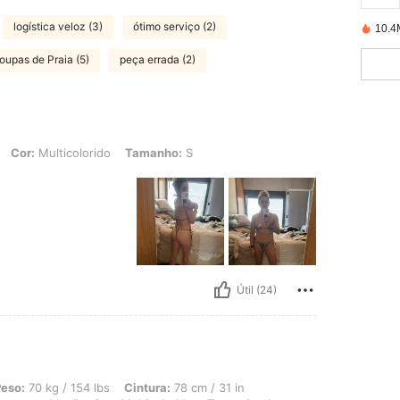
logística veloz (3)
ótimo serviço (2)
10.4
oupas de Praia (5)
peça errada (2)
icolorido, Tamanho: S
Cor:
Multicolorido
Tamanho:
S
Útil (24)
 154 lbs, Cintura: 78 cm / 31 in, Busto: 100 cm / 39 in, Quadris: 100 cm / 39 in,
eso:
70 kg / 154 lbs
Cintura:
78 cm / 31 in