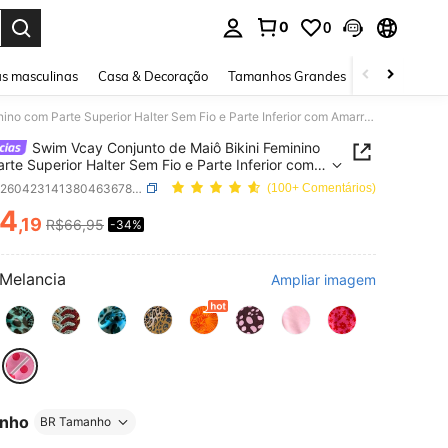
0
0
ar. Press Enter to select.
s masculinas
Casa & Decoração
Tamanhos Grandes
Joias e acessó
Swim Vcay Conjunto de Maiô Bikini Feminino com Parte Superior Halter Sem Fio e Parte Inferior com Amarração Lateral, Estampa Aleatória de Pele de Cobra, para Praia e Férias de Verão
Swim Vcay Conjunto de Maiô Bikini Feminino
rte Superior Halter Sem Fio e Parte Inferior com
ção Lateral, Estampa Aleatória de Pele de Cobra,
SKU: sz260423141380463678063
(100+ Comentários)
raia e Férias de Verão
4
,19
R$66,95
-34%
ICE AND AVAILABILITY
Melancia
Ampliar imagem
nho
BR Tamanho