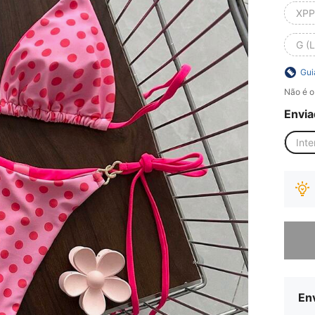
XPP
G (L
Gui
Não é o
Envia
Inte
Desculp
Env