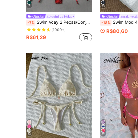
6
13
#Biquíni de férias
#praia vesti
Swim Vcay 2 Peças/Conjunto Parte de Cima e Parte de Baixo de Maiô Bikini Triângulo Tomara que Caia com Estampa Floral Aleatória para Mulheres, Verão
Swim Mod 4 Peças Conjunto de Maiô Elegante para Mulheres com Estampa de Árvore de Coco
-7%
-18%
(1000+)
R$80,60
R$61,29
30
17