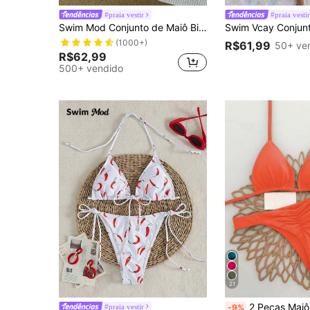
#praia vestir
#praia vesti
Swim Mod Conjunto de Maiô Bikini Sexy com Decote Halter e Decoração Metálica em Tecido Jacquard, Verão
(1000+)
R$61,99
50+ ve
R$62,99
500+ vendido
21
2 Peças Maiô Bikini Casual Elegante Sexy Boêmio Estampa Floral com Amarr
#praia vestir
-9%