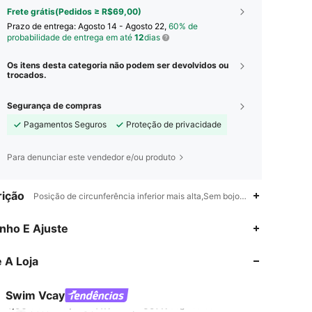
Frete grátis(Pedidos ≥ R$69,00)
Prazo de entrega:
Agosto 14 - Agosto 22,
60% de
probabilidade de entrega em até
12
dias
Os itens desta categoria não podem ser devolvidos ou
trocados.
Segurança de compras
Pagamentos Seguros
Proteção de privacidade
Para denunciar este vendedor e/ou produto
ição
Posição de circunferência inferior mais alta,Sem bojo,Cintura baixa
4,90
11K
597K
nho E Ajuste
 A Loja
4,90
11K
597K
Swim Vcay
4,90
11K
597K
Classificação
Itens
Seguidores