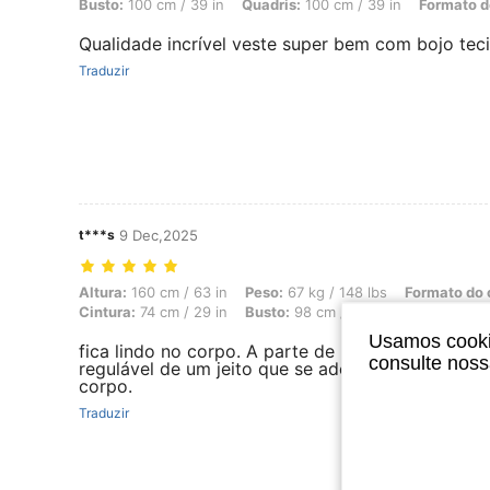
Busto:
100 cm / 39 in
Quadris:
100 cm / 39 in
Formato d
Qualidade incrível veste super bem com bojo te
Traduzir
t***s
9 Dec,2025
Altura: 160 cm / 63 in, Peso: 67 kg / 148 lbs, Formato do corpo: Ampu
Altura:
160 cm / 63 in
Peso:
67 kg / 148 lbs
Formato do 
Cintura:
74 cm / 29 in
Busto:
98 cm / 39 in
Cor:
Multicol
Usamos cookie
fica lindo no corpo. A parte de baixo do biquíni é
consulte nos
regulável de um jeito que se adequa a qualquer t
corpo.
Traduzir