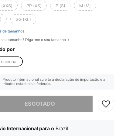
 (XXS)
PP (XS)
P (S)
M (M)
)
GG (XL)
a de tamanhos
 seu tamanho? Diga-me o seu tamanho
do por
rnacional
Produto Internacional sujeito à declaração de importação e a
tributos estaduais e federais.
e, este produto está esgotado.
ESGOTADO
io Internacional para o
Brazil