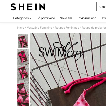
Conj
Use up 
Categorias
Só para você
Novo em
Envio nacional
Pr
Início
Vestuário Feminino
Roupas Femininas
Roupa de praia fe
/
/
/