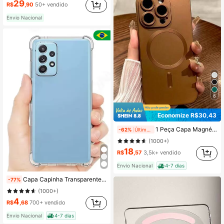
29
R$
,90
50+ vendido
Envio Nacional
8
Economize R$30,43
1 Peça Capa Magnética Para Telefone, Capa de Celular Slim Case de Indução Magnética, Compatível Com iPhone17/17Pro/17ProMax/iPhoneAir/16/16Pro/16Plus/16ProMax
-62%
Últimos 2 dias
(1000+)
18
R$
,57
3,5k+ vendido
Envio Nacional
4-7 dias
Capa Capinha Transparente Anti Impacto Tpu Celular Case Telefone Para Samsung Galaxy A01 A02 A03 A04 A05 A06 A10 A11 A12 A13 5G A14 A15 A16 A20 A21s A22 A23 A24 A25 A26 A30 A31 A32 4G A33 A34 A35 A36 A54 A51 A52 s A53 A55 A56 A71 A72 A73 M12 M31 M52 M13 M23 M14 M54 M62 M15 M55 S20 Fe S22 Plus S23 S24 S25 Ultra S M A 01/02/03/04/05/06/10/11/12/13/14/15/16/20/21/22/23/24/25/26/30/31/32/33/34/35/36/50/51/52/53/54/55/56/70/71/72/73 J2 Pro J5 Prime J4 Core J6 Plus J7 Metal J8
-77%
(1000+)
4
R$
,68
700+ vendido
Envio Nacional
4-7 dias