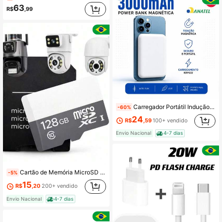
63
R$
,99
Carregador Portátil Indução para iPhone Magsafe Apple Sem fio Bateria Carga 3000mAh/5000mAH/10000mah
-60%
24
R$
,59
100+ vendido
Envio Nacional
4-7 dias
Cartão de Memória MicroSD Classe 10 Ultra – 64GB e 128GB para Monitoramento e Câmeras de Segurança
-5%
15
R$
,20
200+ vendido
Envio Nacional
4-7 dias