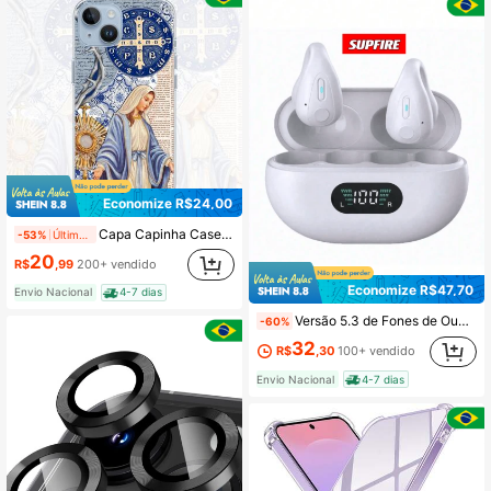
Economize R$24,00
Capa Capinha Case Celular Nossa Senhora das Graças Colagem Azul Católica Religiosa Feminina Proteção Fé
-53%
Últimos 1 dias
20
R$
,99
200+ vendido
Economize R$47,70
Envio Nacional
4-7 dias
Versão 5.3 de Fones de Ouvido Sem Fio com Clipe de Orelha Aberta e Microfone Integrado, Fones de Ouvido Esportivos com Microfone Embutido, Gancho de Orelha e Estojo de Carregamento com Visor Digital, Caixa de Carregamento Sem Fio e Condução Óssea Leve
-60%
32
R$
,30
100+ vendido
Envio Nacional
4-7 dias