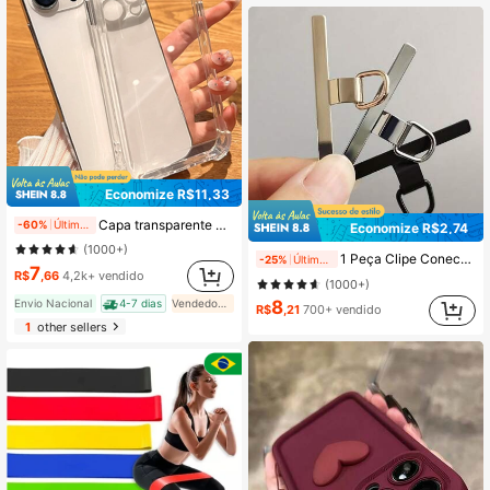
Economize R$11,33
Capa transparente ANTE IMPACTO para IPHONE 17 17PRO 17PROMAX 17AIR 11 12 13 14 15 16
-60%
Últimos 1 dias
Economize R$2,74
(1000+)
1 Peça Clipe Conector de Metal para Capa de Celular, Pendente Fino e Durável Estilo Zen, Não Danifica o Celular
-25%
Últimos 1 dias
7
R$
,66
4,2k+ vendido
(1000+)
8
Envio Nacional
4-7 dias
Vendedor Indicado
R$
,21
700+ vendido
1
other sellers