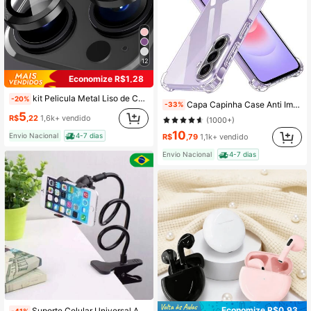
12
Economize R$1,28
kit Pelicula Metal Liso de Camera proteção Lente Compativel para IPhone XR 11 12 12mini 13 mini 13 14 15 pro pro max
-20%
Capa Capinha Case Anti Impacto Transparente Para Galaxy Todos Modelos
-33%
5
R$
,22
1,6k+ vendido
(1000+)
10
Envio Nacional
4-7 dias
R$
,79
1,1k+ vendido
Envio Nacional
4-7 dias
Economize R$0,93
Suporte Celular Universal Articulado Flexível Presilha (0370)
-41%