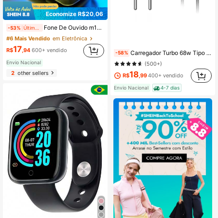
Economize R$20,06
Fone De Ouvido m10 Sem Fio tws Fone De Ouvido Bluetooth Est Reo Com Pod Carregador Bluetooth 5.0 Fone Presente Premium
-53%
Últimos 1 dias
#6 Mais Vendido
em Eletrônica
17
R$
,94
600+ vendido
Carregador Turbo 68w Tipo C Para Tipo C
-58%
Envio Nacional
(500+)
2
other sellers
18
R$
,99
400+ vendido
Envio Nacional
4-7 dias