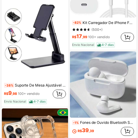
Kit Carregador De iPhone Fonte com Cabo Carregamento Rápido 1m PD 20w
-82%
(500+)
17
R$
,99
100+ vendido
Envio Nacional
4-7 dias
Suporte De Mesa Ajustável Universal Celular Tablet Cor aleatória
-38%
9
R$
,98
100+ vendido
Envio Nacional
4-7 dias
Fones de Ouvido Bluetooth Sem Fio TWS PRO10 Bluetooth 5.3, Fones de Ouvido Estéreo À Prova d'Água para Esportes Compatíveis com Smartphones
-1%
39
R$
,39