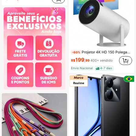
Projetor 4K HD 150 Polegadas Celular, Tv B0x, PS, Pc, Wifi e Bluetooth HY300 Magcubic 110/220
-60%
199
R$
,99
400+ vendido
Envio Nacional
4-7 dias