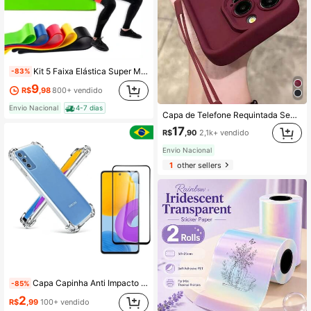
Kit 5 Faixa Elástica Super Mini Band Para Treino Exercícios
-83%
9
R$
,98
800+ vendido
Envio Nacional
4-7 dias
Capa de Telefone Requintada Semelhante a Silicone, Marrom, Vermelho, Pingente Oco em Formato de Coração da Mesma Cor, Compatível com iPhone 16 15 14 13 12 11, Ilumine a Moda Diária, Capa de Telefone Apple Minimalista Pura de Alta Qualidade em Borgonha, com Decoração em Formato de Coração Borgonha Destacável, Capa de Telefone Essencial Anti-Queda para o Deslocamento Diário
17
R$
,90
2,1k+ vendido
Envio Nacional
1
other sellers
Capa Capinha Anti Impacto + Película de Cerâmica 9D Compatível Com Galaxy M52
-85%
2
R$
,99
100+ vendido