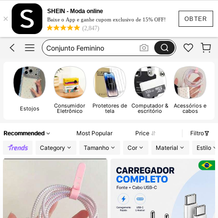
Calça Jeans Feminina
SHEIN - Moda online
×
Vestido Feminino
OBTER
Baixe o App e ganhe cupom exclusivo de 15% OFF!
(2,847)
Conjunto Feminino
Vestido De Festa Casamento
Vestido Longo
Calça Jeans Feminina
Vestido Feminino
Consumidor
Protetores de
Computador &
Acessórios e
Estojos
Eletrônico
tela
escritório
cabos
I
Recommended
Most Popular
Price
Filtro
Category
Tamanho
Cor
Material
Estilo