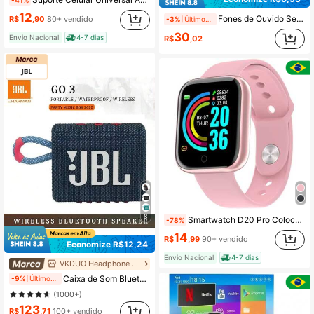
12
Fones de Ouvido Sem Fio, Fones de Ouvido Sem Fio Estéreo HiFi, Com Microfone com Cancelamento de Ruído ENC, Fones de Ouvido Intra-Auriculares com Bateria de Longa Duração, Fones de Ouvido Esportivos Sem Fio 5.3
R$
,90
80+ vendido
-3%
Últimos 2 dias
30
Envio Nacional
4-7 dias
R$
,02
8
Smartwatch D20 Pro Colocar foto com tela Y68 Relógio Inteligente Bluetooth Resistente Água + Batimentos com lembrete chamada monito
-78%
14
R$
,99
90+ vendido
Economize R$12,24
Envio Nacional
4-7 dias
VKDUO Headphone Store
Caixa de Som Bluetooth JBL Go 3, Graves Potentes, Estéreo, Caixa de Som Portátil Mini Sem Fio para Uso Externo, JBL Original
-9%
Últimos 2 dias
(1000+)
123
R$
,71
100+ vendido