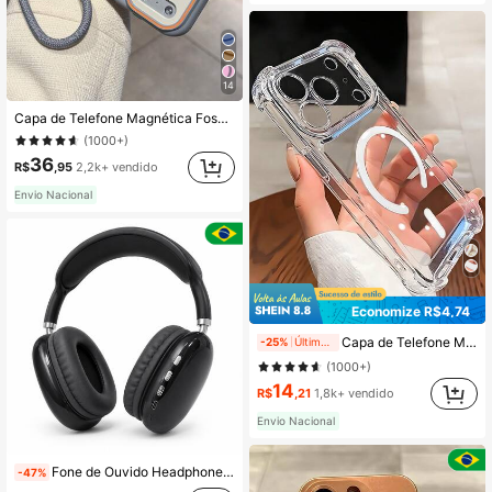
14
Capa de Telefone Magnética Fosca de Duas Cores com Cordão Compatível com 17 Pro Max, 17 Pro, 16 Pro Max, 16 Pro, 15 Pro Max, 15 Pro, 14 Pro Max, 14 Pro, 13 Pro Max, 13 Pro, Presente para Casal, Carregamento Sem Fio, Capa Rígida Anti-Queda, À Prova de Choque
(1000+)
36
R$
,95
2,2k+ vendido
Envio Nacional
Economize R$4,74
Capa de Telefone Magnética Transparente à Prova de Choque com Adsorção Magnética, Compatível com iPhone 17 Pro Max/17 Pro/17 Air/17/16 Pro Max/16 Pro/16 Plus/16 E/16/15 Pro Max/15 Pro/15 Plus/15/14 Pro Max/14 Pro/14 Plus/14/13 Pro Max/13/13 Pro/13 Mini/12 Pro Max/12/12 Pro/12 Mini/11/11 Pro/11 Pro Max/Xs/X/Xr/Xs Max/7 Plus/8 Plus/7g/8g, Cantos à Prova de Choque, Compatível com, Presente de Primavera Aniversário Profissional, Volta às Aulas
-25%
Últimos 1 dias
(1000+)
14
R$
,21
1,8k+ vendido
Envio Nacional
Fone de Ouvido Headphone Sem Fio Over-Ear com Microfone e Modo FM P9
-47%