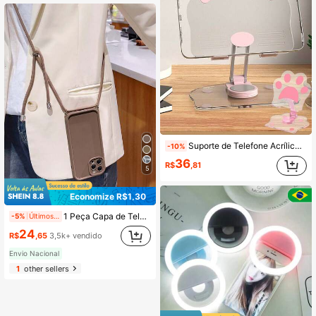
Suporte de Telefone Acrílico, Design Minimalista Fofo, Rotativo 360° e Dobrável, Portátil. Escolha Sua Cor Favorita para Iluminar Sua Casa. Este Suporte Dobrável para Telefone/Tablet é Adequado para Smartphones e Tablets de Até 12 Polegadas
-10%
36
R$
,81
5
Economize R$1,30
1 Peça Capa de Telefone com Cordão de Proteção de Lente de Furo de Precisão, Cor Sólida, Moldura de Borda Redonda, Compatível com iPhone 17/17pro/17promax/17air/iPhone7/7p/X/Xs/Xr/Xmax/11/11pro/11promax/12/12pro/12promax/13/13pro/13promax/14/14pro/14plus/14promax/15/15pro/15plus/15promax/16/16e/16pro/16promax/16plus, Capa de Proteção de Casca Macia Confortável, Capa Transversal Compatível com Samsung S20/S21/S22/S23/S24/S25/S26, Capa de Telefone com Cordão
-5%
Últimos 2 dias
24
R$
,65
3,5k+ vendido
Envio Nacional
1
other sellers