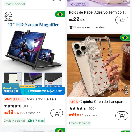
Envio Nacional
Rolos de Papel Adesivo Térmico Transparente Iridescente Arco-Íris, Papel de Etiqueta PET Autoadesivo 53X25Mm para Mini Impressoras Térmicas, Papel Adesivo Resistente a Óleo e Arranhões para Diários, Embalagem de Presentes, Organização Doméstica, Papel Exclusivo
22
R$
,95
Clientes recorrentes
Economize R$20,95
Ampliador De Tela Lente 3d Suporte Dobrável De Celular Para Vídeos e Jogos e Ensino 12 polegadas
-54%
Últimos 1 dias
Capinha Capa de transparente Cerejinha Para iPhone 11 14 15 16 12 17 13 pro max 7/8 plus produto em alta
-80%
(100+)
(100+)
18
R$
,05
100+ vendido
9
R$
,99
1,9k+ vendido
Envio Nacional
4-7 dias
Envio Nacional