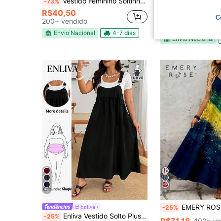
Vestido Feminino Soltinho com Bolso Conforto e Elegância no Dia a Dia Inverno do M ao G3
Vestido Midi Floral Plus Si
-73%
-44%
R$40,50
Quase esgotado!
C
200+ vendido
R$55,04
Envio Nacional
4-7 dias
Envio Nacional
11
8
EMERY ROSE Vestido Regata com Alças Finas e Decote em V Estam
Enliva
-25%
Enliva Vestido Solto Plus Size com Alças Pretas, para Formato de Corpo Maçã e Arredondado
-25%
400+ ve