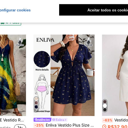
ze com Elastex nas Costas
Vestido Feminino 
#Vestido floral
-91%
Vestido Curto Feminino Plus Size para Férias de Primavera/Verão com Decote Assimétrico, Cintura Marcada, Cor Sólida e Estampa Floral Grande
R$27,55
onfigurar cookies
Aceitar todos os cooki
Quase esgotado!
200+ vendid
R$47,17
Envio Nacio
4-7 dias
5
pado Plus Size para Mulheres, Vestido Casual para Férias
Vestido Midi Feminino Plus 
Enliva
-63%
Enliva Vestido Plus Size Feminino com Decote em V, Manga Bufante e Saia em A, Vestido Solto, Vestido de Manga Curta de Verão, Roupa Plus Size Confortável, Vestido Estampado, Vestido de Férias, Vestido de Igreja, Vestido Casual, Roupa de Professora, Saia Bubble Plus Size, Roupa Feminina de Outono, Vestido de Trabalho, Vestido para Sair, Vestido Casual, Roupa Feminina de Férias
-25%
R$32,90
ndido