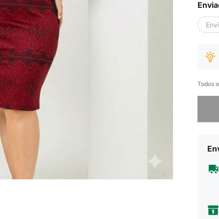
Envia
Env
Todos o
Desculp
Env