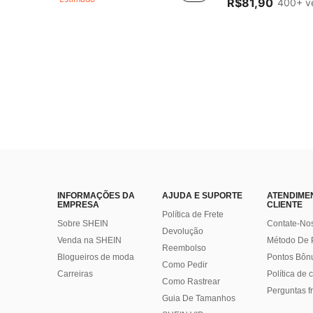
R$81,90
400+ v
INFORMAÇÕES DA
AJUDA E SUPORTE
ATENDIME
EMPRESA
CLIENTE
Política de Frete
Sobre SHEIN
Contate-No
Devolução
Venda na SHEIN
Método De
Reembolso
Blogueiros de moda
Pontos Bôn
Como Pedir
Carreiras
Política de
Como Rastrear
Perguntas f
Guia De Tamanhos