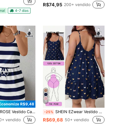
R$74,95
200+ vendido
nal
4-7 dias
15
Economize R$9,48
 Minimalista Plus Size com Listras Azuis Estilo Marinheiro
SHEIN EZwear Vestido Casual Feminino Plus Size com Estampa de Borboleta Azul Marinho
-25%
R$69,68
0+ vendido
50+ vendido