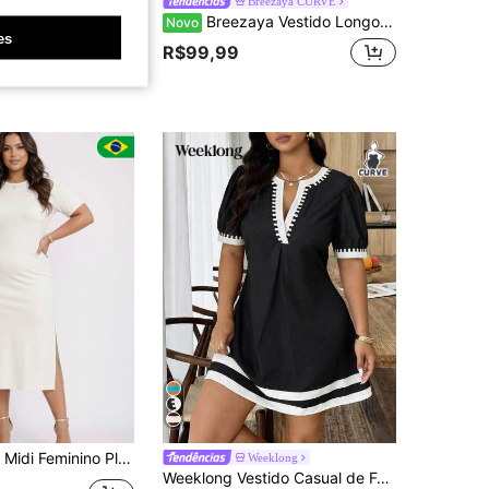
Manga Longa Ana Ruga Canelado Elegante
Breezaya CURVE
Breezaya Vestido Longo Casual de Férias Moda Plus Size Feminino, Roupa de Verão para Praia
Novo
es
o
R$99,99
nal
4-7 dias
Size Básico Casual em Suedine com Fendas Laterais Manga Curta
Weeklong
Weeklong Vestido Casual de Férias com Estampa Gráfica e Blocos de Cor, Cintura Marcada, para Mulheres Plus Size, Primavera/Verão