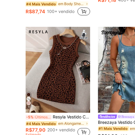
R$71,18
em Body Shop Vestidos Tamanhos Grandes
#4 Mais Vendido
R$87,74
100+ vendido
4
Resyla Vestido Casual Versátil de Plus Size com Estampa de Estampa de Leopardo, Novidade de Primavera/Verão para Mulheres
Breezay
-5%
Últimos 2 dias
em Alongamento Alto Vestidos Tamanhos Grandes
#4 Mais Vendido
#1 Mais Vendido
R$77,90
200+ vendido
Estimado