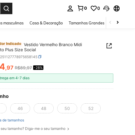
0
0
ar. Press Enter to select.
s masculinas
Casa & Decoração
Tamanhos Grandes
Joias e acessó
or Indicado
Vestido Vermelho Branco Midi
o Plus Size Social
z251127778975658145
4
,97
R$89,97
-28%
ICE AND AVAILABILITY
trega em 4-7 dias
nho
46
48
50
52
a de tamanhos
 seu tamanho? Diga-me o seu tamanho