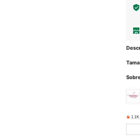
Descr
Tama
Sobre
1.1K