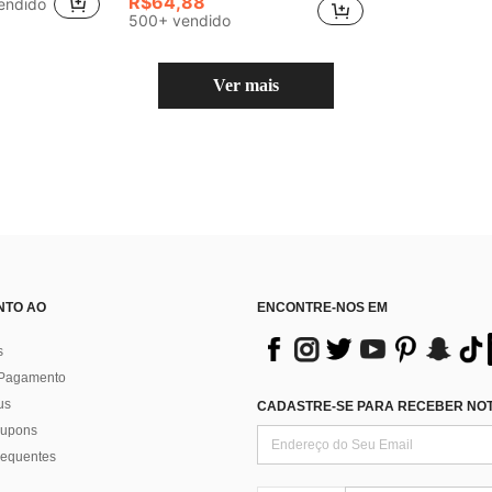
R$64,88
endido
em Sem encosto Vestidos Tamanhos Grandes
#4 Mais Vendido
500+ vendido
(100+)
Ver mais
NTO AO
ENCONTRE-NOS EM
s
 Pagamento
us
CADASTRE-SE PARA RECEBER NOTÍ
 cupons
requentes