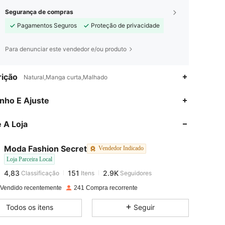
Segurança de compras
Pagamentos Seguros
Proteção de privacidade
Para denunciar este vendedor e/ou produto
ição
Natural,Manga curta,Malhado
nho E Ajuste
4,83
151
2.9K
 A Loja
4,83
151
2.9K
Moda Fashion Secret
Vendedor Indicado
Loja Parceira Local
4,83
151
2.9K
Classificação
Itens
Seguidores
m***e
pago
1 dia atrás
 Vendido recentemente
241 Compra recorrente
4,83
151
2.9K
Todos os itens
Seguir