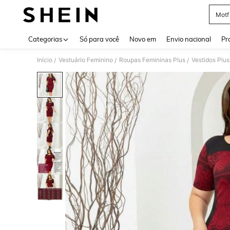
Motf
Use up 
Categorias
Só para você
Novo em
Envio nacional
Pr
Início
Vestuário Feminino
Roupas Femininas Plus
Vestidos Plus
/
/
/