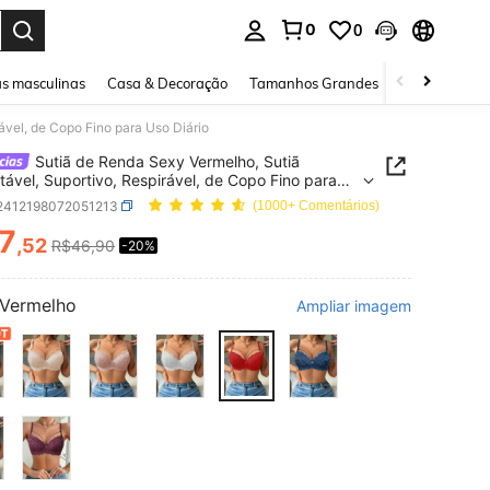
0
0
ar. Press Enter to select.
s masculinas
Casa & Decoração
Tamanhos Grandes
Joias e acessó
ável, de Copo Fino para Uso Diário
Sutiã de Renda Sexy Vermelho, Sutiã
tável, Suportivo, Respirável, de Copo Fino para
ário
i2412198072051213
(1000+ Comentários)
7
,52
R$46,90
-20%
ICE AND AVAILABILITY
Vermelho
Ampliar imagem