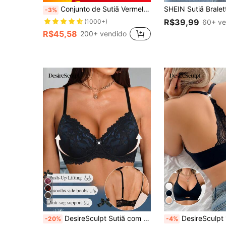
Conjunto de Sutiã Vermelho Sem Fio de Renda Sexy Feminino, Levanta e Realça o Busto, Exibe Lingerie de Natal Anti-Flacidez para Mulheres Pequenas
-3%
R$39,99
(1000+)
60+ ve
R$45,58
200+ vendido
18
DesireSculpt Sutiã com Alças Finas, Renda Recortada e Contraste de Cores com Armação para Mulheres
DesireSculpt 1 Peça Regata Feminina Sem Costura, Halter, Deco
-20%
-4%