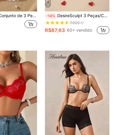
25
Sutiã com Aro Sexy de Renda Casual e Confortável para Mulheres
DesireSculpt 3 Peças/Conjunto Sutiã com Armação de Renda para o Dia dos Namorados, para Mulheres
-14%
(1000+)
R$87,63
60+ vendido