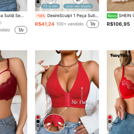
14
 com Decoração de Strass para Mulheres
DesireSculpt 1 Peça Sutiã Acolchoado Sem Fio com Alça Ajustável e Barra de Renda Macia e Confortável para Mulheres, Lingerie Presente do Dia dos Namorados
SHEIN Conjunto de 3 Peças de 
-14%
Novo
)
R$41,24
R$106,95
100+ vendido
ndido
4
15