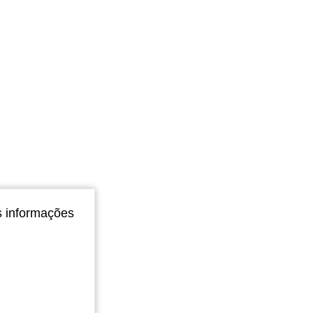
4,86
267
39K
4,86
267
39K
4,86
267
39K
s informações