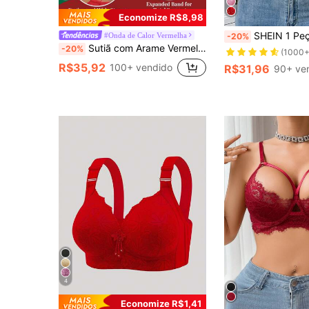
Economize R$8,98
SHEIN 1 Peça Sutiã Sem Fio de Seda de Leite
#Onda de Calor Vermelha
-20%
Sutiã com Arame Vermelho Peach Girl com Armação, Adequado para Mulheres - Realce de Busto, Elevação, Apoio Lateral, Sexy e Confortável, Versátil na Moda, Presente de Férias
-20%
(1000+
R$35,92
100+ vendido
R$31,96
90+ ve
4
Economize R$1,41