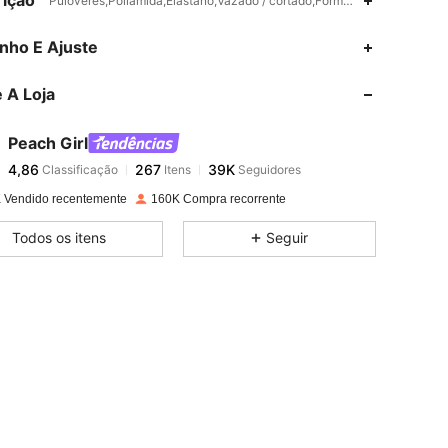
ição
Pulôveres,Poliamida,Elastano,Vazado / cortado,Formato leque,Laço Co
4,86
267
39K
nho E Ajuste
 A Loja
4,86
267
39K
Peach Girl
4,86
267
39K
Classificação
Itens
Seguidores
G***a
pago
1 dia atrás
 Vendido recentemente
160K Compra recorrente
4,86
267
39K
Todos os itens
Seguir
4,86
267
39K
4,86
267
39K
4,86
267
39K