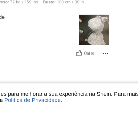
/ 159 lbs, Busto: 100 cm / 39 in, Cor: Cinza, Tamanho: 90C
Peso:
72 kg / 159 lbs
Busto:
100 cm / 39 in
de
Útil (6)
5B
s para melhorar a sua experiência na Shein. Para mai
sa
Política de Privacidade
.
Útil (4)