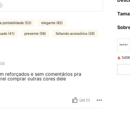
Descr
Tama
a portabilidade (53)
elegante (82)
Sobre
ado (41)
presente (58)
faltando acessórios (26)
540K
0B
bem reforçados e sem comentários pra
rei comprar outras cores dele
Útil (1)