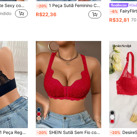
SHEIN Sutiã Bralette Sexy com Alças Finas e Recortes em Renda de Cor Sólida
1 Peça Sutiã Feminino Confortável com Decote Halter e Fechamento Frontal, Sem Arame, Sem Bojo
#Ond
-20%
FairyFlirt Sutiã Push-
-6%
ndido
R$22,36
R$32,81
70
5
te Sexy, Vazada, Com Bojo, Adequada para Uso Externo
SHEIN Sutiã Sem Fio com Fechamento Frontal Feminino, 1 Peça
DesireSculpt Lingeri
-20%
-20%