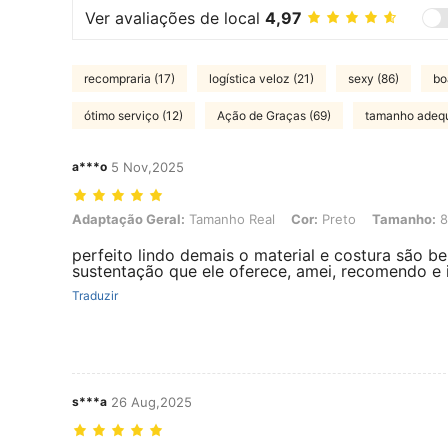
Ver avaliações de local
4,97
recompraria (17)
logística veloz (21)
sexy (86)
bo
ótimo serviço (12)
Ação de Graças (69)
tamanho adequ
a***o
5 Nov,2025
Adaptação Geral: Tamanho Real, Cor: Preto, Tamanho: 80B
Adaptação Geral:
Tamanho Real
Cor:
Preto
Tamanho:
8
perfeito lindo demais o material e costura são 
sustentação que ele oferece, amei, recomendo e i
Traduzir
s***a
26 Aug,2025