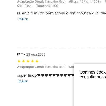
Adaptação Geral: Tamanho Real, Altura: 167 cm / 66 in, Peso: 72 kg 
Adaptação Geral:
Tamanho Real
Altura:
167 cm / 66 in
Cor:
Cinza
Tamanho:
90C
O sutiã é muito bom,serviu direitinho,boa qualida
Traduzir
E***z
23 Aug,2025
Adaptação Geral: Tamanho Real, Cor: Preto, Tamanho: 85B
Adaptação Geral:
Tamanho Real
Cor:
Preto
Tamanho:
8
Usamos cookie
super lindo❤️❤️❤️❤️❤️❤️❤️❤️❤️❤️❤️❤️❤️
consulte nos
Traduzir