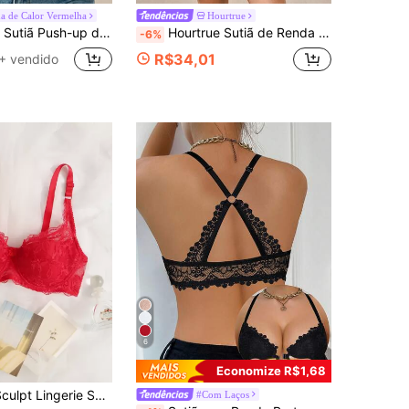
a de Calor Vermelha
Hourtrue
up de Renda Bordada e Sutiã Sem Arco Lingerie
Hourtrue Sutiã de Renda com Estampa de Zebra em Formato de W, Taça em Formato de U, Sexy, Elegante e Fashionável Lingerie Feminina
-6%
R$34,01
+ vendido
6
Economize R$1,68
e Sutiã Com Arame E Detalhe De Laço Em Renda
#Com Laços