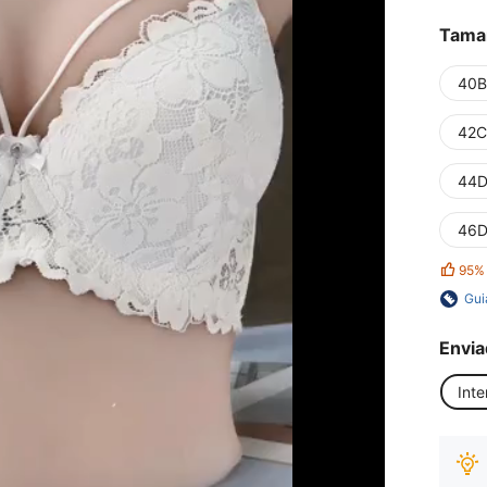
Tama
40B
42C
44D
46D
95%
Gui
Envia
Inte