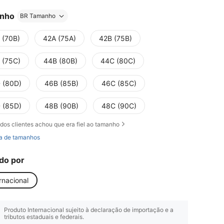
nho
BR Tamanho
 (70B)
42A (75A)
42B (75B)
 (75C)
44B (80B)
44C (80C)
 (80D)
46B (85B)
46C (85C)
 (85D)
48B (90B)
48C (90C)
dos clientes achou que era fiel ao tamanho
a de tamanhos
do por
rnacional
Produto Internacional sujeito à declaração de importação e a
tributos estaduais e federais.