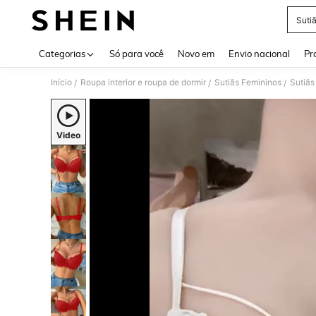
Suti
Use up 
Categorias
Só para você
Novo em
Envio nacional
Pr
Início
Roupa interior e roupa de dormir
Sutiãs Femininos
Sutiãs
/
/
/
Video