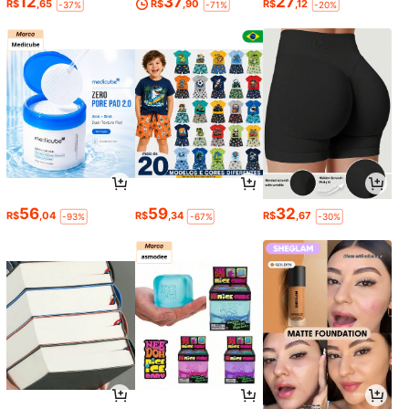
12
37
27
R$
,65
R$
,90
R$
,12
-37%
-71%
-20%
56
59
32
R$
,04
R$
,34
R$
,67
-93%
-67%
-30%