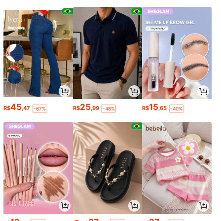
45
25
15
R$
,47
R$
,99
R$
,65
-67%
-48%
-40%