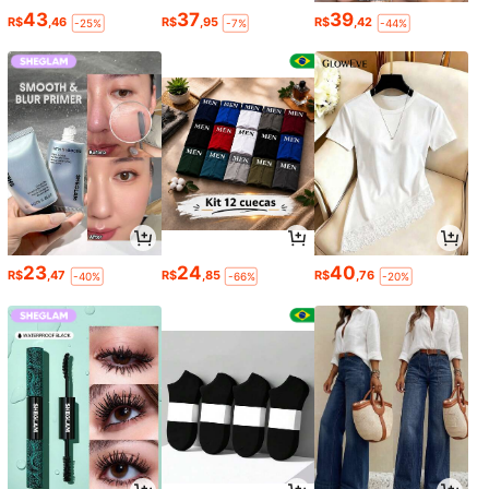
43
37
39
R$
,46
R$
,95
R$
,42
-25%
-7%
-44%
23
24
40
R$
,47
R$
,85
R$
,76
-40%
-66%
-20%