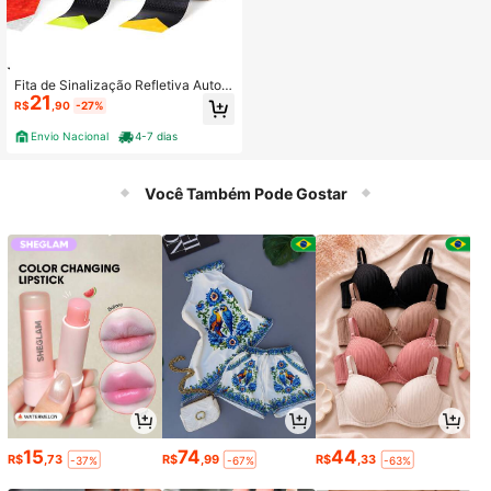
Fita de Sinalização Refletiva Autom
21
otiva 5 Metros x 5 Cm a Prova de A
R$
,90
-27%
gua
Envio Nacional
4-7 dias
Você Também Pode Gostar
15
74
44
R$
,73
R$
,99
R$
,33
-37%
-67%
-63%