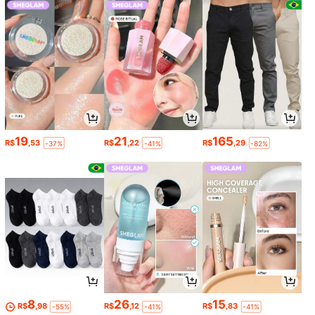
19
21
165
R$
,53
R$
,22
R$
,29
-37%
-41%
-82%
8
26
15
R$
,98
R$
,12
R$
,83
-55%
-41%
-41%