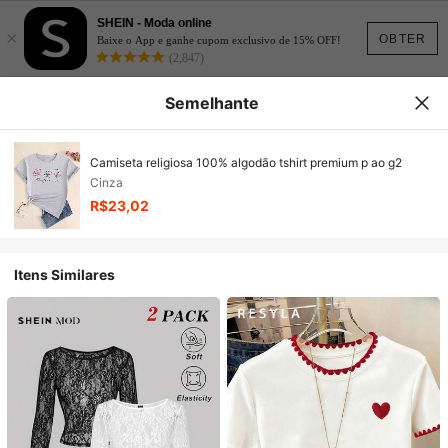
SHEIN - Moda online
×
OBTER
Baixe o App e ganhe cupom exclusivo de 15% OFF!
(2,847)
Semelhante
Camiseta religiosa 100% algodão tshirt premium p ao g2
Cinza
R$23,02
Itens Similares