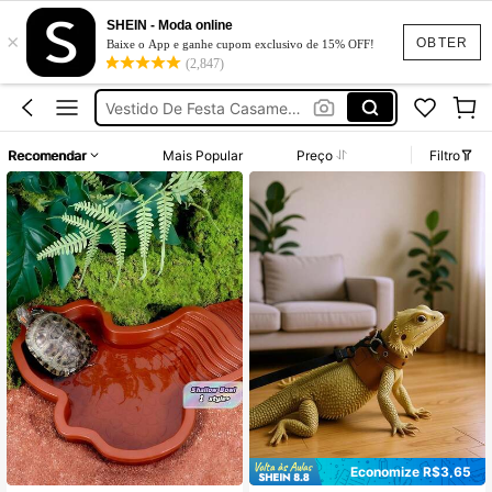
Calça Jeans Feminina
SHEIN - Moda online
×
Vestido Feminino
OBTER
Baixe o App e ganhe cupom exclusivo de 15% OFF!
(2,847)
Conjunto Feminino
Vestido De Festa Casamento
Vestido Longo
Recomendar
Mais Popular
Preço
Filtro
Calça Jeans Feminina
Vestido Feminino
Economize R$3,65