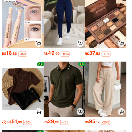
16
49
37
R$
,56
R$
,99
R$
,52
-45%
-80%
-43%
51
29
95
R$
,99
R$
,99
R$
,12
-60%
-40%
-20%