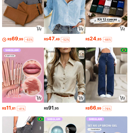
69
47
24
R$
,99
R$
,49
R$
,85
-63%
-52%
-66%
11
91
66
R$
,81
R$
,95
R$
,99
-41%
-76%