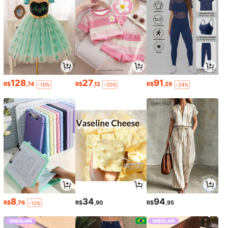
128
27
91
R$
,74
R$
,12
R$
,29
-10%
-20%
-24%
8
34
94
R$
,76
R$
,90
R$
,95
-12%