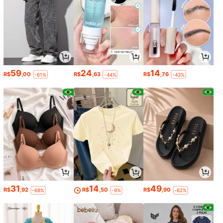
59
24
14
R$
,00
R$
,63
R$
,76
-61%
-44%
-43%
31
14
49
R$
,92
R$
,50
R$
,90
-68%
-9%
-62%