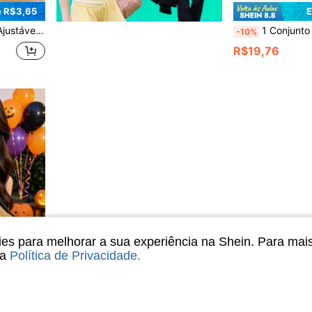
 R$3,65
E
toral para Lagarto, Peitoral para Dragão Barbudo, Adequado para Dragão Barbudo, Camaleão, Pequenos Animais de Estimação, Lagarto, Esquilo, Passeio ao Ar Livre.
1 Conjunto de Coleira para Lagarto, Conjunto de Coleira para Uso Externo, Arnês Externo para Répteis, 
-10%
R$19,76
s para melhorar a sua experiência na Shein. Para mai
sa
Política de Privacidade
.
 R$2,00