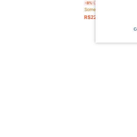
5 Peças/Conjunto Guia de Lagarto de Halloween, Guia de Crocodilo Pequeno, Arnês de Asa para Répteis ao Ar Livre, G
-8%
Últimos 2 dias
Somente 4 Restante
R$22,95
C