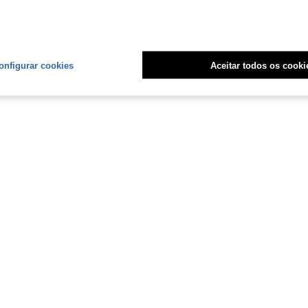
uia de Camaleão e Esquilo, Suprimentos para Pequenos Animais de Estimação
onfigurar cookies
Aceitar todos os cooki
1
Total de 1 páginas