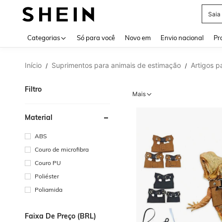
Saia
Use up 
Categorias
Só para você
Novo em
Envio nacional
Pr
Início
Suprimentos para animais de estimação
Artigos p
/
/
Filtro
Mais
Material
ABS
Couro de microfibra
Couro PU
Poliéster
Poliamida
Faixa De Preço (BRL)