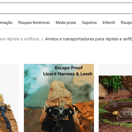
and down arrow keys to navigate search Buscas recentes and Pesquisar e Encontr
omoção
Roupas femininas
Moda praia
Sapatos
Infantil
Roupa
ara répteis e anfíbios
Arreios e transportadores para répteis e anfí
/