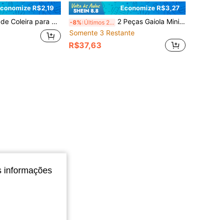
conomize R$2,19
Economize R$3,27
Coleira Destacável para Camaleão e Esquilo Adequada para Dragão Barbudo/Gecko/Camaleão/Esquilo/Petauro-do-Açúcar, Cinta de Segurança para Uso Externo
2 Peças Gaiola Mini para Animais de Estimação de Cor Aleatória, Caixa de Transporte Portátil para Animais de Estimação, Caixa de Armazenamento de Habitat Transparente e Respirável, Design Compacto e Leve Portátil, Corpo Transparente e Visível, Design com Furos de Ventilação, Adequado para Animais de Estimação com Menos de 1,57 Polegadas, Captura e Armazenamento Temporário
-8%
Últimos 2 dias
Somente 3 Restante
R$37,63
s informações