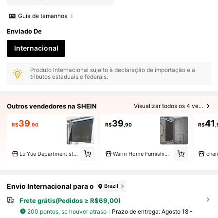
Guia de tamanhos
Enviado De
Internacional
Produto Internacional sujeito à declaração de importação e a
tributos estaduais e federais.
Outros vendedores na SHEIN
Visualizar todos os 4 vendedores
39
39
41
R$
,90
R$
,90
R$
Lu Yue Department store
Warm Home Furnishings
chan
Envio Internacional para o
Brazil
Frete grátis(Pedidos ≥ R$69,00)
200 pontos, se houver atraso
Prazo de entrega:
Agosto 18 -