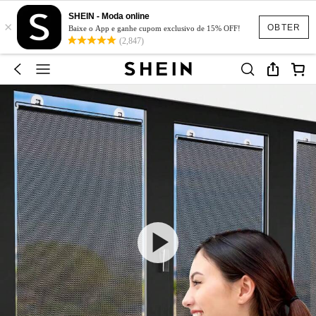
SHEIN - Moda online
×
OBTER
Baixe o App e ganhe cupom exclusivo de 15% OFF!
(2,847)