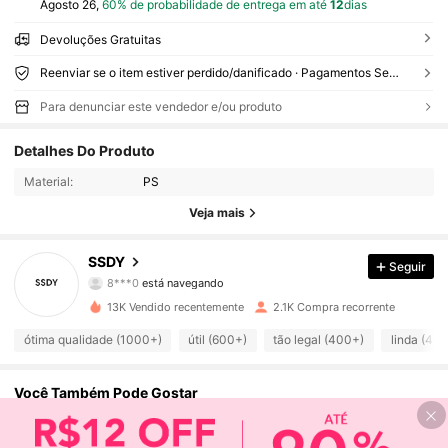
Agosto 26,
60% de probabilidade de entrega em até
12
dias
Devoluções Gratuitas
Reenviar se o item estiver perdido/danificado · Pagamentos Seguros · Proteção de privacidade
Para denunciar este vendedor e/ou produto
Detalhes Do Produto
1K Seguidores
4,89
Material:
PS
Veja mais
1K Seguidores
4,89
SSDY
Seguir
8***0
está navegando
1K Seguidores
4,89
13K Vendido recentemente
2.1K Compra recorrente
ótima qualidade (1000+)
útil (600+)
tão legal (400+)
linda (40
1K Seguidores
4,89
Você Também Pode Gostar
1K Seguidores
4,89
Recomendar
Casa e Decoração
Têxtil de Lar
Esportes e Ativida