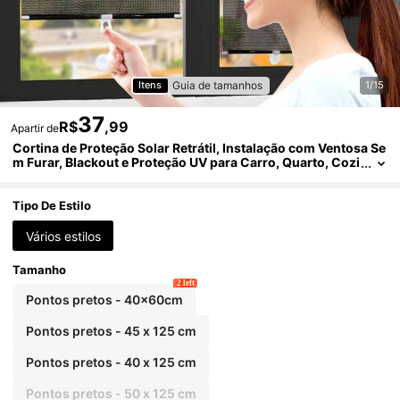
Guia de tamanhos
Itens
1/15
37
R$
,99
Apartir de
Cortina de Proteção Solar Retrátil, Instalação com Ventosa Se
m Furar, Blackout e Proteção UV para Carro, Quarto, Cozi
nha, Varanda, Escritório, Berçário, Fácil Instalação, Corti
na de Janela Portátil
Tipo De Estilo
Vários estilos
Tamanho
2 left
Pontos pretos - 40x60cm
Pontos pretos - 45 x 125 cm
Pontos pretos - 40 x 125 cm
Pontos pretos - 50 x 125 cm