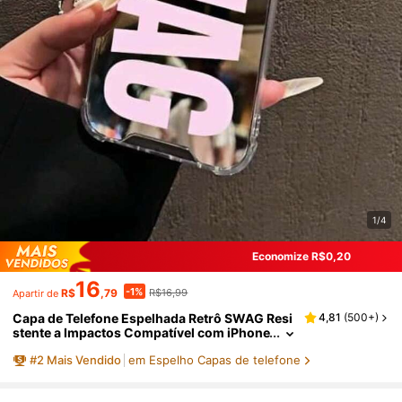
1/4
Economize R$0,20
16
-1%
R$
,79
R$16,99
Apartir de
Capa de Telefone Espelhada Retrô SWAG Resi
4,81
(
500+
)
stente a Impactos Compatível com iPhone
13/11/17/17pro/16/14/15/15pro/15 Plus/15
#
2
Mais Vendido
em Espelho Capas de telefone
Promax/7plus/8plus/X/Xs Max/Xr/11pro/12pr
o/13pro/14pro/12mini/13mini/11promax/12pr
omax/13promax/14promax/14plus/17pro Ma