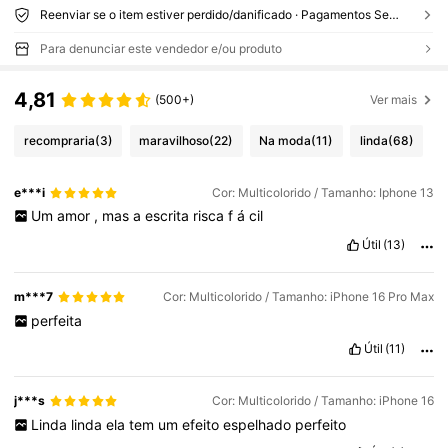
Reenviar se o item estiver perdido/danificado · Pagamentos Seguros · Proteção de privacidade
Para denunciar este vendedor e/ou produto
4,81
(500+)
Ver mais
recompraria
(3)
maravilhoso
(22)
Na moda
(11)
linda
(68)
e***i
Cor: Multicolorido / Tamanho: Iphone 13
Um
amor
,
mas
a
escrita
risca
f
á
cil
Útil
(13)
m***7
Cor: Multicolorido / Tamanho: iPhone 16 Pro Max
perfeita
Útil
(11)
j***s
Cor: Multicolorido / Tamanho: iPhone 16
Linda
linda
ela
tem
um
efeito
espelhado
perfeito