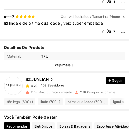
Útil
(9)
c***7
Cor: Multicolorido / Tamanho: iPhone 14
linda
e
de
ó
tima
qualidade
,
veio
super
embalada
Útil
(7)
Detalhes Do Produto
408 Seguidores
4,79
Material:
TPU
Veja mais
408 Seguidores
4,79
SZ JUNLIAN
Seguir
408 Seguidores
4,79
110K Vendido recentemente
2.1K Compra recorrente
tão legal (800+)
linda (700+)
ótima qualidade (700+)
igual a fo
408 Seguidores
4,79
Você Também Pode Gostar
408 Seguidores
4,79
Recomendar
Eletrônicos
Bolsas & Bagagens
Esportes e Atividad