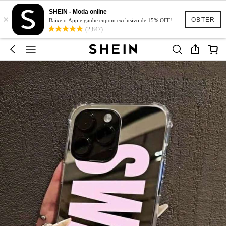
SHEIN - Moda online
×
OBTER
Baixe o App e ganhe cupom exclusivo de 15% OFF!
(2,847)