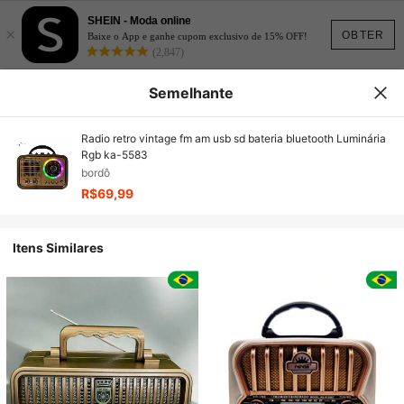
SHEIN - Moda online
×
OBTER
Baixe o App e ganhe cupom exclusivo de 15% OFF!
(2,847)
Semelhante
Radio retro vintage fm am usb sd bateria bluetooth Luminária
Rgb ka-5583
bordô
R$69,99
Itens Similares