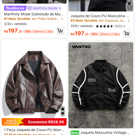
5
Manfinity Mode
Manfinity Mode Sobretudo de Man
Jaqueta de Couro PU Masculina co
ga Longa com Bolso e Botões na Fr
#1 Mais Vendido
em Preto Sobretudos masculinos
m Forro Térmico, Quente, Gola Lape
#3 Mais Vendido
em Espesso Jaquetas e casacos masculinos
ente, Cor Sólida, Roupas de Outono
3,5k+ vendido
la, Slim Fit, Moda Casual, Outono/In
500+ vendido
(500+)
e Inverno, Cerimônia de Inverno
verno
197
R$
,21
-25%
Últimos 2 dias
197
R$
,21
-25%
Últimos 2 dias
Economize R$58,99
1 Peça Jaqueta de Couro PU Marro
Jaqueta Masculina Vintage Es
Novo
m Elegante Leve Solta Retrô Americ
#2 Mais Vendido
em Marrom Jaquetas e casacos masculinos