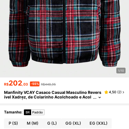
1/10
202
-55%
R$
,03
R$448,95
Manfinity VCAY Casaco Casual Masculino Revers
4,50
(
2
)
ível Xadrez, de Colarinho Acolchoado e Acol
choado, À Prova de Vento e Quente, Agasalh
o Versátil e na Moda para Outono/Inverno, Natal
Tamanho
:
BR
Padrão
P
(S)
M
(M)
G
(L)
GG
(XL)
EG
(XXL)