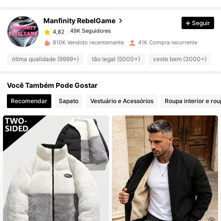
49K Seguidores
4,82
Manfinity RebelGame
Seguir
49K Seguidores
4,82
810K Vendido recentemente
41K Compra recorrente
ótima qualidade (9999+)
tão legal (5000+)
veste bem (3000+)
49K Seguidores
4,82
Você Também Pode Gostar
49K Seguidores
4,82
Recomendar
Sapato
Vestuário e Acessórios
Roupa interior e ro
49K Seguidores
4,82
49K Seguidores
4,82
49K Seguidores
4,82
49K Seguidores
4,82