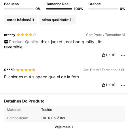
Pequeno
Tamanho Real
Grande
0%
100%
0%
cores básicas
(1)
ótima qualidade
(1)
m***y
Cor: Preto / Tamanho: M
Product Quality:
thick
jacket
,
not
bad
quality
,
its
reversible
Útil
(0)
S***R
Cor: Preto / Tamanho: XXL
El
color
es
m
á
s
opaco
que
el
de
la
foto
Útil
(0)
Detalhes Do Produto
Material:
Tecido
49K Seguidores
4,82
Composição:
100% Poliéster
Veja mais