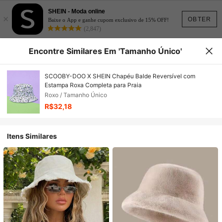
SHEIN - Moda online
×
OBTER
Baixe o App e ganhe cupom exclusivo de 15% OFF!
(2,847)
Encontre Similares Em 'Tamanho Único'
SCOOBY-DOO X SHEIN Chapéu Balde Reversível com
Estampa Roxa Completa para Praia
Roxo / Tamanho Único
R$32,18
Itens Similares