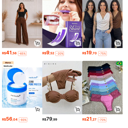
41
9
19
R$
,56
R$
,52
R$
,70
-65%
-20%
-75%
56
79
21
R$
,04
R$
,99
R$
,27
-93%
-70%