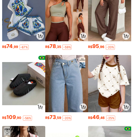
74
78
95
R$
,99
R$
,35
R$
,96
-67%
-59%
-20%
109
73
46
R$
,90
R$
,59
R$
,46
-56%
-20%
-25%