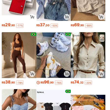
29
37
69
R$
,90
R$
,00
R$
,90
-77%
-50%
-89%
38
96
74
R$
,90
R$
,90
R$
,32
-78%
-76%
-20%