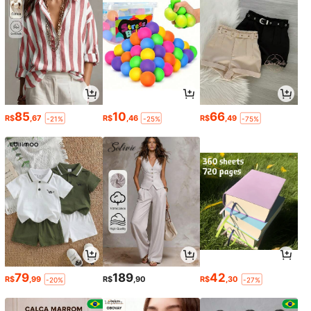
85
10
66
R$
,67
R$
,46
R$
,49
-21%
-25%
-75%
79
189
42
R$
,99
R$
,90
R$
,30
-20%
-27%