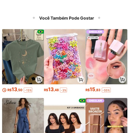
Você Também Pode Gostar
13
13
15
R$
,50
R$
,48
R$
,83
-15%
-3%
-55%