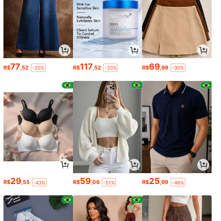
77
117
69
R$
,52
R$
,52
R$
,99
-20%
-20%
-30%
29
59
25
R$
,55
R$
,06
R$
,99
-43%
-51%
-48%