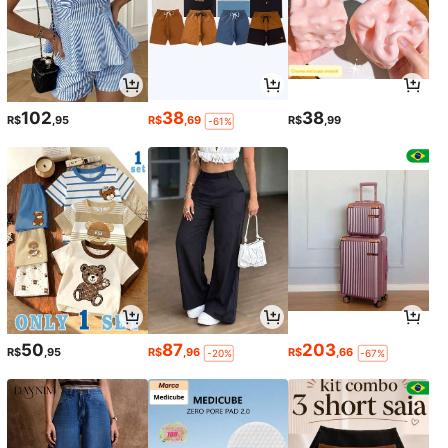
102
38
38
R$
,95
R$
,69
R$
,99
-61%
50
87
203
R$
,95
R$
,96
R$
,66
-20%
-67%