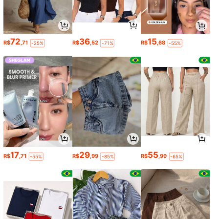
72
36
15
R$
,71
R$
,52
R$
,68
-25%
-71%
-55%
17
29
55
R$
,71
R$
,99
R$
,99
-55%
-85%
-65%