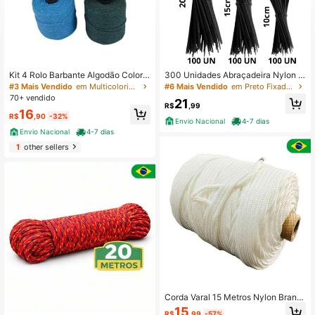
Kit 4 Rolo Barbante Algodão Colorid
300 Unidades Abraçadeira Nylon 3
o Artesanato Cru 82m Cada
tamanhos 10, 15 e 20 cm X 2,5 mm
#3 Mais Vendido
em Multicolorido Fixadores e ganchos
#6 Mais Vendido
em Preto Fixadores e ganchos
Enforca Gato Presilha Lacre Fita
70+ vendido
21
R$
,99
16
R$
,90
-32%
Envio Nacional
4-7 dias
Envio Nacional
4-7 dias
1
other sellers
Corda Varal 15 Metros Nylon Branc
a 3,5mm Resistente ao Sol
15
R$
,99
-57%