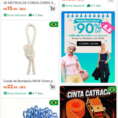
20 METROS DE CORDA CORES SO
Envio Nacional
4-7 dias
RTIDAS
15
R$
,99
-36%
Envio Nacional
4-7 dias
Corda de Bombeiro NR18 12mm par
a Trabalho em Altura 5 Metros
22
R$
,99
-26%
Envio Nacional
4-7 dias