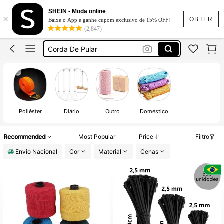
Linha De Crochê
SHEIN - Moda online
×
Corda
OBTER
Baixe o App e ganhe cupom exclusivo de 15% OFF!
(2,847)
Corda De Pular
Varal De Roupa
Barbante
Linha De Crochê
Corda
Poliéster
Diário
Outro
Doméstico
Recommended
Most Popular
Price
Filtro
Envio Nacional
Cor
Material
Cenas