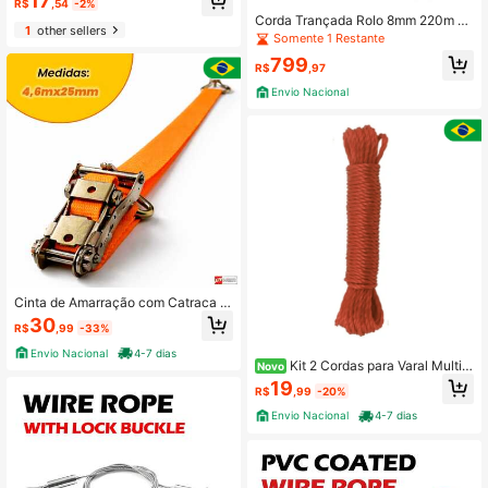
17
ra Camping, Barcos, Lonas & Equip
R$
,54
-2%
amentos ao Ar Livre
Corda Trançada Rolo 8mm 220m Ve
1
other sellers
rmelho e Branco – Ideal para Balanç
Somente 1 Restante
o, Fixação de Carga, Cobertura de
799
Caminhão e Veículos
R$
,97
Envio Nacional
Cinta de Amarração com Catraca 1,
5t Alta Resistência para Carga
30
R$
,99
-33%
Envio Nacional
4-7 dias
Kit 2 Cordas para Varal Multiu
Novo
so Nylon Resistente 10 Metros LT1
19
R$
,99
-20%
0
Envio Nacional
4-7 dias