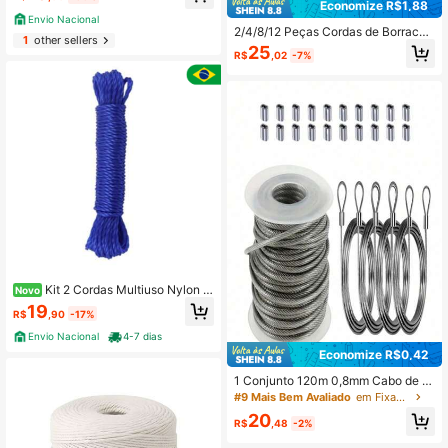
2,5mm Super Resistente
Economize R$1,88
Envio Nacional
2/4/8/12 Peças Cordas de Borracha
1
other sellers
Resistentes com Ganchos de Metal,
25
R$
,02
-7%
35 cm - Preto e Verde, Ideal para A
campamento, Carga, Bicicletas, Bar
racas ao Ar Livre, Porta-Malas, Equi
pamentos de Camping | Correias de
Borracha | Correias com Gancho de
Metal
Kit 2 Cordas Multiuso Nylon R
Novo
esistente para Varal 10 Metros LT10
19
R$
,90
-17%
Envio Nacional
4-7 dias
Economize R$0,42
1 Conjunto 120m 0,8mm Cabo de A
ço com 20 Mangas de Crimpagem
#9 Mais Bem Avaliado
em Fixadores e ganchos
Retangulares, Adequado para Varal
20
R$
,48
-2%