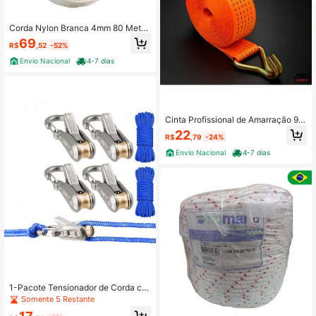
Corda Nylon Branca 4mm 80 Metro
s De Alta Durabilidade Para Varal Or
69
R$
,52
-52%
ganizado
Envio Nacional
4-7 dias
Cinta Profissional de Amarração 9m
x 50mm Poliester Gancho J Ideal pa
22
R$
,79
-24%
ra Transporte
Envio Nacional
4-7 dias
1-Pacote Tensionador de Corda co
m Rolo, Ajustador de Paracord & Fer
Somente 5 Restante
ramenta de Amarração Sem Nós pa