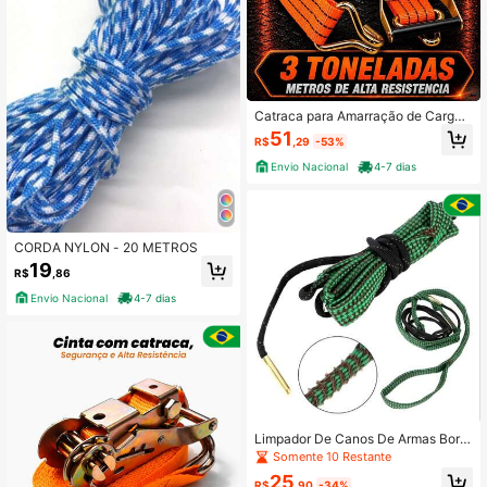
Catraca para Amarração de Carga
com Fita 10 Metros 50mm para Ca
51
R$
,29
-53%
minhão Reboque e Carreta
Envio Nacional
4-7 dias
CORDA NYLON - 20 METROS
19
R$
,86
Envio Nacional
4-7 dias
Limpador De Canos De Armas Bore
Snake .22, .223, 5.56mm (6332)
Somente 10 Restante
25
R$
,90
-34%