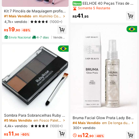
EELHOE 40 Peças Tiras de C
Novo
era para Depilação - Adequado par
Somente 5 Restante
Kit 7 Pincéis de Maquiagem profissi
a Todos os Tipos de Pele, Depilaçã
41
onal 024-142 ROSA
o Corporal Completa Conveniente,
#1 Mais Vendido
em Alumínio Conjuntos De Pincéis
R$
,95
Aplicável em Pernas, Maiô Bikini, R
4,7k+ vendido
(1000+)
osto, Braços, Axilas e Sobrancelha
19
s, Adequado para Homens e Mulher
R$
,90
-69%
es, Remoção Rápida e Indolor sem
Envio Nacional
4-7 dias
Vendedor Indicado
Resíduos
Sombra Para Sobrancelhas Ruby R
Bruma Facial Glow Prata Lady Bea
ose Hb9354 Festa Junina
#5 Mais Vendido
em Fosco Paletas de sombras
uty Iluminadora Fixadora de Maquia
#4 Mais Vendido
em De longa duração Spray de fixação
4,4k+ vendido
(1000+)
gem com Brilho Suave Uso Profissi
300+ vendido
onal
11
12
R$
,96
-60%
R$
,90
-46%