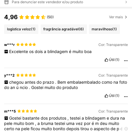
Para denunciar este vendedor e/ou produto
4,96
(50)
Ver mais
logística veloz
(1)
fragrância agradável
(6)
maravilhoso
(1)
w***r
Cor: Transparente
Excelente
os
dois
a
blindagem
é
muito
boa
Útil
(1)
y***2
Cor: Transparente
chegou
antes
do
prazo
.
Bem
embalaembalado
como
na
foto
do
an
ú
ncio
.
Gostei
muito
do
produto
Útil
(1)
m***5
Cor: Transparente
Gostei
bastante
dos
produtos
,
testei
a
blindagem
e
dura
na
pele
muito
bom
,
a
bruma
testei
uma
vez
por
é
m
deu
muito
certo
na
pele
ficou
muito
bonito
depois
tirou
o
aspecto
de
p
ó