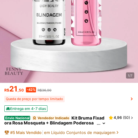
1/7
21
-42%
R$
,50
R$36,90
Queda de preço por tempo limitado
Entrega em 4-7 dias
Kit Bruma Fixad
4,96
(
50
)
Envio Nacional
Vendedor Indicado
ora Rosa Mosqueta + Blindagem Poderosa
3em1 Maquiagem a Prova D'agua - Lady Bea
#
5
Mais Vendido
em Líquido Conjuntos de maquiagem
uty Festa Junina