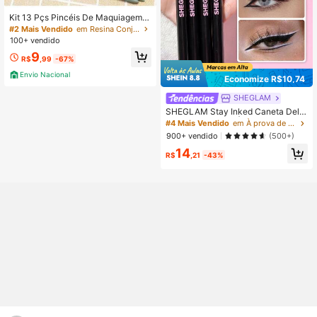
Kit 13 Pçs Pincéis De Maquiagem C
ontorno Kabuki Profissional
#2 Mais Vendido
em Resina Conjuntos De Pincéis
100+ vendido
9
R$
,99
-67%
Envio Nacional
Economize R$10,74
SHEGLAM
SHEGLAM Stay Inked Caneta Delin
eadora à Prova D'ÁGua - Black Mar
#4 Mais Vendido
em À prova de manchas Delineadores
ca De Beleza CosméTicos Maquiag
900+ vendido
(500+)
em Para Mulheres E Meninas
14
R$
,21
-43%