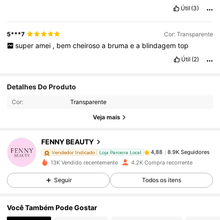
muito
bom
.
Útil
(3)
5***7
Cor: Transparente
super
amei
,
bem
cheiroso
a
bruma
e
a
blindagem
top
Útil
(2)
8.9K Seguidores
4,88
Detalhes Do Produto
Cor:
Transparente
8.9K Seguidores
4,88
Veja mais
FENNY BEAUTY
8.9K Seguidores
4,88
n***5
pago
1 dia atrás
Vendedor Indicado
Loja Parceira Local
13K Vendido recentemente
4.2K Compra recorrente
8.9K Seguidores
4,88
Seguir
Todos os itens
Você Também Pode Gostar
8.9K Seguidores
4,88