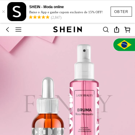
SHEIN - Moda online
×
OBTER
Baixe o App e ganhe cupom exclusivo de 15% OFF!
(2,847)