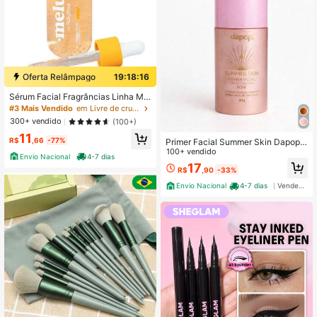
Oferta Relâmpago
19:18:15
Sérum Facial Fragrâncias Linha Mel
u Ruby By Rose 30ml RR4000
#3 Mais Vendido
em Livre de crueldade Séruns e Tratamento Facial
300+ vendido
(100+)
11
R$
,66
-77%
Primer Facial Summer Skin Dapop E
feito Radiante Rose e Bronzer Ilumi
100+ vendido
Envio Nacional
4-7 dias
nador Pele Uniforme Acabamento N
17
R$
,90
-33%
atural
Envio Nacional
4-7 dias
Vendedor Indicado