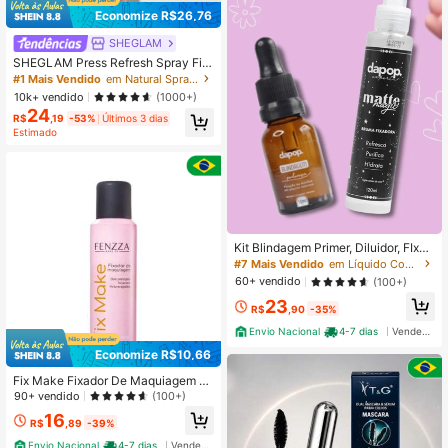
Economize R$26,76
SHEGLAM
SHEGLAM Press Refresh Spray Fix
ador Marca De Beleza CosméTicos
#1 Mais Vendido
em Natural Spray de fixação
Maquiagem Para Mulheres E Menin
10k+ vendido
(1000+)
as
24
R$
,19
-53%
Últimos 3 dias
Estimado
Kit Blindagem Primer, Diluidor, FIxad
or + Bruma Fixadora Matte Magic -
#7 Mais Vendido
em Líquido Conjuntos de maquiagem
Dapop Festa Junina
60+ vendido
(100+)
23
R$
,90
-35%
Envio Nacional
4-7 dias
Vendedor Indicado
Economize R$10,66
Fix Make Fixador De Maquiagem -
Fenzza Make up - 150ml Festa Jun
90+ vendido
(100+)
ina
16
R$
,89
-39%
Envio Nacional
4-7 dias
Vendedor Indicado