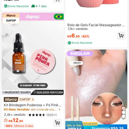
Envio Nacional
4-7 dias
Rolo de Gelo Facial Massageador S
kincare Reduz Inchaço Olheiras Lift
7,1k+ vendido
ing Natural Revitaliza a Pele
6
R$
,99
-83%
Envio Nacional
DAPOP
Kit Blindagem Poderosa + Pó Pink
Power - Dapop Festa Junina
#3 Mais Vendido
em Livre de crueldade Primer
2,4k+ vendido
(500+)
12
R$
,95
-68%
Últimos 3 dias
Economize R$9,39