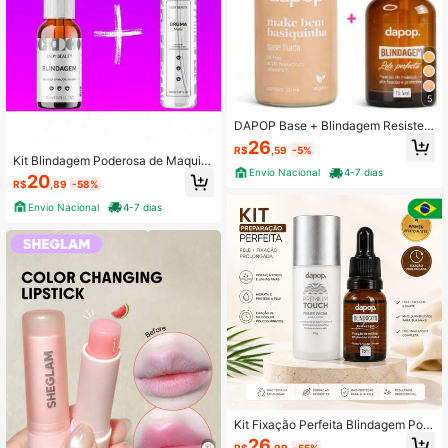
5
DAPOP Base + Blindagem Resisten
te a Agua e Suor Hidrata a pele Mini
26
R$
,59
-5%
miza os Poros Primer Diluidor Make
Kit Blindagem Poderosa de Maquia
Cobertura Fluida
Envio Nacional
4-7 dias
gem + Bruma Matte Fixadora Spray
20
R$
,89
-58%
Lady Beauty
Envio Nacional
4-7 dias
Kit Fixação Perfeita Blindagem Pod
erosa de Maquiagem + Primer Faci
26
R$
,99
-55%