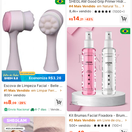
SHEGLAM Good Grip Primer Hidrat
ante-Tamanho Viagem Marca De B
#4 Mais Vendido
em Natural Tom
eleza CosméTicos Maquiagem Par
8,4k+ vendido
(1000+)
a Mulheres E Meninas
14
R$
,21
-43%
Economize R$3,26
Escova de Limpeza Facial - Belle A
ngel
#1 Mais Vendido
em Limpar Ferramentas de limpeza facial
800+ vendido
8
R$
,09
-29%
Envio Nacional
4-7 dias
Vendedor Indicado
Kit Brumas Facial Fixadora - Bruma
Rosa Mosqueta + Bruma Matte - La
#2 Mais Vendido
em Livre de crueldade Spray de fixação
dy Beauty Festa Junina
500+ vendido
(100+)