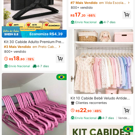
Calças Toalhas Cachecóis Organiz
#7 Mais Vendido
em Vida Escolar Moderna Cabides e prateleiras
ador De Roupa Aço Inox Reforçado
800+ vendido
Resistente
17
R$
,20
-66%
Envio Nacional
4-7 dias
Economize R$4,39
Kit 30 Cabide Adulto Premium Pret
o
#3 Mais Vendido
em Preto Cabide
800+ vendido
18
R$
,60
-19%
Envio Nacional
4-7 dias
Kit 10 Cabide Bebê Veludo Antidesli
zante Infantil Rister Baby
Clientes recorrentes
22
R$
,90
-49%
Envio Nacional
4-7 dias
Vendedor Indicado