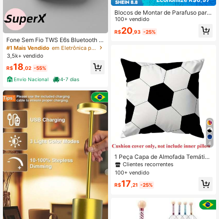
Blocos de Montar de Parafuso para
Educação Precoce - Trens para De
100+ vendido
streza dos Dedos
20
R$
,93
-25%
Fone Sem Fio TWS E6s Bluetooth 5.
0 com Tela LED Digital
#1 Mais Vendido
em Eletrônica para motocicletas
3,5k+ vendido
18
R$
,02
-55%
Envio Nacional
4-7 dias
4
1 Peça Capa de Almofada Temática
de Futebol, 45 x 45 cm - Veludo Pê
Clientes recorrentes
ssego Macio Poliéster, Com Zíper, L
100+ vendido
avável em Máquina, Adequado par
17
a Decoração Residencial e de Escri
R$
,21
-25%
tório, Sem Enchimento de Almofada