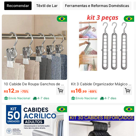
389 Seguidores
4,87
Recomendar
Têxtil de Lar
Ferramentas e Reformas Domésticas
389 Seguidores
4,87
389 Seguidores
4,87
389 Seguidores
4,87
389 Seguidores
4,87
10 Cabide De Roupa Ganchos de C
Kit 3 Cabide Organizador Mágico M
alça Jeans Aço Inoxidável
ultifuncional 9 Furos
12
16
R$
,29
-75%
R$
,99
-69%
Envio Nacional
4-7 dias
Envio Nacional
4-7 dias