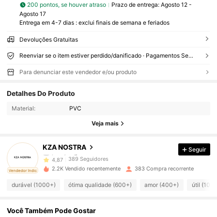
200 pontos, se houver atraso
Prazo de entrega:
Agosto 12 -
Agosto 17
Entrega em 4-7 dias : exclui finais de semana e feriados
Devoluções Gratuitas
Reenviar se o item estiver perdido/danificado · Pagamentos Seguros · Proteção de privacidade
Para denunciar este vendedor e/ou produto
389 Seguidores
4,87
Detalhes Do Produto
Material:
PVC
389 Seguidores
4,87
Veja mais
389 Seguidores
4,87
KZA NOSTRA
Seguir
389 Seguidores
4,87
2.2K Vendido recentemente
383 Compra recorrente
ado
Vendedor Indicado
389 Seguidores
4,87
durável (1000+)
ótima qualidade (600+)
amor (400+)
útil (100
389 Seguidores
4,87
Você Também Pode Gostar