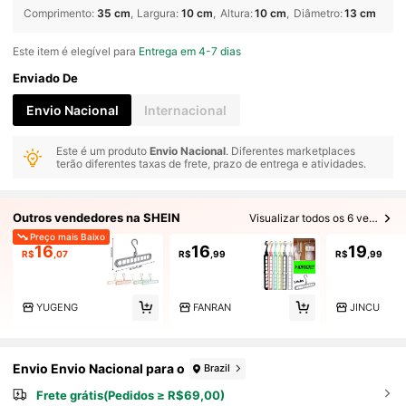
Comprimento
:
35 cm
Largura
:
10 cm
Altura
:
10 cm
Diâmetro
:
13 cm
Este item é elegível para
Entrega em 4-7 dias
Enviado De
Envio Nacional
Internacional
Este é um produto
Envio Nacional
. Diferentes marketplaces
terão diferentes taxas de frete, prazo de entrega e atividades.
Outros vendedores na SHEIN
Visualizar todos os 6 vendedores
Preço mais Baixo
16
16
19
R$
,07
R$
,99
R$
,99
YUGENG
FANRAN
JINCU
Envio Envio Nacional para o
Brazil
Frete grátis(Pedidos ≥ R$69,00)