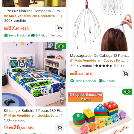
1 Pc Luz Noturna Compacta Ouro C
om Fonte De Luz Cuidadosa Perfeit
#2 Mais Vendido
em Decorativo Luminárias de mesa para quarto
a Para Pequenos Espacos Multi Ce
200+ vendido
nario Segura
37
R$
,91
-62%
Envio Nacional
4-7 dias
Vendedor Indicado
Massageador De Cabeça 12 Pontas
Anti Stress Relaxante
#1 Mais Vendido
em Cabeça Ferramentas de massagem e relaxamento
300+ vendido
(100+)
8
R$
,49
-81%
Envio Nacional
4-7 dias
11
Kit Lençol Solteiro 2 Peças 180 Fios
com Elástico Masculino e Feminino
#1 Mais Vendido
em Liquidação de Verão Lençóis com elástico
Toque Macio Confortável
100+ vendido
26
R$
,59
-51%