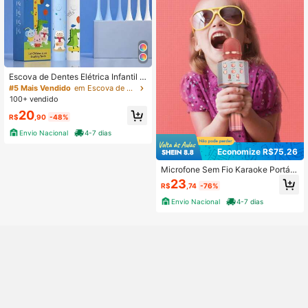
Escova de Dentes Elétrica Infantil R
ecarregável Bivolt USB + 4 Refis 5
#5 Mais Vendido
em Escova de dentes elétrica
00mAh 22cm Ultra Macia - D.K.L
100+ vendido
20
R$
,90
-48%
Envio Nacional
4-7 dias
Economize R$75,26
Microfone Sem Fio Karaoke Portátil
USB KTV Player Gravação De Músi
23
R$
,74
-76%
ca Mikrofon
Envio Nacional
4-7 dias