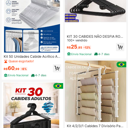
KIT 30 CABIDES NÃO DESFIA ROU
PAS
100+ vendido
25
R$
,85
-12%
Envio Nacional
4-7 dias
Kit 50 Unidades Cabide Acrílico Ad
ulto + Brinde
Quase esgotado!
60
R$
,99
-6%
Envio Nacional
4-7 dias
Kit 4/2/3/1 Cabides 7 Divisório Para