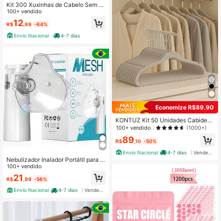
Kit 300 Xuxinhas de Cabelo Sem C
ostura Elásticos Antimarcas Alta Ela
100+ vendido
sticidade Macio Resistente Cores S
12
R$
,99
-64%
ortidas Uso Diário Alta Durabilidade
Ajuste Confortável Não Puxa
Envio Nacional
4-7 dias
Economize R$89,90
KONTUZ Kit 50 Unidades Cabides
Resistente Veludo Antideslizante Ul
100+ vendido
(1000+)
trafino
89
R$
,10
-50%
Envio Nacional
4-7 dias
Vendedor Indicado
Nebulizador Inalador Portátil para C
rianças e Adultos Nebulizador Ultra
100+ vendido
ssônico de Baixa Densidade
21
R$
,99
-56%
Envio Nacional
4-7 dias
Vendedor Indicado