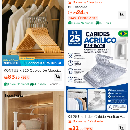
Aço Inox Reforçado Calças Toalhas
Somente 1 Restante
Cachecóis Organizador Roupa Eco
80+ vendido
nomia Espaço Armário Guarda Roup
24
R$
,61
a
-53%
Últimos 2 dias
Envio Nacional
4-7 dias
Economize R$106,30
KONTUZ Kit 20 Cabide De Madeira
Marfim Para Roupas Gancho Girató
83
R$
,60
-56%
rio Prata Closet Guarda Roupa
Envio Nacional
4-7 dias
Vendedor Indicado
Kit 25 Unidades Cabide Acrílico Ad
ulto + Brinde
Somente 7 Restante
32
R$
,00
-11%