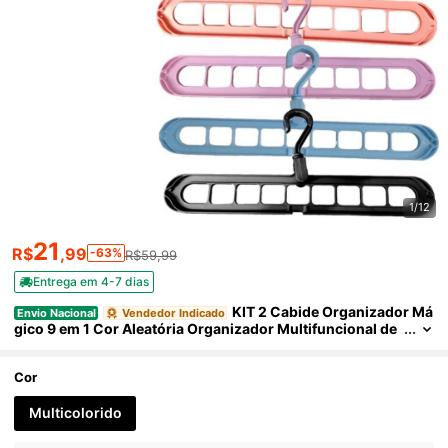
1/12
21
R$
,99
-63%
R$59,99
Entrega em 4-7 dias
KIT 2 Cabide Organizador Má
Envio Nacional
Vendedor Indicado
gico 9 em 1 Cor Aleatória Organizador Multifuncional de
Roupas Prático Olha isso Mágico Milagroso Guarda Roup
a
Cor
Multicolorido