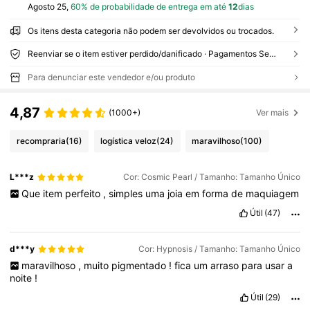
Agosto 25,
60% de probabilidade de entrega em até
12
dias
Os itens desta categoria não podem ser devolvidos ou trocados.
Reenviar se o item estiver perdido/danificado · Pagamentos Seguros · Proteção de privacidade
Para denunciar este vendedor e/ou produto
4,87
(1000+)
Ver mais
recompraria
(16)
logística veloz
(24)
maravilhoso
(100)
L***z
Cor: Cosmic Pearl / Tamanho: Tamanho Único
Que
item
perfeito
,
simples
uma
joia
em
forma
de
maquiagem
Útil
(47)
d***y
Cor: Hypnosis / Tamanho: Tamanho Único
maravilhoso
,
muito
pigmentado
!
fica
um
arraso
para
usar
a
noite
!
Útil
(29)