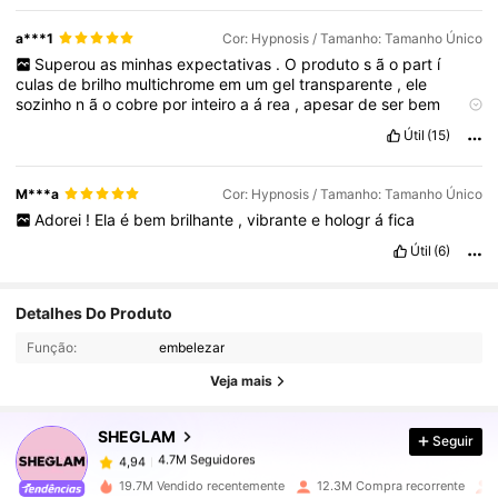
a***1
Cor: Hypnosis / Tamanho: Tamanho Único
Superou
as
minhas
expectativas
.
O
produto
s
ã
o
part
í
culas
de
brilho
multichrome
em
um
gel
transparente
,
ele
sozinho
n
ã
o
cobre
por
inteiro
a
á
rea
,
apesar
de
ser
bem
pigmentado
.
A
minha
recomenda
çã
o
para
as
p
á
lpebras
é
Útil
(15)
usar
uma
sombra
roxa
,
ou
preta
,
como
base
,
pra
que
fique
mais
uniforme
.
O
brilho
e
o
efeito
s
ã
o
lindos
,
o
roxo
reflete
o
verde
dependendo
do
â
ngulo
,
tamb
é
m
discreto
.
As
M***a
Cor: Hypnosis / Tamanho: Tamanho Único
embalagens
s
ã
o
lindas
e
caprichadas
.
Adorei
!
Ela
é
bem
brilhante
,
vibrante
e
hologr
á
fica
Útil
(6)
4.7M Seguidores
4,94
Detalhes Do Produto
Função:
embelezar
4.7M Seguidores
4,94
Veja mais
SHEGLAM
Seguir
4.7M Seguidores
4,94
m***8
pago
8 horas atrás
19.7M Vendido recentemente
12.3M Compra recorrente