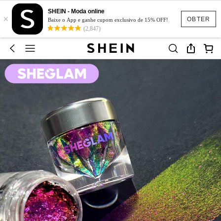
SHEIN - Moda online
×
OBTER
Baixe o App e ganhe cupom exclusivo de 15% OFF!
(2,847)