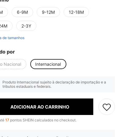
M
6-9M
9-12M
12-18M
24M
2-3Y
a de tamanhos
do por
io Nacional
Internacional
Produto Internacional sujeito à declaração de importação e a
tributos estaduais e federais.
ADICIONAR AO CARRINHO
até
17
pontos SHEIN calculados no checkout.