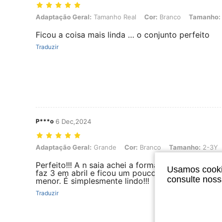
Adaptação Geral: Tamanho Real, Cor: Branco, Tamanho: 6-9M
Adaptação Geral:
Tamanho Real
Cor:
Branco
Tamanho:
Ficou a coisa mais linda … o conjunto perfeito
Traduzir
P***o
6 Dec,2024
Adaptação Geral: Grande, Cor: Branco, Tamanho: 2-3Y
Adaptação Geral:
Grande
Cor:
Branco
Tamanho:
2-3Y
Perfeito!!! A n saia achei a forma grande. É de 2/
Usamos cookie
faz 3 em abril e ficou um pouco grande. Mas.. m
consulte nos
menor. É simplesmente lindo!!!
Traduzir