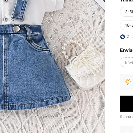
3-6
18-
Gui
Envia
Env
Ganhe 