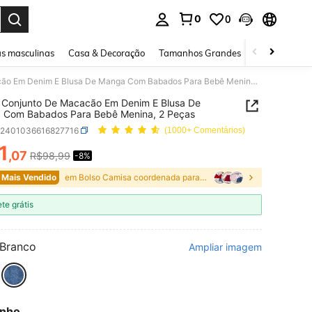
0
0
ar. Press Enter to select.
s masculinas
Casa & Decoração
Tamanhos Grandes
Joias e acessó
SHEIN Conjunto De Macacão Em Denim E Blusa De Manga Com Babados Para Bebê Menina, 2 Peças
 Conjunto De Macacão Em Denim E Blusa De
 Com Babados Para Bebê Menina, 2 Peças
a2401036616827716
(1000+ Comentários)
1
,07
R$98,99
-8%
ICE AND AVAILABILITY
 Mais Vendido
em Bolso Camisa coordenada para bebês meninas
ete grátis
Branco
Ampliar imagem
nho