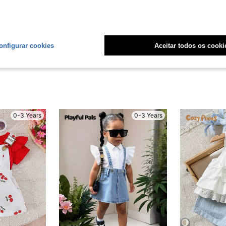
Útil (2)
liações
onfigurar cookies
Aceitar todos os cooki
0-3 Years
0-3 Years