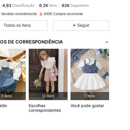
4,93
6.2K
62K
Classificação
Itens
Seguidores
t***o
pago
1 dia atrás
 Vendido recentemente
640K Compra recorrente
4,93
6.2K
62K
Todos os itens
Seguir
4,93
6.2K
62K
LOS DE CORRESPONDÊNCIA
4,93
6.2K
62K
4,93
6.2K
62K
4,93
6.2K
62K
5 itens
11 itens
7 itens
4,93
6.2K
62K
tilo
Escolhas
Você pode gostar
correspondentes
4,93
6.2K
62K