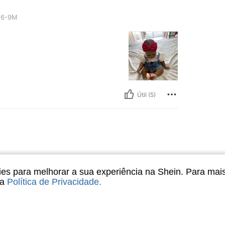
6-9M
Útil (5)
3 anos. Minha filha
s para melhorar a sua experiência na Shein. Para mai
elhor maior do que
sa
Política de Privacidade
.