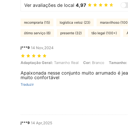
Ver avaliações de local
4,97
recompraria (15)
logística veloz (23)
maravilhoso (100
ótimo serviço (6)
presente (32)
tão legal (100+)
j***9
14 Nov,2024
Adaptação Geral: Tamanho Real, Cor: Branco, Tamanho: 6-9M
Adaptação Geral:
Tamanho Real
Cor:
Branco
Tamanho:
Apaixonada nesse conjunto muito arrumado é je
muito confortável
Traduzir
j***9
14 Apr,2025