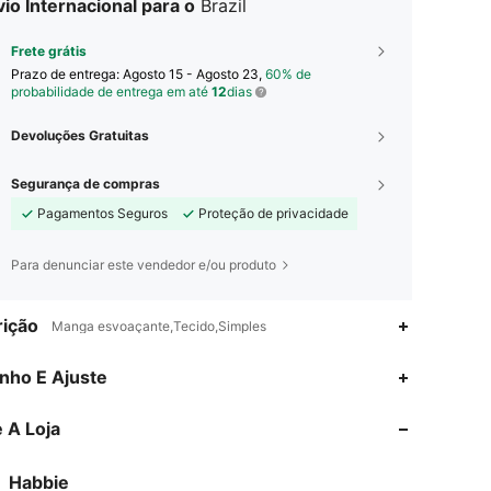
io Internacional para o
Brazil
Frete grátis
Prazo de entrega:
Agosto 15 - Agosto 23,
60% de
probabilidade de entrega em até
12
dias
Devoluções Gratuitas
Segurança de compras
Pagamentos Seguros
Proteção de privacidade
Para denunciar este vendedor e/ou produto
ição
Manga esvoaçante,Tecido,Simples
4,93
6.2K
62K
nho E Ajuste
 A Loja
4,93
6.2K
62K
Habbie