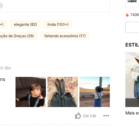
740K
+)
elegante (82)
linda (100+)
Ação de Graças (26)
faltando acessórios (17)
ESTI
6-9M
ans
Mais es
Útil (18)