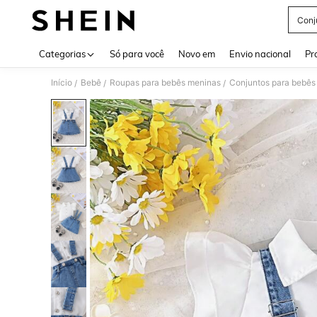
Conj
Use up 
Categorias
Só para você
Novo em
Envio nacional
Pr
Início
Bebê
Roupas para bebês meninas
Conjuntos para bebês
/
/
/