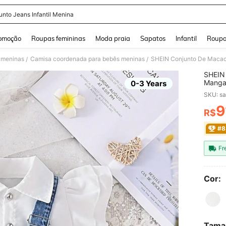
unto Jeans Infantil Menina
and down arrow keys to navigate search Buscas recentes and Pesquisar e Encontr
omoção
Roupas femininas
Moda praia
Sapatos
Infantil
Roupa
 meninas
Camisa coordenada para bebês meninas
/
/
SHEIN
Manga
0-3 Years
SKU: s
9
R$
PR
#8
Fr
Cor:
Tama