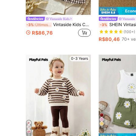
Econ
Vintaside Kids
Vintaside
Vintaside Kids Conjunto de 2 peças com Jaqueta de Manga Longa de Cor Sólida e Vestido Regata Xadrez com Laço para Meninas Bebê
SHEIN Vintaside Kids 2 peças/Conjunto, Estilo Casual de Primavera e Verão Pa
-3%
Últimos 2 dias
-3%
(100+)
R$86,76
R$80,46
70+ ve
0-3 Years
5
8