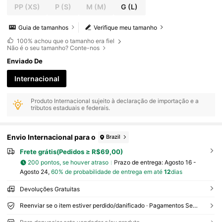
misa Interna para Outono/Inverno, Festa, Evento
PP
(XS)
P
(S)
M
(M)
G
(L)
Formal, Noite, Vestido de Convidada de Casame
nto, Fantasia de Halloween, Vestido de Natal
Guia de tamanhos
Verifique meu tamanho
100%
achou que o tamanho era fiel
Não é o seu tamanho? Conte-nos
Enviado De
Internacional
Produto Internacional sujeito à declaração de importação e a
tributos estaduais e federais.
Envio Internacional para o
Brazil
Frete grátis(Pedidos ≥ R$69,00)
200 pontos, se houver atraso
Prazo de entrega:
Agosto 16 -
Agosto 24,
60% de probabilidade de entrega em até
12
dias
Devoluções Gratuitas
Reenviar se o item estiver perdido/danificado · Pagamentos Seguros · Proteção de privacidade