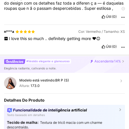
do
design
com
os
detalhes
faz
toda
a
diferen
ç
a
—
é
daquelas
roupas
que
n
ã
o
passam
despercebidas
.
Super
estilosa
,
elegante
e
com
um
caimento
perfeito
.
D
á
vontade
de
ter
uma
Útil
(0)
igual
no
arm
á
rio
!
Parab
é
ns
pela
escolha
,
ficou
incr
í
vel
!”
n***a
Cor: Vermelho / Tamanho: XS
I
love
this
so
much
..
definitely
getting
more
❤️😊
Útil
(0)
Ascendente
14%
#Vestido elegante e glamouroso
Elegância radiante, cativando a noite.
Modelo está vestindo:
BR P (S)
Altura:
173.0
Detalhes Do Produto
Funcionalidade de inteligência artificial
Texto baseado em detalhes
Tecido de malha:
Textura de tricô macia com um charme
descontraído.