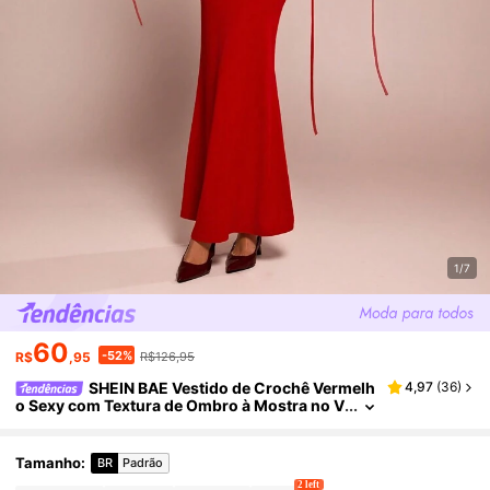
1/7
60
-52%
R$
,95
R$126,95
SHEIN BAE Vestido de Crochê Vermelh
4,97
(
36
)
o Sexy com Textura de Ombro à Mostra no V
erão, com Recorte Vazado nas Costas e Bain
ha Elegante em Cor Vermelha Sólida, Sexy Vinh
o com Design de Costas Vazadas, Adequado par
Tamanho
:
BR
Padrão
a Coquetel, Encontro Romântico, Vestido de Ca
2 left