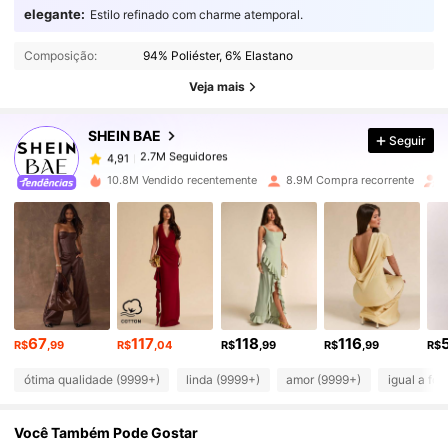
elegante:
Estilo refinado com charme atemporal.
2.7M Seguidores
4,91
Composição:
94% Poliéster, 6% Elastano
Veja mais
2.7M Seguidores
4,91
SHEIN BAE
Seguir
2.7M Seguidores
4,91
b***3
pago
1 dia atrás
10.8M Vendido recentemente
8.9M Compra recorrente
2.7M Seguidores
4,91
2.7M Seguidores
4,91
2.7M Seguidores
4,91
67
117
118
116
R$
,99
R$
,04
R$
,99
R$
,99
R$
ótima qualidade (9999+)
linda (9999+)
amor (9999+)
igual a fot
2.7M Seguidores
4,91
Você Também Pode Gostar