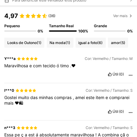
Para denunciar este vendedor e/ou produto
4,97
(36)
Ver mais
Pequeno
Tamanho Real
Grande
0%
100%
0%
Looks de Outono
(1)
Na moda
(1)
igual a foto
(6)
amor
(5)
Y***a
Cor: Vermelho / Tamanho: M
Maravilhosa
e
com
tecido
ó
timo
.❤️
Útil
(0)
l***0
Cor: Vermelho / Tamanho: S
Gostei
muito
das
minhas
compras
,
amei
este
item
e
comprarei
mais
❤️🛍️
Útil
(0)
n***3
Cor: Vermelho / Tamanho: S
Essa
pe
ç
a
est
á
absolutamente
maravilhosa
!
A
combina
çã
o